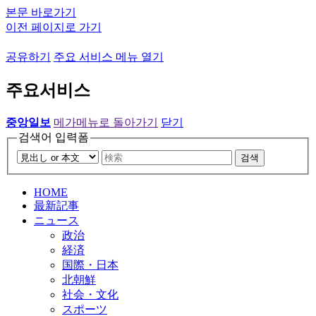
본문 바로가기
이전 페이지로 가기
공유하기
주요 서비스 메뉴 열기
주요서비스
중앙일보
메가메뉴로 돌아가기
닫기
검색어 입력폼
검색
HOME
最新記事
ニュース
政治
経済
国際・日本
北朝鮮
社会・文化
スポーツ