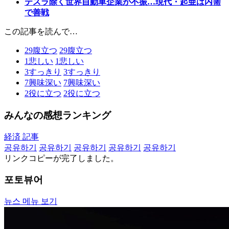
テスラ除く世界自動車企業が不振…現代・起亜は内需
で善戦
この記事を読んで…
29
腹立つ
29
腹立つ
1
悲しい
1
悲しい
3
すっきり
3
すっきり
7
興味深い
7
興味深い
2
役に立つ
2
役に立つ
みんなの感想ランキング
経済 記事
공유하기
공유하기
공유하기
공유하기
공유하기
リンクコピーが完了しました。
포토뷰어
뉴스 메뉴 보기