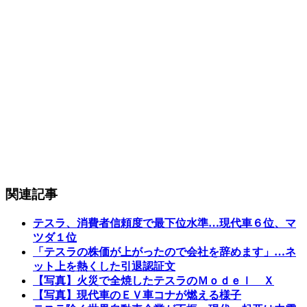
関連記事
テスラ、消費者信頼度で最下位水準…現代車６位、マ
ツダ１位
「テスラの株価が上がったので会社を辞めます」…ネ
ット上を熱くした引退認証文
【写真】火災で全焼したテスラのＭｏｄｅｌ Ｘ
【写真】現代車のＥＶ車コナが燃える様子