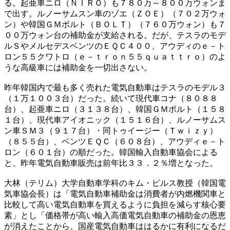
る。起亜車ニロ（ＮＩＲＯ）も７８０万～８００万ウォンま
で出す。ルノーサムスン車のゾエ（ＺＯＥ）（７０２万ウォ
ン）や韓国ＧＭボルト（ＢＯＬＴ）（７６０万ウォン）も７
００万ウォン台の補助金が支給される。だが、テスラのモデ
ルＳやメルセデスベンツのＥＱＣ４００、アウディのｅ－ト
ロン５５クワトロ（ｅ－ｔｒｏｎ５５ｑｕａｔｔｒｏ）のよ
うな高級車には補助金を一切出さない。
昨年韓国内で最も多く売れた電気自動車はテスラのモデル３
（１万１００３台）だった。続いて現代車コナ（８０８８
台）、起亜車ニロ（３１３８台）、韓国ＧＭボルト（１５８
１台）、現代車アイオニック（１５１６台）、ルノーサムス
ン車ＳＭ３（９１７台）・同トゥイージー（Ｔｗｉｚｙ）
（８５５台）、ベンツＥＱＣ（６０８台）、アウディｅ－ト
ロン（６０１台）の順だった。韓国輸入自動車協会による
と、昨年電気自動車販売は前年比３３．２％増となった。
大林（テリム）大学自動車学科のキム・ピルス教授（韓国電
気車協会長）は「電気自動車補助金は消費者が内燃機関車と
比較して高い電気自動車を買えるように負担を減らす核心要
素」とし「価格帯が高い輸入高価電気自動車の補助金の恩恵
が消えたことから、国産電気自動車ははるかに有利になるだ