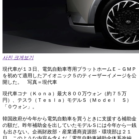
사진 크게보기
現代車が１３日、電気自動車専用プラットホームＥ－ＧＭＰ
を初めて適用したアイオニック５のティーザーイメージを公
開した。 写真＝現代車
現代車コナ（Ｋｏｎａ）最大８００万ウォン（約７５万
円）、テスラ（Ｔｅｓｌａ）モデルＳ（Ｍｏｄｅｌ Ｓ）
「０ウォン」。
韓国政府が今年から電気自動車を買うときに支援する補助金
の額だ。昨年補助金を出していたモデルＳには今年から一銭
も出さない。企画財政部・産業通商資源部・環境部は２１
日、このような内容を含んだ「電気自動車補助金体系改編