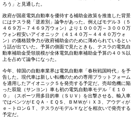
ろう」と見通した。
政府が国産電気自動車を優待する補助金政策を推進した背景
にはテスラ発「逆差別」論争があった。例えばモデル３（５
４６９万～７４６９万ウォン）より１０００万～３０００万
ウォン程安いアイオニック（４１４０万～４４４０万ウォ
ン）の価格競争力が政府補助金のために薄められているとい
う話が出ていた。予算の側面で見たときも、テスラの電気自
動車補助金受領規模が全体電気自動車補助金予算の４０％以
上を占めて論争になった。
今年、韓国の自動車業界は電気自動車「春秋戦国時代」を予
告した。現代車は新しい転機のための専用プラットフォーム
を適用したアイオニック５を発売する予定だ。売却危機に陥
った双龍（サンヨン）車も初の電気自動車モデル「Ｅ１０
０」（スポーツ用多目的車（ＳＵＶ）を出撃させる。輸入車
ではベンツがＥＱＡ・ＥＱＳ、ＢＭＷがｉＸ３、アウディが
ｅ－トロンＧＴ、テスラがモデルＹなどを相次いで発売する
予定だ。