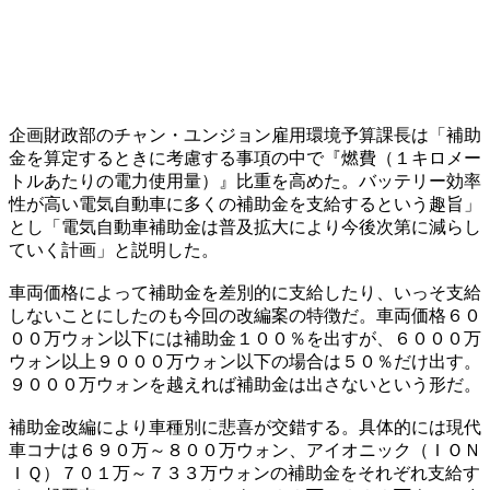
企画財政部のチャン・ユンジョン雇用環境予算課長は「補助
金を算定するときに考慮する事項の中で『燃費（１キロメー
トルあたりの電力使用量）』比重を高めた。バッテリー効率
性が高い電気自動車に多くの補助金を支給するという趣旨」
とし「電気自動車補助金は普及拡大により今後次第に減らし
ていく計画」と説明した。
車両価格によって補助金を差別的に支給したり、いっそ支給
しないことにしたのも今回の改編案の特徴だ。車両価格６０
００万ウォン以下には補助金１００％を出すが、６０００万
ウォン以上９０００万ウォン以下の場合は５０％だけ出す。
９０００万ウォンを越えれば補助金は出さないという形だ。
補助金改編により車種別に悲喜が交錯する。具体的には現代
車コナは６９０万～８００万ウォン、アイオニック（ＩＯＮ
ＩＱ）７０１万～７３３万ウォンの補助金をそれぞれ支給す