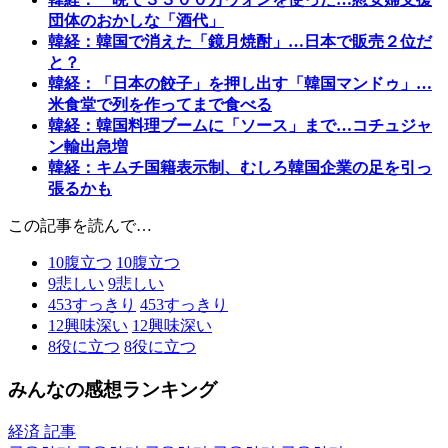
団体のおかしな「酒代」
韓経：韓国で消えた「鏡月焼酎」…日本で販売２位だ
と？
韓経：「日本の餃子」を押し出す「韓国マンドゥ」…
米食堂で列を作ってまで食べる
韓経：韓国料理ブームに「ソース」まで…コチュジャ
ン輸出急増
韓経：キムチ国籍表示制、むしろ韓国企業の足を引っ
張るかも
この記事を読んで…
10
腹立つ
10
腹立つ
9
悲しい
9
悲しい
453
すっきり
453
すっきり
12
興味深い
12
興味深い
8
役に立つ
8
役に立つ
みんなの感想ランキング
経済 記事