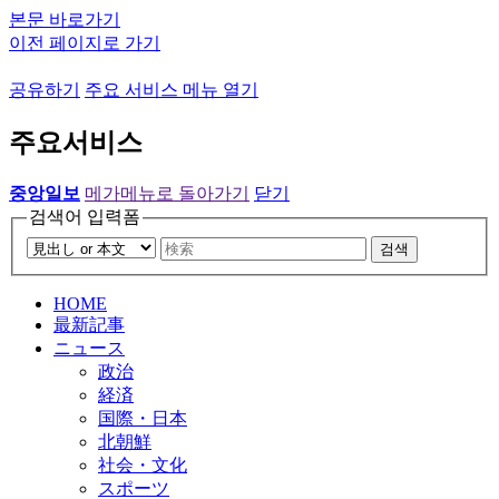
본문 바로가기
이전 페이지로 가기
공유하기
주요 서비스 메뉴 열기
주요서비스
중앙일보
메가메뉴로 돌아가기
닫기
검색어 입력폼
검색
HOME
最新記事
ニュース
政治
経済
国際・日本
北朝鮮
社会・文化
スポーツ