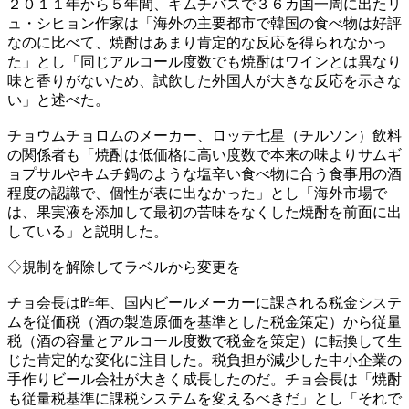
２０１１年から５年間、キムチバスで３６カ国一周に出たリ
ュ・シヒョン作家は「海外の主要都市で韓国の食べ物は好評
なのに比べて、焼酎はあまり肯定的な反応を得られなかっ
た」とし「同じアルコール度数でも焼酎はワインとは異なり
味と香りがないため、試飲した外国人が大きな反応を示さな
い」と述べた。
チョウムチョロムのメーカー、ロッテ七星（チルソン）飲料
の関係者も「焼酎は低価格に高い度数で本来の味よりサムギ
ョプサルやキムチ鍋のような塩辛い食べ物に合う食事用の酒
程度の認識で、個性が表に出なかった」とし「海外市場で
は、果実液を添加して最初の苦味をなくした焼酎を前面に出
している」と説明した。
◇規制を解除してラベルから変更を
チョ会長は昨年、国内ビールメーカーに課される税金システ
ムを従価税（酒の製造原価を基準とした税金策定）から従量
税（酒の容量とアルコール度数で税金を策定）に転換して生
じた肯定的な変化に注目した。税負担が減少した中小企業の
手作りビール会社が大きく成長したのだ。チョ会長は「焼酎
も従量税基準に課税システムを変えるべきだ」とし「それで