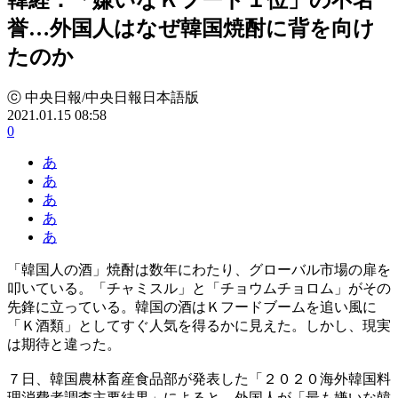
誉…外国人はなぜ韓国焼酎に背を向け
たのか
ⓒ 中央日報/中央日報日本語版
2021.01.15 08:58
0
あ
あ
あ
あ
あ
「韓国人の酒」焼酎は数年にわたり、グローバル市場の扉を
叩いている。「チャミスル」と「チョウムチョロム」がその
先鋒に立っている。韓国の酒はＫフードブームを追い風に
「Ｋ酒類」としてすぐ人気を得るかに見えた。しかし、現実
は期待と違った。
７日、韓国農林畜産食品部が発表した「２０２０海外韓国料
理消費者調査主要結果」によると、外国人が「最も嫌いな韓