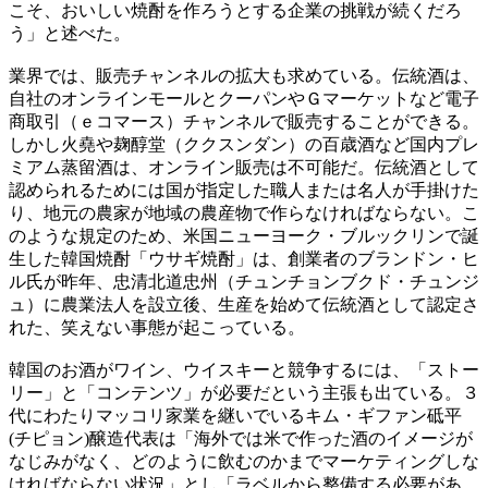
こそ、おいしい焼酎を作ろうとする企業の挑戦が続くだろ
う」と述べた。
業界では、販売チャンネルの拡大も求めている。伝統酒は、
自社のオンラインモールとクーパンやＧマーケットなど電子
商取引（ｅコマース）チャンネルで販売することができる。
しかし火堯や麹醇堂（ククスンダン）の百歳酒など国内プレ
ミアム蒸留酒は、オンライン販売は不可能だ。伝統酒として
認められるためには国が指定した職人または名人が手掛けた
り、地元の農家が地域の農産物で作らなければならない。こ
のような規定のため、米国ニューヨーク・ブルックリンで誕
生した韓国焼酎「ウサギ焼酎」は、創業者のブランドン・ヒ
ル氏が昨年、忠清北道忠州（チュンチョンブクド・チュンジ
ュ）に農業法人を設立後、生産を始めて伝統酒として認定さ
れた、笑えない事態が起こっている。
韓国のお酒がワイン、ウイスキーと競争するには、「ストー
リー」と「コンテンツ」が必要だという主張も出ている。３
代にわたりマッコリ家業を継いでいるキム・ギファン砥平
(チピョン)醸造代表は「海外では米で作った酒のイメージが
なじみがなく、どのように飲むのかまでマーケティングしな
ければならない状況」とし「ラベルから整備する必要があ