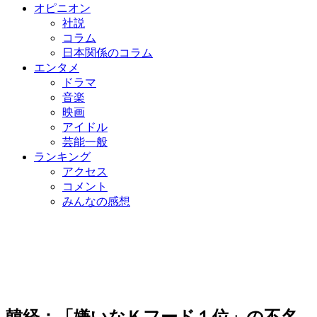
オピニオン
社説
コラム
日本関係のコラム
エンタメ
ドラマ
音楽
映画
アイドル
芸能一般
ランキング
アクセス
コメント
みんなの感想
韓経：「嫌いなＫフード１位」の不名