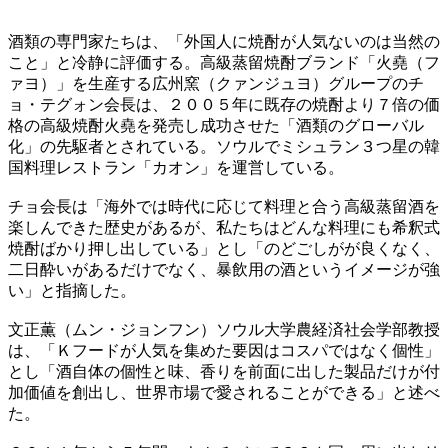
酒類の専門家たちは、「外国人に焼酎が人気ないのは当然の
こと」と冷静に評価する。高級蒸留焼酎ブランド「火堯（フ
ァヨ）」を生産する広州窯（クァンジュヨ）グループのチ
ョ・テグォン会長は、２００５年に既存の焼酎より７倍の価
格の高級焼酎火堯を発売し成功させた「酒類のグローバル
化」の先駆者とされている。ソウルでミシュラン３つ星の韓
国料理レストラン「カオン」を運営している。
チョ会長は「海外では時代に応じて料理と合う高級蒸留酒を
楽しんできた歴史があるが、私たちはどんな料理にも希釈式
焼酎ばかり押し出している」とし「のどごしがが良くなく、
二日酔いがあるだけでなく、暴飲用の酒というイメージが強
い」と指摘した。
文正薫（ムン・ジョンフン）ソウル大学農経済社会学部教授
は、「Ｋフードが人気を集めた要因はコスパではなく個性」
とし「酒自体の個性と味、香りを前面に出した製品だけが付
加価値を創出し、世界市場で愛されることができる」と述べ
た。