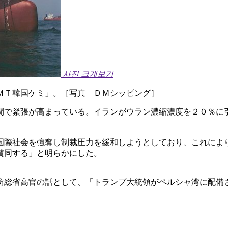
사진 크게보기
ＭＴ韓国ケミ」。［写真 ＤＭシッピング］
間で緊張が高まっている。イランがウラン濃縮濃度を２０％に
国際社会を強奪し制裁圧力を緩和しようとしており、これによ
賛同する」と明らかにした。
防総省高官の話として、「トランプ大統領がペルシャ湾に配備