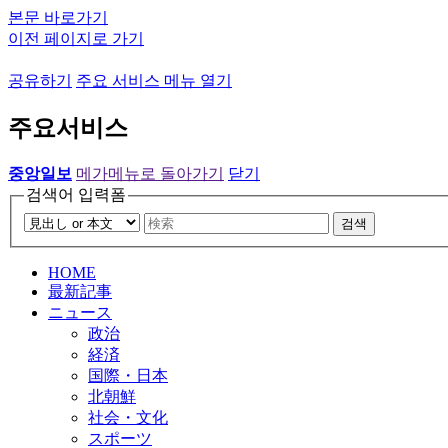
본문 바로가기
이전 페이지로 가기
공유하기
주요 서비스 메뉴 열기
주요서비스
중앙일보
메가메뉴로 돌아가기
닫기
검색어 입력폼
검색
HOME
最新記事
ニュース
政治
経済
国際・日本
北朝鮮
社会・文化
スポーツ