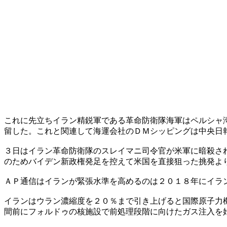
これに先立ちイラン精鋭軍である革命防衛隊海軍はペルシャ
留した。これと関連して海運会社のＤＭシッピングは中央日
３日はイラン革命防衛隊のスレイマニ司令官が米軍に暗殺さ
のためバイデン新政権発足を控えて米国を直接狙った挑発よ
ＡＰ通信はイランが緊張水準を高めるのは２０１８年にイラ
イランはウラン濃縮度を２０％まで引き上げると国際原子力
間前にフォルドゥの核施設で前処理段階に向けたガス注入を