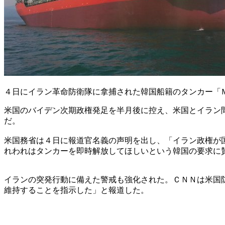
４日にイラン革命防衛隊に拿捕された韓国船籍のタンカー「
米国のバイデン次期政権発足を半月後に控え、米国とイラン
だ。
米国務省は４日に報道官名義の声明を出し、「イラン政権が
れわれはタンカーを即時解放してほしいという韓国の要求に
イランの突発行動に備えた警戒も強化された。ＣＮＮは米国
維持することを指示した」と報道した。