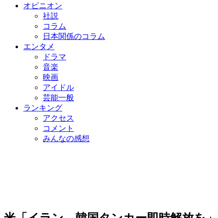
オピニオン
社説
コラム
日本関係のコラム
エンタメ
ドラマ
音楽
映画
アイドル
芸能一般
ランキング
アクセス
コメント
みんなの感想
米「イラン、韓国タンカー即時解放を」