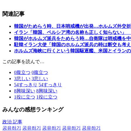
関連記事
韓国がためらう時、日本哨戒機が出発…ホルムズ外交折
イラン「韓国、ペルシア湾の名称も正しく知らない」 
韓国がホルムズ派兵をためらう時…自衛隊は哨戒機を中
駐韓イラン大使「韓国のホルムズ派兵の時は断交も考え
ホルムズ海峡に行くという韓国駆逐艦、米国とイランの
この記事を読んで…
0
腹立つ
0
腹立つ
3
悲しい
3
悲しい
54
すっきり
54
すっきり
8
興味深い
8
興味深い
1
役に立つ
1
役に立つ
みんなの感想ランキング
政治 記事
공유하기
공유하기
공유하기
공유하기
공유하기