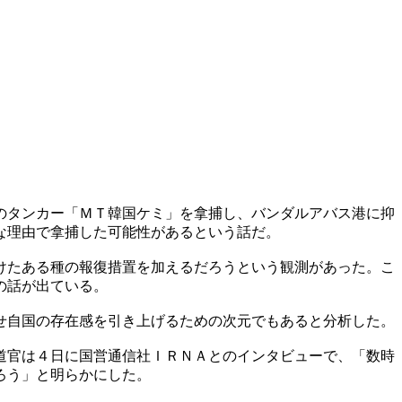
のタンカー「ＭＴ韓国ケミ」を拿捕し、バンダルアバス港に抑
な理由で拿捕した可能性があるという話だ。
けたある種の報復措置を加えるだろうという観測があった。こ
の話が出ている。
せ自国の存在感を引き上げるための次元でもあると分析した。
道官は４日に国営通信社ＩＲＮＡとのインタビューで、「数時
ろう」と明らかにした。