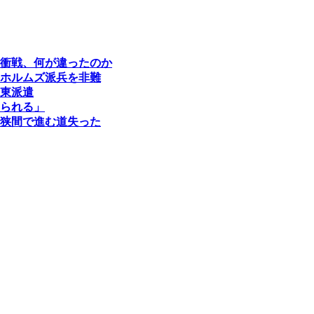
衝戦、何が違ったのか
ホルムズ派兵を非難
東派遣
られる」
狭間で進む道失った