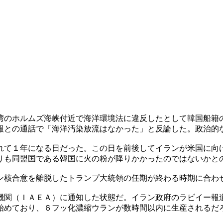
湾のホルムズ海峡付近で海洋環境法に違反したとして韓国船籍
報との通話で「海洋汚染放流はなかった」と反論した。政治的
れて１年になる日だった。この日を前後してイランが米国に向
りも同盟国である韓国に火の粉が降りかかったのではないかと
ン核合意を離脱したトランプ大統領の任期が終わる時期に合わ
機関（ＩＡＥＡ）に通知した状態だ。イラン政府のラビイー報
始めており、６フッ化濃縮ウランが数時間以内に生産されるだ