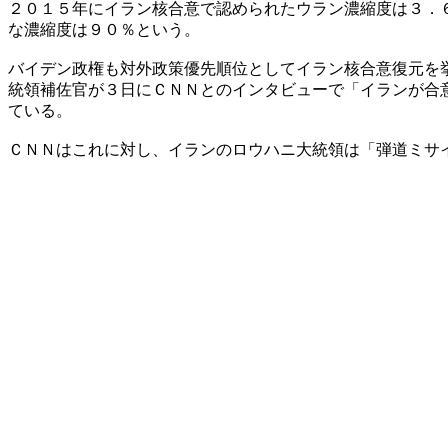
２０１５年にイラン核合意で認められたウラン濃縮度は３．
な濃縮度は９０％という。
バイデン政権も対外政策優先順位としてイラン核合意復元を
統領補佐官が３日にＣＮＮとのインタビューで「イランが合
ている。
ＣＮＮはこれに対し、イランのロウハニ大統領は「弾道ミサ