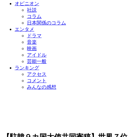
オピニオン
社説
コラム
日本関係のコラム
エンタメ
ドラマ
音楽
映画
アイドル
芸能一般
ランキング
アクセス
コメント
みんなの感想
【駐韓９カ国大使共同寄稿】世界７位