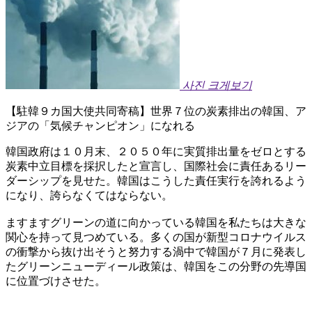
사진 크게보기
【駐韓９カ国大使共同寄稿】世界７位の炭素排出の韓国、ア
ジアの「気候チャンピオン」になれる
韓国政府は１０月末、２０５０年に実質排出量をゼロとする
炭素中立目標を採択したと宣言し、国際社会に責任あるリー
ダーシップを見せた。韓国はこうした責任実行を誇れるよう
になり、誇らなくてはならない。
ますますグリーンの道に向かっている韓国を私たちは大きな
関心を持って見つめている。多くの国が新型コロナウイルス
の衝撃から抜け出そうと努力する渦中で韓国が７月に発表し
たグリーンニューディール政策は、韓国をこの分野の先導国
に位置づけさせた。