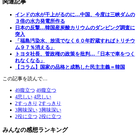
関連記事
インドの水が干上がるのに…中国、今度は三峡ダムの
３倍の水力発電所作る
日本の反撃…韓国産炭酸カリウムのダンピング調査に
突入
「福島汚染水、放流でなく６０年貯蔵すればトリチウ
ム９７％消える」
トヨタ社長、菅政権の政策を批判…「日本で車をつく
れなくなる」
【コラム】国家の品格と成熟した民主主義＝韓国
この記事を読んで…
49
腹立つ
49
腹立つ
4
悲しい
4
悲しい
2
すっきり
2
すっきり
3
興味深い
3
興味深い
2
役に立つ
2
役に立つ
みんなの感想ランキング