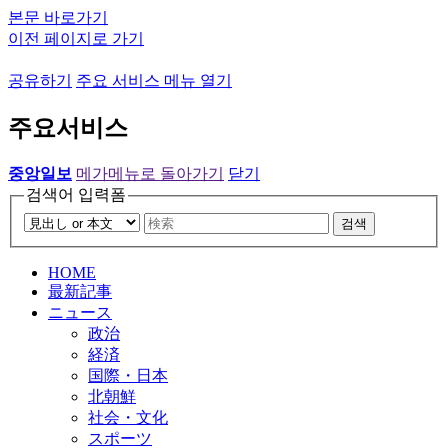
본문 바로가기
이전 페이지로 가기
공유하기
주요 서비스 메뉴 열기
주요서비스
중앙일보
메가메뉴로 돌아가기
닫기
검색어 입력폼
검색
HOME
最新記事
ニュース
政治
経済
国際・日本
北朝鮮
社会・文化
スポーツ