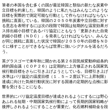
筆者の本国を含む多くの国が最近韓国と類似の新たな炭素中
立目標を約束した。韓国のように私たちはみんなこのような
目標を実際的で測定可能な行動として作らなければならない
挑戦に直面している。韓国の２０５０年炭素中立目標に対す
る意志を表明するには次の段階で韓国は短期的な温室効果ガ
ス排出縮小目標であるパリ協定にともなう「更新された自発
的縮小目標（ＮＤＣ）」を発表しなければならない。みんな
が同じ挑戦に直面した状況で韓国が２０５０年の目標をＮＤ
Ｃに移すことができるならば世界に強いシグナルを送るだろ
う。
英グラスゴーで来年秋に開かれる第２６回気候変動枠組条約
締約国会議（ＣＯＰ２６）は定期的に上方修正される国家気
候行動目標をさらに引き上げようとしている。目標引き上げ
水準はパリ協定の温度目標（１．５～２度以下に上昇制限）
達成に向けた気候行動状況に対する国連の定期的な点検に影
響を受けることになる。
世界的にパリ協定温度目標が達成されるようにするには野心
あふれる短期・中期国家気候行動によって長期的国家戦略が
後押しされるようにすることが重要だ。化石燃料補助金を段