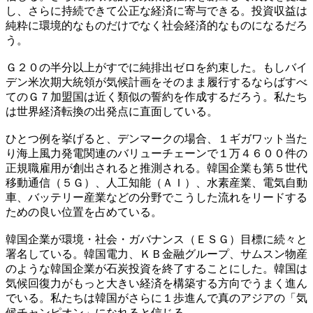
し、さらに持続できて公正な経済に寄与できる。投資収益は
純粋に環境的なものだけでなく社会経済的なものになるだろ
う。
Ｇ２０の半分以上がすでに純排出ゼロを約束した。もしバイ
デン米次期大統領が気候計画をそのまま履行するならばすべ
てのＧ７加盟国は近く類似の誓約を作成するだろう。私たち
は世界経済転換の出発点に直面している。
ひとつ例を挙げると、デンマークの場合、１ギガワット当た
り海上風力発電関連のバリューチェーンで１万４６００件の
正規職雇用が創出されると推測される。韓国企業も第５世代
移動通信（５Ｇ）、人工知能（ＡＩ）、水素産業、電気自動
車、バッテリー産業などの分野でこうした流れをリードする
ための良い位置を占めている。
韓国企業が環境・社会・ガバナンス（ＥＳＧ）目標に続々と
署名している。韓国電力、ＫＢ金融グループ、サムスン物産
のような韓国企業が石炭投資を終了することにした。韓国は
気候回復力がもっと大きい経済を構築する方向でうまく進ん
でいる。私たちは韓国がさらに１歩進んで真のアジアの「気
候チャンピオン」になれると信じる。