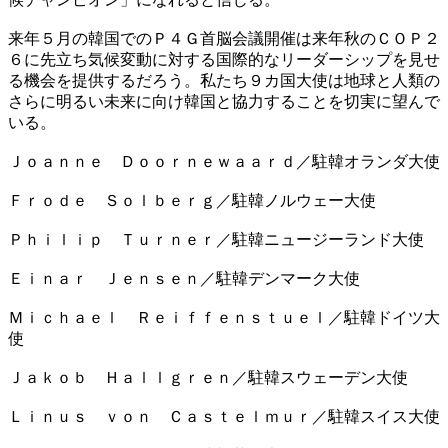
来年５月の韓国でのＰ４Ｇ首脳会議開催は来年秋のＣＯＰ２
６に先立ち気候変動に対する国際的なリーダーシップを見せ
る機会を提供するだろう。私たち９カ国大使は地球と人類の
さらに明るい未来に向け韓国と協力することを切実に望んで
いる。
Ｊｏａｎｎｅ Ｄｏｏｒｎｅｗａａｒｄ／駐韓オランダ大使
Ｆｒｏｄｅ Ｓｏｌｂｅｒｇ／駐韓ノルウェー大使
Ｐｈｉｌｉｐ Ｔｕｒｎｅｒ／駐韓ニュージーランド大使
Ｅｉｎａｒ Ｊｅｎｓｅｎ／駐韓デンマーク大使
Ｍｉｃｈａｅｌ Ｒｅｉｆｆｅｎｓｔｕｅｌ／駐韓ドイツ大
使
Ｊａｋｏｂ Ｈａｌｌｇｒｅｎ／駐韓スウェーデン大使
Ｌｉｎｕｓ ｖｏｎ Ｃａｓｔｅｌｍｕｒ／駐韓スイス大使