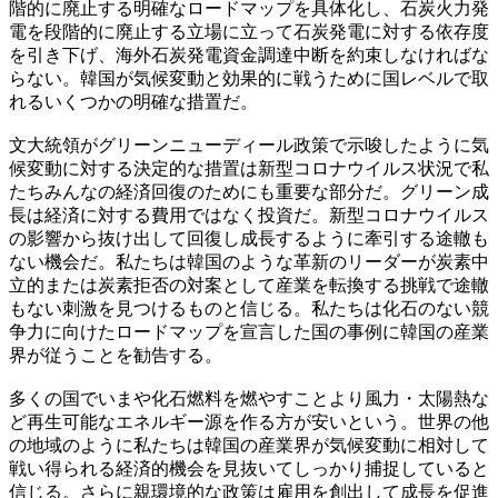
階的に廃止する明確なロードマップを具体化し、石炭火力発
電を段階的に廃止する立場に立って石炭発電に対する依存度
を引き下げ、海外石炭発電資金調達中断を約束しなければな
らない。韓国が気候変動と効果的に戦うために国レベルで取
れるいくつかの明確な措置だ。
文大統領がグリーンニューディール政策で示唆したように気
候変動に対する決定的な措置は新型コロナウイルス状況で私
たちみんなの経済回復のためにも重要な部分だ。グリーン成
長は経済に対する費用ではなく投資だ。新型コロナウイルス
の影響から抜け出して回復し成長するように牽引する途轍も
ない機会だ。私たちは韓国のような革新のリーダーが炭素中
立的または炭素拒否の対案として産業を転換する挑戦で途轍
もない刺激を見つけるものと信じる。私たちは化石のない競
争力に向けたロードマップを宣言した国の事例に韓国の産業
界が従うことを勧告する。
多くの国でいまや化石燃料を燃やすことより風力・太陽熱な
ど再生可能なエネルギー源を作る方が安いという。世界の他
の地域のように私たちは韓国の産業界が気候変動に相対して
戦い得られる経済的機会を見抜いてしっかり捕捉していると
信じる。さらに親環境的な政策は雇用を創出して成長を促進