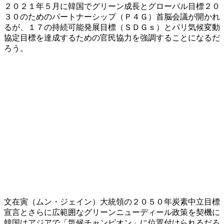
２０２１年５月に韓国でグリーン成長とグローバル目標２０
３０のためのパートナーシップ（Ｐ４Ｇ）首脳会議が開かれ
るが、１７の持続可能発展目標（ＳＤＧｓ）とパリ気候変動
協定目標を達成するための官民協力を強調することになるだ
ろう。
文在寅（ムン・ジェイン）大統領の２０５０年炭素中立目標
宣言とさらに広範囲なグリーンニューディール政策を契機に
韓国はアジアで「気候チャンピオン」に位置付けられるだろ