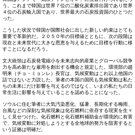
う。これまで韓国は世界７位の二酸化炭素排出国であり世界
４位の石炭輸入国であり、世界最大の石炭投資国のひとつだ
った。
こうした状況で韓国が国際社会に出した新しい約束はとても
重要で革新的だ。２０５０年の目標値とともに、次の段階は
現在と未来世代に大きな恩恵を与えるために目標を行動に移
すことになるだろう。
文大統領は石炭発電縮小を未来志向的産業とグローバル競争
力を高め新たな雇用を創出する機会と規定した。環境部の趙
明来（チョ・ミョンレ）長官は、気候変動はこれ以上他国の
話ではないと力説した。筆者の本国の国民も気候変動は私た
ちの未来にだけ影響を与えるのではなく、いまの私たちの日
常生活に影響を与えていることを認めることになった。
ソウルに住む筆者に大気汚染悪化、猛暑、長期化する梅雨、
台風などの深刻な気候現象は化石燃料に依存する現実を生々
しく見せつけた。化石燃料と化石燃料補助金が環境的に有害
で、気候変動に対処しようとする全地球的努力を阻害すると
いう証拠は明確だ。