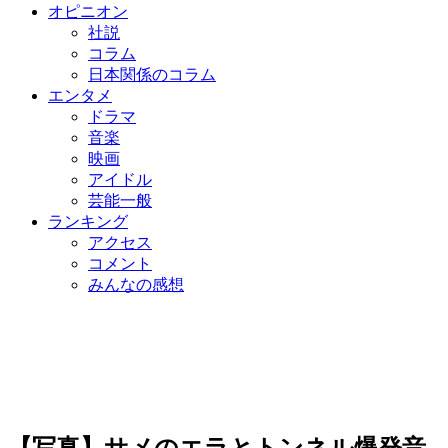
オピニオン
社説
コラム
日本関係のコラム
エンタメ
ドラマ
音楽
映画
アイドル
芸能一般
ランキング
アクセス
コメント
みんなの感想
【写真】サメのエラとトンネル爆発音