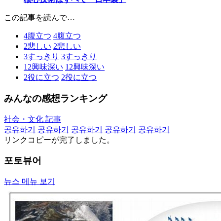
この記事を読んで…
4
腹立つ
4
腹立つ
2
悲しい
2
悲しい
3
すっきり
3
すっきり
12
興味深い
12
興味深い
2
役に立つ
2
役に立つ
みんなの感想ランキング
社会・文化 記事
공유하기
공유하기
공유하기
공유하기
공유하기
リンクコピーが完了しました。
포토뷰어
뉴스 메뉴 보기