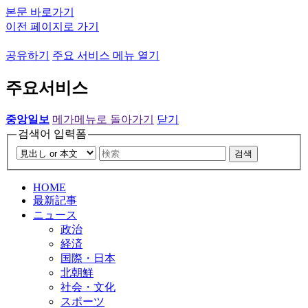
본문 바로가기
이전 페이지로 가기
공유하기
주요 서비스 메뉴 열기
주요서비스
중앙일보
메가메뉴로 돌아가기
닫기
검색어 입력폼
검색
HOME
最新記事
ニュース
政治
経済
国際・日本
北朝鮮
社会・文化
スポーツ