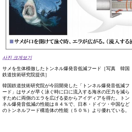
사진 크게보기
サメを生体模倣したトンネル爆発音低減フード［写真 韓国
鉄道技術研究院提供］
韓国鉄道技術研究院が今回開発した「トンネル爆発音低減フ
ード」はサメが早く泳ぐ時に口に流入する海水の圧力を減ら
すために両側のエラを広げる姿からアイディアを得た。トン
ネル爆発音低減の性能は８４％で、日本・ドイツ・中国など
のトンネルフード構造体の性能（５０％）より優れている。