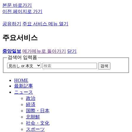
본문 바로가기
이전 페이지로 가기
공유하기
주요 서비스 메뉴 열기
주요서비스
중앙일보
메가메뉴로 돌아가기
닫기
검색어 입력폼
검색
HOME
最新記事
ニュース
政治
経済
国際・日本
北朝鮮
社会・文化
スポーツ