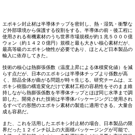
エポキシ封止材は半導体チップを密封し、熱・湿気・衝撃な
ど外部環境から保護する役割をする。半導体の前・後工程に
使用される有機素材のうち世界市場規模が約１兆５０００億
ウォン（約１４２０億円）規模と最も大きい核心素材だが、
最高等級のエポキシ物性が必要であり、ほとんど日本製品の
輸入に依存してきた。
技術の核心は熱膨張係数（温度上昇による体積変化値）を減
らす点だが、日本のエポキシは半導体チップより係数が高
く、部品全体が曲がる問題が時々生じる。研究チームは、エ
ポキシ樹脂の構造変化だけで素材工程の容易性をそのまま維
持しながら熱膨張係数を半導体チップとほぼ同じ水準まで調
節した。開発された技術は半導体パッケージングに使用され
るすべての形態のエポキシ素材の製造に適用できる。大量合
成も容易だ。
また、これを活用したエポキシ封止材の場合、日本製品の限
界だった１２インチ以上の大面積パッケージングが可能で、