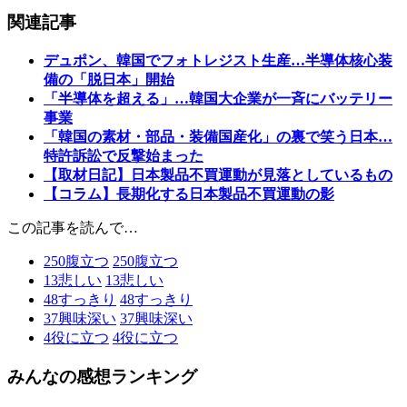
関連記事
デュポン、韓国でフォトレジスト生産…半導体核心装
備の「脱日本」開始
「半導体を超える」…韓国大企業が一斉にバッテリー
事業
「韓国の素材・部品・装備国産化」の裏で笑う日本…
特許訴訟で反撃始まった
【取材日記】日本製品不買運動が見落としているもの
【コラム】長期化する日本製品不買運動の影
この記事を読んで…
250
腹立つ
250
腹立つ
13
悲しい
13
悲しい
48
すっきり
48
すっきり
37
興味深い
37
興味深い
4
役に立つ
4
役に立つ
みんなの感想ランキング