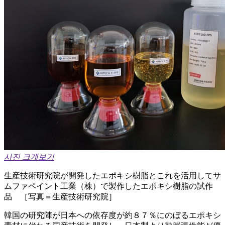
사진 크게보기
生産技術研究院が開発したエポキシ樹脂とこれを活用してサ
ムファペイント工業（株）で製作したエポキシ樹脂の試作
品 ［写真＝生産技術研究院］
韓国の研究陣が日本への依存度が約８７％にのぼるエポキシ