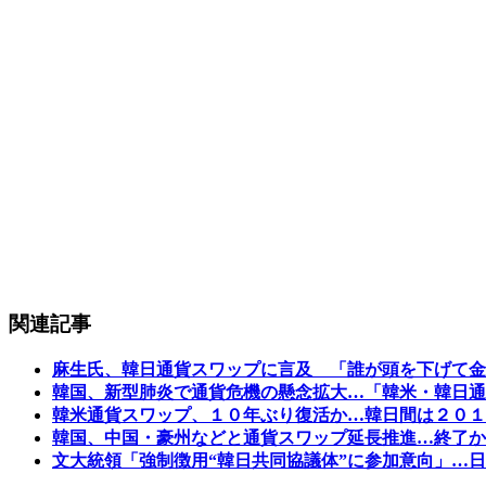
関連記事
麻生氏、韓日通貨スワップに言及 「誰が頭を下げて金
韓国、新型肺炎で通貨危機の懸念拡大…「韓米・韓日通
韓米通貨スワップ、１０年ぶり復活か…韓日間は２０１
韓国、中国・豪州などと通貨スワップ延長推進…終了か
文大統領「強制徴用“韓日共同協議体”に参加意向」…