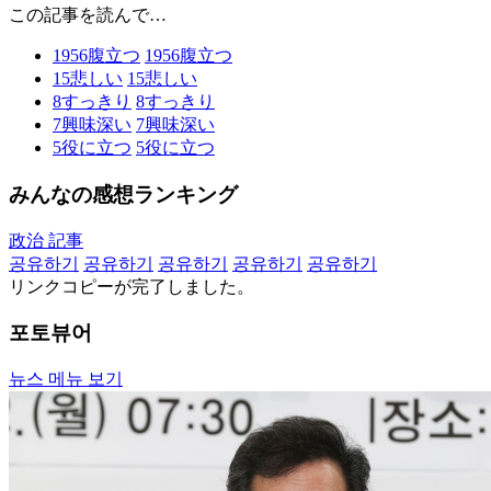
この記事を読んで…
1956
腹立つ
1956
腹立つ
15
悲しい
15
悲しい
8
すっきり
8
すっきり
7
興味深い
7
興味深い
5
役に立つ
5
役に立つ
みんなの感想ランキング
政治 記事
공유하기
공유하기
공유하기
공유하기
공유하기
リンクコピーが完了しました。
포토뷰어
뉴스 메뉴 보기