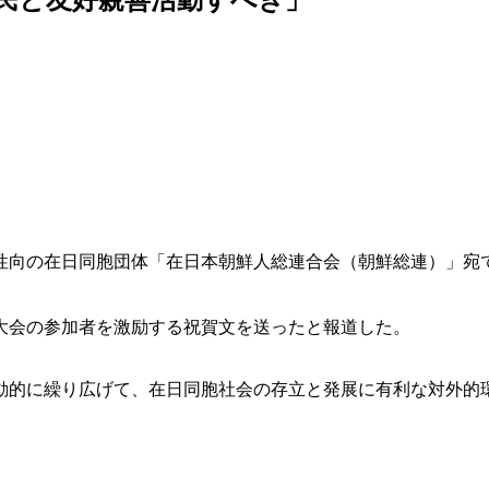
性向の在日同胞団体「在日本朝鮮人総連合会（朝鮮総連）」宛
大会の参加者を激励する祝賀文を送ったと報道した。
動的に繰り広げて、在日同胞社会の存立と発展に有利な対外的