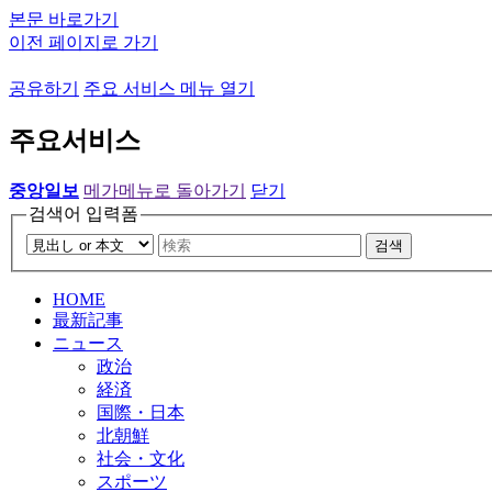
본문 바로가기
이전 페이지로 가기
공유하기
주요 서비스 메뉴 열기
주요서비스
중앙일보
메가메뉴로 돌아가기
닫기
검색어 입력폼
검색
HOME
最新記事
ニュース
政治
経済
国際・日本
北朝鮮
社会・文化
スポーツ