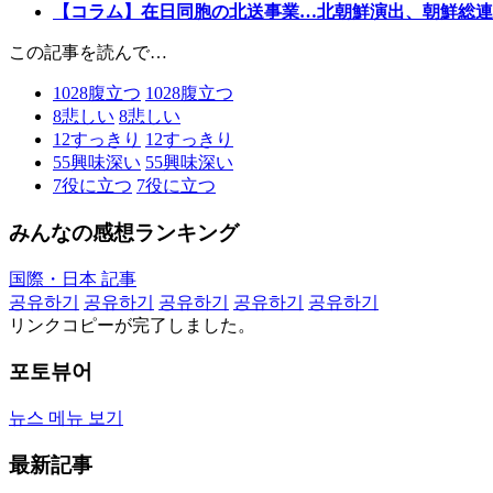
【コラム】在日同胞の北送事業…北朝鮮演出、朝鮮総連
この記事を読んで…
1028
腹立つ
1028
腹立つ
8
悲しい
8
悲しい
12
すっきり
12
すっきり
55
興味深い
55
興味深い
7
役に立つ
7
役に立つ
みんなの感想ランキング
国際・日本 記事
공유하기
공유하기
공유하기
공유하기
공유하기
リンクコピーが完了しました。
포토뷰어
뉴스 메뉴 보기
最新記事