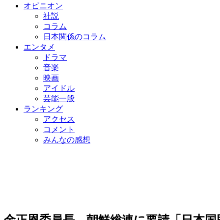
オピニオン
社説
コラム
日本関係のコラム
エンタメ
ドラマ
音楽
映画
アイドル
芸能一般
ランキング
アクセス
コメント
みんなの感想
金正恩委員長、朝鮮総連に要請「日本国