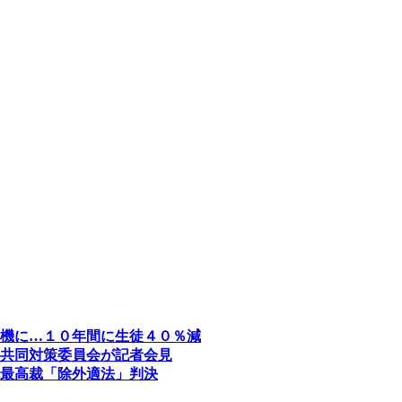
機に…１０年間に生徒４０％減
共同対策委員会が記者会見
最高裁「除外適法」判決