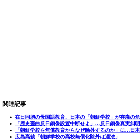
関連記事
在日同胞の母国語教育、日本の「朝鮮学校」が存廃の危
「歴史歪曲反日銅像設置中断せよ」…反日銅像真実糾明
「朝鮮学校を無償教育からなぜ除外するのか」に…日本
広島高裁「朝鮮学校の高校無償化除外は適法」