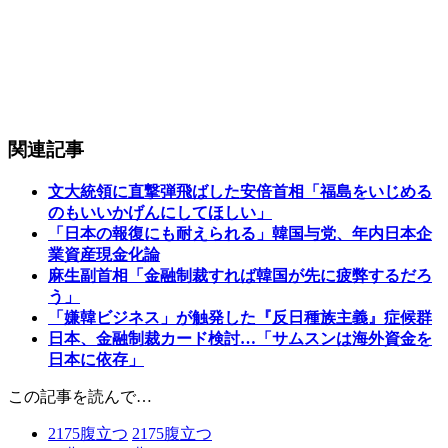
関連記事
文大統領に直撃弾飛ばした安倍首相「福島をいじめる
のもいいかげんにしてほしい」
「日本の報復にも耐えられる」韓国与党、年内日本企
業資産現金化論
麻生副首相「金融制裁すれば韓国が先に疲弊するだろ
う」
「嫌韓ビジネス」が触発した『反日種族主義』症候群
日本、金融制裁カード検討…「サムスンは海外資金を
日本に依存」
この記事を読んで…
2175
腹立つ
2175
腹立つ