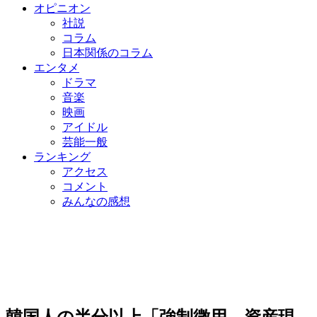
オピニオン
社説
コラム
日本関係のコラム
エンタメ
ドラマ
音楽
映画
アイドル
芸能一般
ランキング
アクセス
コメント
みんなの感想
韓国人の半分以上「強制徴用、資産現