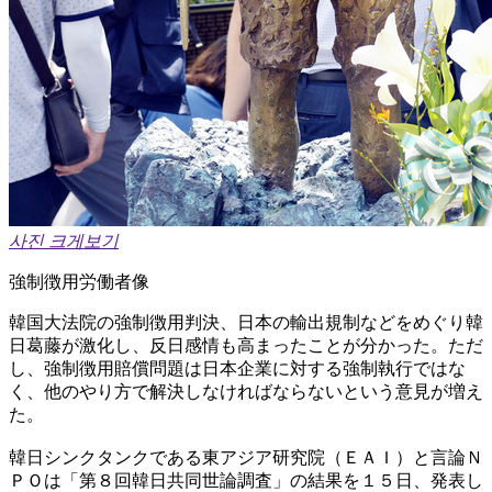
사진 크게보기
強制徴用労働者像
韓国大法院の強制徴用判決、日本の輸出規制などをめぐり韓
日葛藤が激化し、反日感情も高まったことが分かった。ただ
し、強制徴用賠償問題は日本企業に対する強制執行ではな
く、他のやり方で解決しなければならないという意見が増え
た。
韓日シンクタンクである東アジア研究院（ＥＡＩ）と言論Ｎ
ＰＯは「第８回韓日共同世論調査」の結果を１５日、発表し