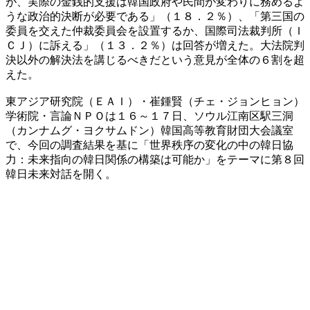
が、実際の金銭的支援は韓国政府や民間が変わりに務めるよ
うな政治的決断が必要である」（１８．２％）、「第三国の
委員を交えた仲裁委員会を設置するか、国際司法裁判所（Ｉ
ＣＪ）に訴える」（１３．２％）は回答が増えた。大法院判
決以外の解決法を講じるべきだという意見が全体の６割を超
えた。
東アジア研究院（ＥＡＩ）・崔鍾賢（チェ・ジョンヒョン）
学術院・言論ＮＰＯは１６～１７日、ソウル江南区駅三洞
（カンナムグ・ヨクサムドン）韓国高等教育財団大会議室
で、今回の調査結果を基に「世界秩序の変化の中の韓日協
力：未来指向の韓日関係の構築は可能か」をテーマに第８回
韓日未来対話を開く。