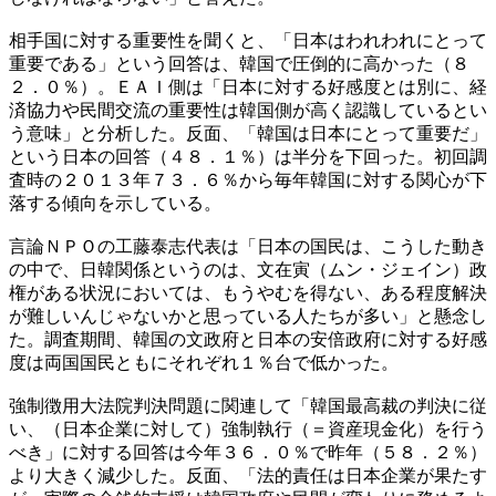
相手国に対する重要性を聞くと、「日本はわれわれにとって
重要である」という回答は、韓国で圧倒的に高かった（８
２．０％）。ＥＡＩ側は「日本に対する好感度とは別に、経
済協力や民間交流の重要性は韓国側が高く認識しているとい
う意味」と分析した。反面、「韓国は日本にとって重要だ」
という日本の回答（４８．１％）は半分を下回った。初回調
査時の２０１３年７３．６％から毎年韓国に対する関心が下
落する傾向を示している。
言論ＮＰＯの工藤泰志代表は「日本の国民は、こうした動き
の中で、日韓関係というのは、文在寅（ムン・ジェイン）政
権がある状況においては、もうやむを得ない、ある程度解決
が難しいんじゃないかと思っている人たちが多い」と懸念し
た。調査期間、韓国の文政府と日本の安倍政府に対する好感
度は両国国民ともにそれぞれ１％台で低かった。
強制徴用大法院判決問題に関連して「韓国最高裁の判決に従
い、（日本企業に対して）強制執行（＝資産現金化）を行う
べき」に対する回答は今年３６．０％で昨年（５８．２％）
より大きく減少した。反面、「法的責任は日本企業が果たす