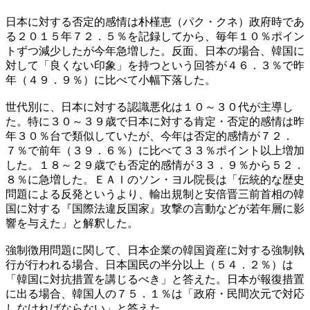
日本に対する否定的感情は朴槿恵（パク・クネ）政府時であ
る２０１５年７２．５％を記録してから、毎年１０％ポイン
トずつ減少したが今年急増した。反面、日本の場合、韓国に
対して「良くない印象」を持つという回答が４６．３％で昨
年（４９．９％）に比べて小幅下落した。
世代別に、日本に対する認識悪化は１０～３０代が主導し
た。特に３０～３９歳で日本に対する肯定・否定的感情は昨
年３０％台で類似していたが、今年は否定的感情が７２．
７％で前年（３９．６％）に比べて３３％ポイント以上増加
した。１８～２９歳でも否定的感情が３３．９％から５２．
８％に急増した。ＥＡＩのソン・ヨル院長は「伝統的な歴史
問題による反発というより、輸出規制と安倍晋三前首相の韓
国に対する『国際法違反国家』攻撃の言動などが若年層に影
響を与えた」と解釈した。
強制徴用問題に関して、日本企業の韓国資産に対する強制執
行が行われる場合、日本国民の半分以上（５４．２％）は
「韓国に対抗措置を講じるべき」と答えた。日本が報復措置
に出る場合、韓国人の７５．１％は「政府・民間次元で対応
しなければならない」と答えた。