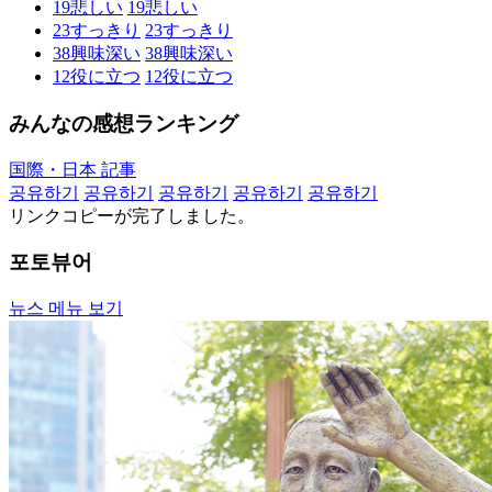
19
悲しい
19
悲しい
23
すっきり
23
すっきり
38
興味深い
38
興味深い
12
役に立つ
12
役に立つ
みんなの感想ランキング
国際・日本 記事
공유하기
공유하기
공유하기
공유하기
공유하기
リンクコピーが完了しました。
포토뷰어
뉴스 메뉴 보기