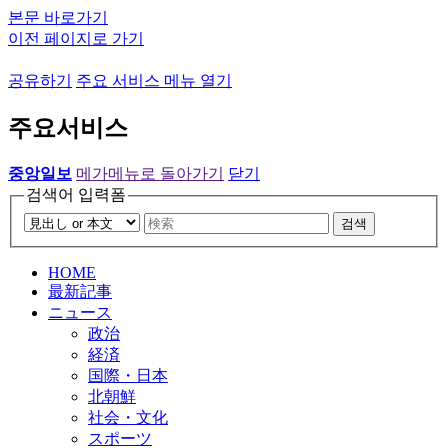
본문 바로가기
이전 페이지로 가기
공유하기
주요 서비스 메뉴 열기
주요서비스
중앙일보
메가메뉴로 돌아가기
닫기
검색어 입력폼
검색
HOME
最新記事
ニュース
政治
経済
国際・日本
北朝鮮
社会・文化
スポーツ