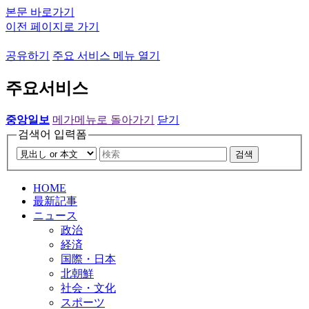
본문 바로가기
이전 페이지로 가기
공유하기
주요 서비스 메뉴 열기
주요서비스
중앙일보
메가메뉴로 돌아가기
닫기
검색어 입력폼
검색
HOME
最新記事
ニュース
政治
経済
国際・日本
北朝鮮
社会・文化
スポーツ