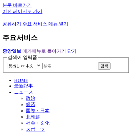
본문 바로가기
이전 페이지로 가기
공유하기
주요 서비스 메뉴 열기
주요서비스
중앙일보
메가메뉴로 돌아가기
닫기
검색어 입력폼
검색
HOME
最新記事
ニュース
政治
経済
国際・日本
北朝鮮
社会・文化
スポーツ