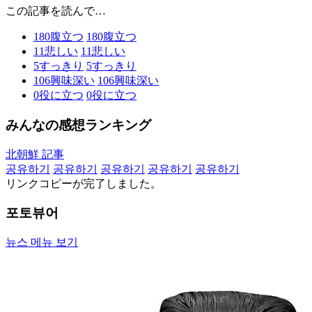
この記事を読んで…
180
腹立つ
180
腹立つ
11
悲しい
11
悲しい
5
すっきり
5
すっきり
106
興味深い
106
興味深い
0
役に立つ
0
役に立つ
みんなの感想ランキング
北朝鮮 記事
공유하기
공유하기
공유하기
공유하기
공유하기
リンクコピーが完了しました。
포토뷰어
뉴스 메뉴 보기