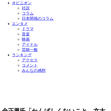
オピニオン
社説
コラム
日本関係のコラム
エンタメ
ドラマ
音楽
映画
アイドル
芸能一般
ランキング
アクセス
コメント
みんなの感想
金正恩氏「かんばしくないこと…文大