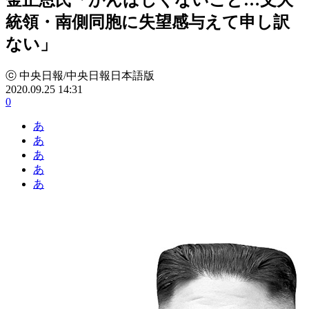
統領・南側同胞に失望感与えて申し訳
ない」
ⓒ 中央日報/中央日報日本語版
2020.09.25 14:31
0
あ
あ
あ
あ
あ