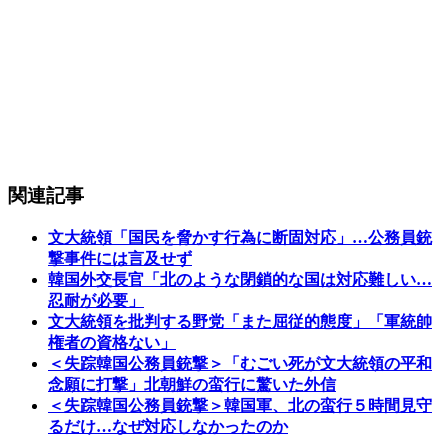
関連記事
文大統領「国民を脅かす行為に断固対応」…公務員銃
撃事件には言及せず
韓国外交長官「北のような閉鎖的な国は対応難しい…
忍耐が必要」
文大統領を批判する野党「また屈従的態度」「軍統帥
権者の資格ない」
＜失踪韓国公務員銃撃＞「むごい死が文大統領の平和
念願に打撃」北朝鮮の蛮行に驚いた外信
＜失踪韓国公務員銃撃＞韓国軍、北の蛮行５時間見守
るだけ…なぜ対応しなかったのか