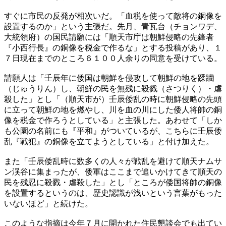
すぐに市民の反発が相次いだ。「血税を使って敵将の銅像を
設置するのか」という主張だ。先月、青瓦台（チョンワデ、
大統領府）の国民請願には「順天市庁は朝鮮侵略の先鋒者
『小西行長』の銅像を税金で作るな」とする投稿があり、１
７日現在までのところ６１００人余りの同意を受けている。
請願人は「壬辰年に倭国は朝鮮を侵攻して朝鮮の地を蹂躪
（じゅうりん）し、朝鮮の民を無残に殺戮（さつりく）・虐
殺した」とし「（順天市が）壬辰倭乱の時に朝鮮侵略の先頭
に立って朝鮮の地を燃やし、川を血の川にした倭人将帥の銅
像を税金で作ろうとしている」と主張した。あわせて「しか
も公園の名前にも『平和』がついているが、こちらに壬辰倭
乱『戦犯』の銅像を立てようとしている」と付け加えた。
また「壬辰倭乱時に数多くの人々が戦乱を避けて順天ナムサ
ン渓谷に集まったが、倭軍はここまで追いかけてきて順天の
民を残忍に殺戮・虐殺した」とし「ところが倭国将帥の銅像
を設置するというのは、歴史認識が浅いという言葉がもった
いないほど」と続けた。
このような指摘は今年７月に開かれた住民懇談会でも出てい