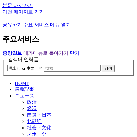
본문 바로가기
이전 페이지로 가기
공유하기
주요 서비스 메뉴 열기
주요서비스
중앙일보
메가메뉴로 돌아가기
닫기
검색어 입력폼
검색
HOME
最新記事
ニュース
政治
経済
国際・日本
北朝鮮
社会・文化
スポーツ