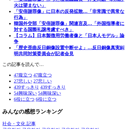
火は望まない」
「安倍謝罪像」に日本の反発拡散…「非常識で異常な
行為」
韓国外交部「安倍謝罪像」関連言及…「外国指導者に
対する国際礼譲考慮すべき」
【コラム】日本製徴用労働者像と「日本人モデル」論
争
「歴史歪曲反日銅像設置中断せよ」…反日銅像真実糾
明共同対策委員会が記者会見
この記事を読んで…
47
腹立つ
47
腹立つ
27
悲しい
27
悲しい
439
すっきり
439
すっきり
54
興味深い
54
興味深い
6
役に立つ
6
役に立つ
みんなの感想ランキング
社会・文化 記事