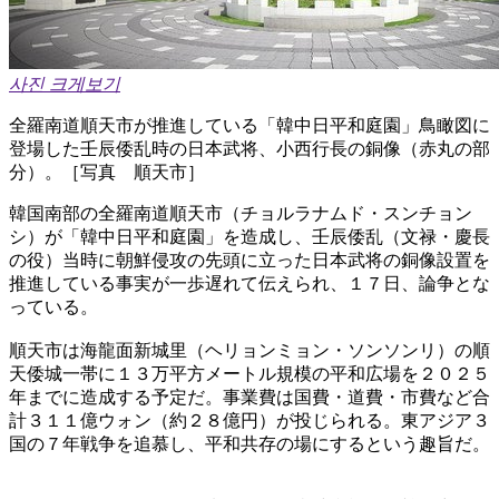
사진 크게보기
全羅南道順天市が推進している「韓中日平和庭園」鳥瞰図に
登場した壬辰倭乱時の日本武将、小西行長の銅像（赤丸の部
分）。［写真 順天市］
韓国南部の全羅南道順天市（チョルラナムド・スンチョン
シ）が「韓中日平和庭園」を造成し、壬辰倭乱（文禄・慶長
の役）当時に朝鮮侵攻の先頭に立った日本武将の銅像設置を
推進している事実が一歩遅れて伝えられ、１７日、論争とな
っている。
順天市は海龍面新城里（ヘリョンミョン・ソンソンリ）の順
天倭城一帯に１３万平方メートル規模の平和広場を２０２５
年までに造成する予定だ。事業費は国費・道費・市費など合
計３１１億ウォン（約２８億円）が投じられる。東アジア３
国の７年戦争を追慕し、平和共存の場にするという趣旨だ。