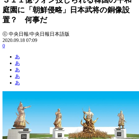
庭園に「朝鮮侵略」日本武将の銅像設
置？ 何事だ
ⓒ 中央日報/中央日報日本語版
2020.09.18 07:09
0
あ
あ
あ
あ
あ