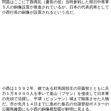
問題はここに丁酉再乱（慶長の役）当時参戦した韓日中将軍
５人の銅像設置が推進されているが、日本の代表武将として
小西行長の銅像が設置されるという点だ。
小西は１５９２年、婿である対馬国領主の宗義智とともに兵
力１万８０００人を率いて釜山（プサン）を侵攻して日本軍
の先頭で活躍し、平壌（ピョンヤン）城まで陥落させた人物
だ。市が先月１４日までに進めた板石の分譲督励ポスターの
公園鳥瞰図にも小西の銅像模型図が鮮明に見える。