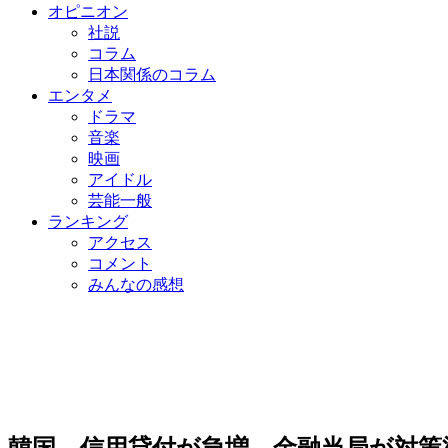
オピニオン
社説
コラム
日本関係のコラム
エンタメ
ドラマ
音楽
映画
アイドル
芸能一般
ランキング
アクセス
コメント
みんなの感想
韓国、信用貸付が急増…金融当局が対策