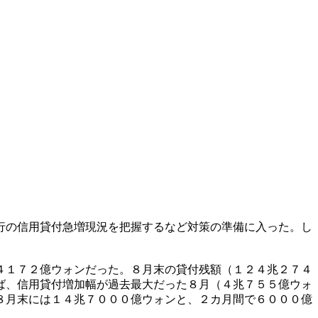
行の信用貸付急増現況を把握するなど対策の準備に入った。し
４１７２億ウォンだった。８月末の貸付残額（１２４兆２７４
ば、信用貸付増加幅が過去最大だった８月（４兆７５５億ウォ
８月末には１４兆７０００億ウォンと、２カ月間で６０００億