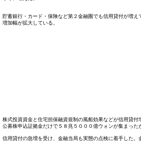
貯蓄銀行・カード・保険など第２金融圏でも信用貸付が増え
増加幅が拡大している。
株式投資資金と住宅担保融資規制の風船効果などが信用貸付
公募株申込証拠金だけで５８兆５０００億ウォンが集まった
信用貸付の急増を受け、金融当局も実態の点検に着手した。