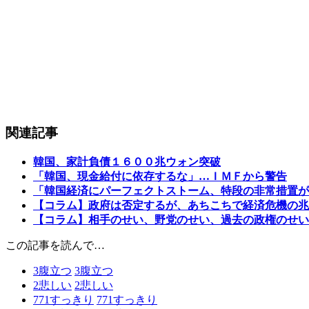
関連記事
韓国、家計負債１６００兆ウォン突破
「韓国、現金給付に依存するな」…ＩＭＦから警告
「韓国経済にパーフェクトストーム、特段の非常措置が
【コラム】政府は否定するが、あちこちで経済危機の兆
【コラム】相手のせい、野党のせい、過去の政権のせい
この記事を読んで…
3
腹立つ
3
腹立つ
2
悲しい
2
悲しい
771
すっきり
771
すっきり