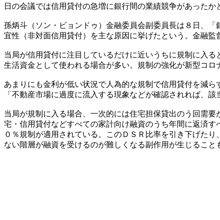
日の会議では信用貸付の急増に銀行間の業績競争があったか
孫炳斗（ソン・ビョンドゥ）金融委員会副委員長は８日、「
宜性（非対面信用貸付）を主な原因に挙げたという。金融監
当局が信用貸付に注目しているだけに近いうちに規制に入る
生活資金として使われる場合が多い。規制の強化が新型コロ
あまりにも金利が低い状況で人為的な規制で信用貸付を減ら
「不動産市場に過度に流入する現象などが確認されれば、該
当局が規制に入る場合、一次的には住宅担保貸出のう回需要
宅・信用貸付などすべての家計向け融資のうち年間に返済す
０％規制が適用されている。このＤＳＲ比率を引き下げたり
ない階層が融資を受けるのが難しくなる副作用が生じること