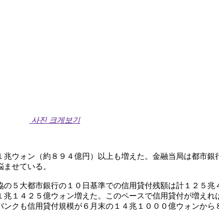
사진 크게보기
１兆ウォン（約８９４億円）以上も増えた。金融当局は都市銀
悩ませている。
協の５大都市銀行の１０日基準での信用貸付残額は計１２５兆
１兆１４２５億ウォン増えた。このペースで信用貸付が増えれ
バンクも信用貸付規模が６月末の１４兆１０００億ウォンから