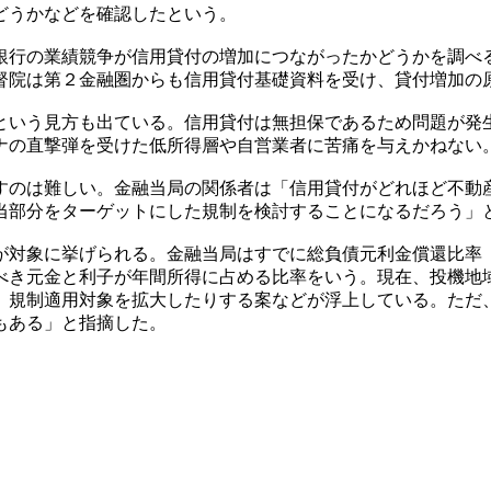
どうかなどを確認したという。
銀行の業績競争が信用貸付の増加につながったかどうかを調べ
督院は第２金融圏からも信用貸付基礎資料を受け、貸付増加の
という見方も出ている。信用貸付は無担保であるため問題が発
ナの直撃弾を受けた低所得層や自営業者に苦痛を与えかねない
すのは難しい。金融当局の関係者は「信用貸付がどれほど不動
当部分をターゲットにした規制を検討することになるだろう」
が対象に挙げられる。金融当局はすでに総負債元利金償還比率
べき元金と利子が年間所得に占める比率をいう。現在、投機地
、規制適用対象を拡大したりする案などが浮上している。ただ
もある」と指摘した。