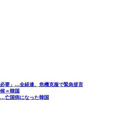
必要」…全経連、危機克服で緊急提言
候＝韓国
…亡国病になった韓国