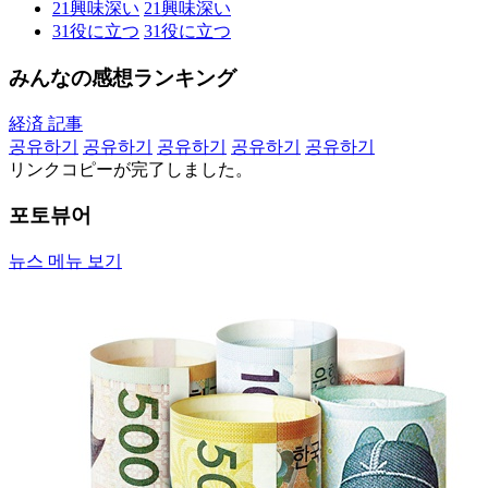
21
興味深い
21
興味深い
31
役に立つ
31
役に立つ
みんなの感想ランキング
経済 記事
공유하기
공유하기
공유하기
공유하기
공유하기
リンクコピーが完了しました。
포토뷰어
뉴스 메뉴 보기