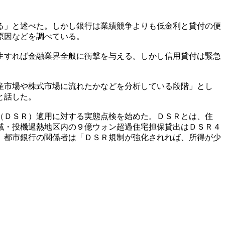
る」と述べた。しかし銀行は業績競争よりも低金利と貸付の便
原因などを調べている。
生すれば金融業界全般に衝撃を与える。しかし信用貸付は緊急
。
産市場や株式市場に流れたかなどを分析している段階」とし
と話した。
（ＤＳＲ）適用に対する実態点検を始めた。ＤＳＲとは、住
域・投機過熱地区内の９億ウォン超過住宅担保貸出はＤＳＲ４
、都市銀行の関係者は「ＤＳＲ規制が強化されれば、所得が少