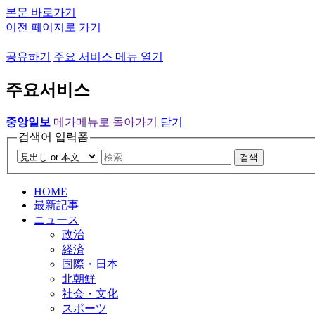
본문 바로가기
이전 페이지로 가기
공유하기
주요 서비스 메뉴 열기
주요서비스
중앙일보
메가메뉴로 돌아가기
닫기
검색어 입력폼
검색
HOME
最新記事
ニュース
政治
経済
国際・日本
北朝鮮
社会・文化
スポーツ