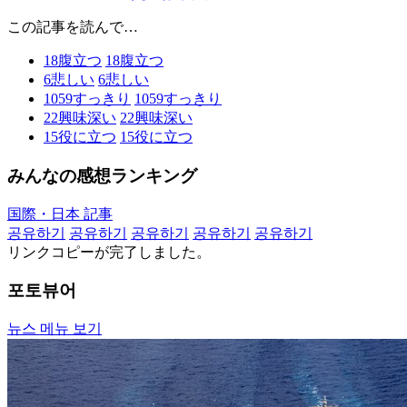
この記事を読んで…
18
腹立つ
18
腹立つ
6
悲しい
6
悲しい
1059
すっきり
1059
すっきり
22
興味深い
22
興味深い
15
役に立つ
15
役に立つ
みんなの感想ランキング
国際・日本 記事
공유하기
공유하기
공유하기
공유하기
공유하기
リンクコピーが完了しました。
포토뷰어
뉴스 메뉴 보기