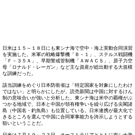
日米は１５～１８日にも東シナ海で空中・海上実動合同演習
を実施した。米軍の戦略爆撃機「Ｂ－１」、ステルス戦闘機
「Ｆ－３５Ａ」、早期警戒管制機「ＡＷＡＣＳ」、原子力空
母「ロナルド・レーガン」など主な資産が総出動する大規模
な訓練だった。
該当訓練をめぐり日本防衛省は「特定国家を対象にしたわけ
ではない」と明らかにしたが、読売新聞は中国に対するけん
制の意味合いが強いと分析した。東シナ海は米中の覇権がぶ
つかる地域で、日本と中国が領有権争いを繰り広げる尖閣諸
島（中国名・釣魚島）も位置している。日米連携が最大化で
きるところを選んで中国に合同軍事能力を誇示しようとする
狙いということだ。
日米は７月１９～２３日、オーストラリアとともに南シナ海