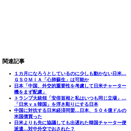
関連記事
１カ月になろうとしているのに少しも動かない日米…
ＧＳＯＭＩＡ「心肺蘇生」は可能か
日本「中国、外交的重要性を考慮して日米チャーター
機をまず配慮」
トランプ大統領「安倍首相と私はいつも同じ立場」…
「日米ｖｓ韓国」を浮き彫りにする日本
中国に対抗する日米経済同盟…日本、５０４億ドルの
米国債買った
日米よりも先に協議しても出遅れた韓国チャーター便
派遣…対中外交でおされた？