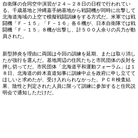
自衛隊の合同空中演習が２４～２８日の日程で行われてい
る。千歳基地と沖縄嘉手納基地から戦闘機が同時に出撃して
北海道海域の上空で模擬戦闘訓練をする方式だ。米軍では戦
闘機「Ｆ－１５」「Ｆ－１６」各６機が、日本自衛隊では戦
闘機「Ｆ－１５」８機が出撃し、計５００人余りの兵力が動
員された。
新型肺炎を理由に両国は今回の訓練を延期、または取り消し
たが強行を選んだ。基地周辺の住民たちと市民団体の反対を
押し切ってだ。市民団体「北海道平和運動フォーラム」は１
８日、北海道の鈴木直道知事に訓練中止を政府に申し立てて
ほしいと求めたが、受け入れられなかった。ＰＣＲ検査結
果、陰性と判定された人員に限って訓練に参加すると住民説
明会で通知しただけだ。