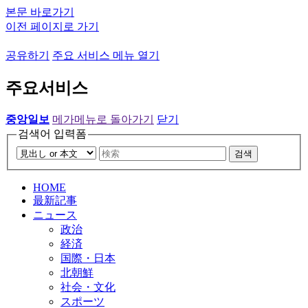
본문 바로가기
이전 페이지로 가기
공유하기
주요 서비스 메뉴 열기
주요서비스
중앙일보
메가메뉴로 돌아가기
닫기
검색어 입력폼
검색
HOME
最新記事
ニュース
政治
経済
国際・日本
北朝鮮
社会・文化
スポーツ