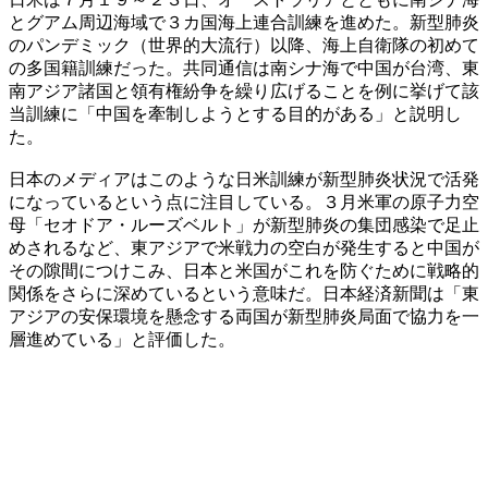
とグアム周辺海域で３カ国海上連合訓練を進めた。新型肺炎
のパンデミック（世界的大流行）以降、海上自衛隊の初めて
の多国籍訓練だった。共同通信は南シナ海で中国が台湾、東
南アジア諸国と領有権紛争を繰り広げることを例に挙げて該
当訓練に「中国を牽制しようとする目的がある」と説明し
た。
日本のメディアはこのような日米訓練が新型肺炎状況で活発
になっているという点に注目している。３月米軍の原子力空
母「セオドア・ルーズベルト」が新型肺炎の集団感染で足止
めされるなど、東アジアで米戦力の空白が発生すると中国が
その隙間につけこみ、日本と米国がこれを防ぐために戦略的
関係をさらに深めているという意味だ。日本経済新聞は「東
アジアの安保環境を懸念する両国が新型肺炎局面で協力を一
層進めている」と評価した。