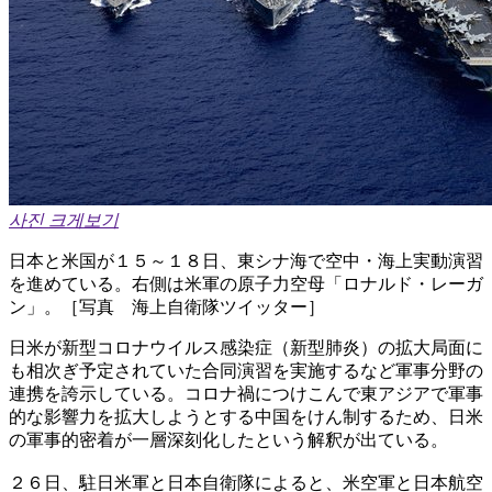
사진 크게보기
日本と米国が１５～１８日、東シナ海で空中・海上実動演習
を進めている。右側は米軍の原子力空母「ロナルド・レーガ
ン」。［写真 海上自衛隊ツイッター］
日米が新型コロナウイルス感染症（新型肺炎）の拡大局面に
も相次ぎ予定されていた合同演習を実施するなど軍事分野の
連携を誇示している。コロナ禍につけこんで東アジアで軍事
的な影響力を拡大しようとする中国をけん制するため、日米
の軍事的密着が一層深刻化したという解釈が出ている。
２６日、駐日米軍と日本自衛隊によると、米空軍と日本航空