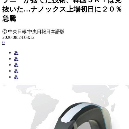
抜いた…ナノックス上場初日に２０％
急騰
ⓒ 中央日報/中央日報日本語版
2020.08.24 08:12
0
あ
あ
あ
あ
あ