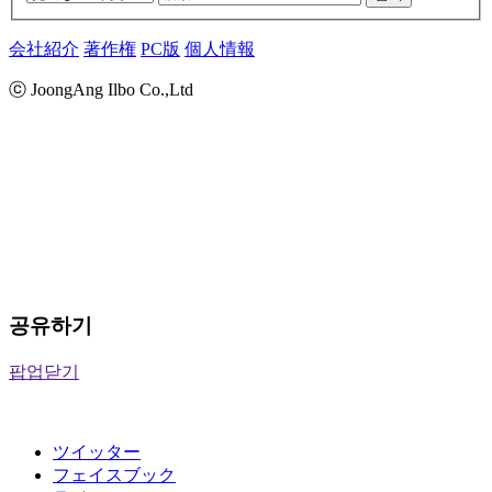
会社紹介
著作権
PC版
個人情報
ⓒ JoongAng Ilbo Co.,Ltd
공유하기
팝업닫기
ツイッター
フェイスブック