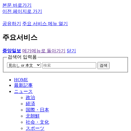
본문 바로가기
이전 페이지로 가기
공유하기
주요 서비스 메뉴 열기
주요서비스
중앙일보
메가메뉴로 돌아가기
닫기
검색어 입력폼
검색
HOME
最新記事
ニュース
政治
経済
国際・日本
北朝鮮
社会・文化
スポーツ