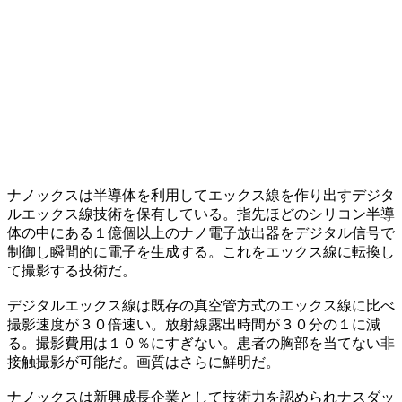
ナノックスは半導体を利用してエックス線を作り出すデジタ
ルエックス線技術を保有している。指先ほどのシリコン半導
体の中にある１億個以上のナノ電子放出器をデジタル信号で
制御し瞬間的に電子を生成する。これをエックス線に転換し
て撮影する技術だ。
デジタルエックス線は既存の真空管方式のエックス線に比べ
撮影速度が３０倍速い。放射線露出時間が３０分の１に減
る。撮影費用は１０％にすぎない。患者の胸部を当てない非
接触撮影が可能だ。画質はさらに鮮明だ。
ナノックスは新興成長企業として技術力を認められナスダッ