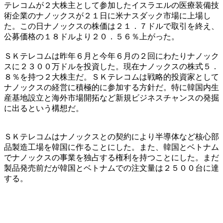
テレコムが２大株主として参加したイスラエルの医療装備技
術企業のナノックスが２１日に米ナスダック市場に上場し
た。この日ナノックスの株価は２１．７ドルで取引を終え、
公募価格の１８ドルより２０．５６％上がった。
ＳＫテレコムは昨年６月と今年６月の２回にわたりナノック
スに２３００万ドルを投資した。現在ナノックスの株式５．
８％を持つ２大株主だ。ＳＫテレコムは戦略的投資家として
ナノックスの経営に積極的に参加する方針だ。特に韓国内生
産基地設立と海外市場開拓など新規ビジネスチャンスの発掘
に出るという構想だ。
ＳＫテレコムはナノックスとの契約により半導体など核心部
品製造工場を韓国に作ることにした。また、韓国とベトナム
でナノックスの事業を独占する権利を持つことにした。まだ
製品発売前だが韓国とベトナムでの注文量は２５００台に達
する。