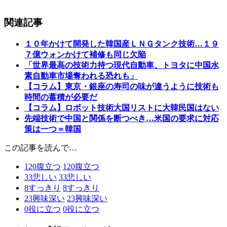
関連記事
１０年かけて開発した韓国産ＬＮＧタンク技術…１９
７億ウォンかけて補修も同じ欠陥
「世界最高の技術力持つ現代自動車、トヨタに中国水
素自動車市場奪われる恐れも」
【コラム】東京・銀座の寿司の味が違うように技術も
時間の蓄積が必要だ
【コラム】ロボット技術大国リストに大韓民国はない
先端技術で中国と関係を断つべき…米国の要求に対応
策は一つ＝韓国
この記事を読んで…
120
腹立つ
120
腹立つ
33
悲しい
33
悲しい
8
すっきり
8
すっきり
23
興味深い
23
興味深い
0
役に立つ
0
役に立つ