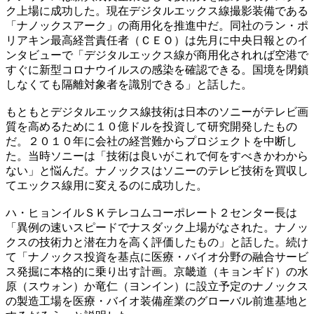
ク上場に成功した。現在デジタルエックス線撮影装備である
「ナノックスアーク」の商用化を推進中だ。同社のラン・ポ
リアキン最高経営責任者（ＣＥＯ）は先月に中央日報とのイ
ンタビューで「デジタルエックス線が商用化されれば空港で
すぐに新型コロナウイルスの感染を確認できる。国境を閉鎖
しなくても隔離対象者を識別できる」と話した。
もともとデジタルエックス線技術は日本のソニーがテレビ画
質を高めるために１０億ドルを投資して研究開発したもの
だ。２０１０年に会社の経営難からプロジェクトを中断し
た。当時ソニーは「技術は良いがこれで何をすべきかわから
ない」と悩んだ。ナノックスはソニーのテレビ技術を買収し
てエックス線用に変えるのに成功した。
ハ・ヒョンイルＳＫテレコムコーポレート２センター長は
「異例の速いスピードでナスダック上場がなされた。ナノッ
クスの技術力と潜在力を高く評価したもの」と話した。続け
て「ナノックス投資を基点に医療・バイオ分野の融合サービ
ス発掘に本格的に乗り出す計画。京畿道（キョンギド）の水
原（スウォン）か竜仁（ヨンイン）に設立予定のナノックス
の製造工場を医療・バイオ装備産業のグローバル前進基地と