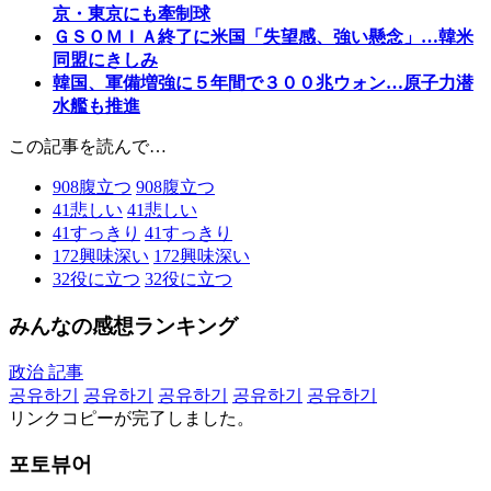
京・東京にも牽制球
ＧＳＯＭＩＡ終了に米国「失望感、強い懸念」…韓米
同盟にきしみ
韓国、軍備増強に５年間で３００兆ウォン…原子力潜
水艦も推進
この記事を読んで…
908
腹立つ
908
腹立つ
41
悲しい
41
悲しい
41
すっきり
41
すっきり
172
興味深い
172
興味深い
32
役に立つ
32
役に立つ
みんなの感想ランキング
政治 記事
공유하기
공유하기
공유하기
공유하기
공유하기
リンクコピーが完了しました。
포토뷰어