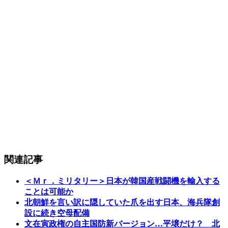
関連記事
＜Ｍｒ．ミリタリー＞日本が韓国産戦闘機を輸入する
ことは可能か
北朝鮮を言い訳に隠していた爪を出す日本、海兵隊創
設に続き空母配備
文在寅政権の自主国防新バージョン…平壌だけ？ 北