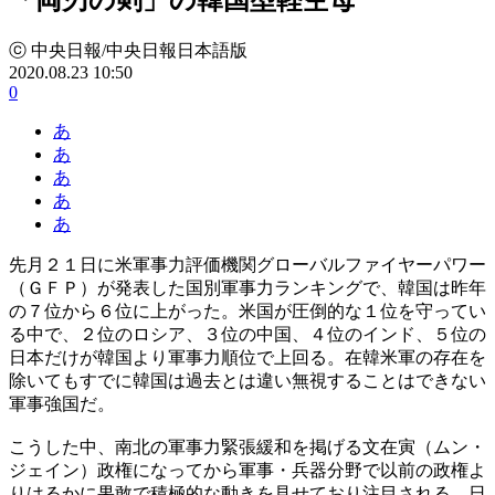
ⓒ 中央日報/中央日報日本語版
2020.08.23 10:50
0
あ
あ
あ
あ
あ
先月２１日に米軍事力評価機関グローバルファイヤーパワー
（ＧＦＰ）が発表した国別軍事力ランキングで、韓国は昨年
の７位から６位に上がった。米国が圧倒的な１位を守ってい
る中で、２位のロシア、３位の中国、４位のインド、５位の
日本だけが韓国より軍事力順位で上回る。在韓米軍の存在を
除いてもすでに韓国は過去とは違い無視することはできない
軍事強国だ。
こうした中、南北の軍事力緊張緩和を掲げる文在寅（ムン・
ジェイン）政権になってから軍事・兵器分野で以前の政権よ
りはるかに果敢で積極的な動きを見せており注目される。日