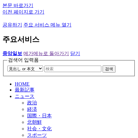
본문 바로가기
이전 페이지로 가기
공유하기
주요 서비스 메뉴 열기
주요서비스
중앙일보
메가메뉴로 돌아가기
닫기
검색어 입력폼
검색
HOME
最新記事
ニュース
政治
経済
国際・日本
北朝鮮
社会・文化
スポーツ