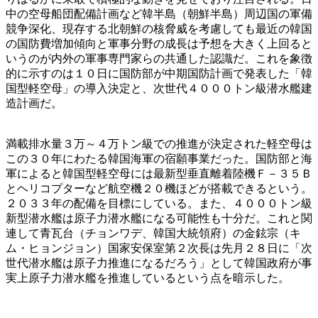
中の空母船団配備計画など韓半島（朝鮮半島）周辺国の軍備
競争深化、現存する北朝鮮の核脅威を考慮しても最近の韓国
の国防費増加傾向と軍事分野の成長は予想を大きく上回ると
いうのが内外の軍事専門家らの共通した認識だ。これを象徴
的に示すのは１０日に国防部が中期国防計画で発表した「韓
国型軽空母」の導入決定と、次世代４０００トン級潜水艦建
造計画だ。
満載排水量３万～４万トン級での推進が決定された軽空母は
この３０年にわたる韓国海軍の宿願事業だった。国防部と海
軍によると韓国型軽空母には最新型垂直離着陸機Ｆ－３５Ｂ
とヘリコプターなど航空機２０機ほどが搭載できるという。
２０３３年の配備を目標にしている。また、４０００トン級
新型潜水艦は原子力潜水艦になる可能性も十分だ。これと関
連して青瓦台（チョンワデ、韓国大統領府）の金鉉宗（キ
ム・ヒョンジョン）国家安保室第２次長は先月２８日に「次
世代潜水艦は原子力推進になるだろう」として韓国政府が事
実上原子力潜水艦を推進しているという点を暗示した。