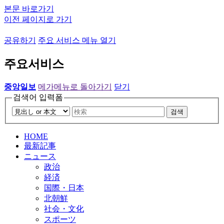
본문 바로가기
이전 페이지로 가기
공유하기
주요 서비스 메뉴 열기
주요서비스
중앙일보
메가메뉴로 돌아가기
닫기
검색어 입력폼
검색
HOME
最新記事
ニュース
政治
経済
国際・日本
北朝鮮
社会・文化
スポーツ