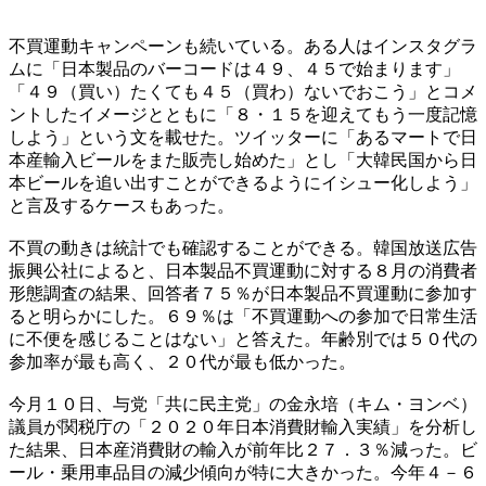
不買運動キャンペーンも続いている。ある人はインスタグラ
ムに「日本製品のバーコードは４９、４５で始まります」
「４９（買い）たくても４５（買わ）ないでおこう」とコメ
ントしたイメージとともに「８・１５を迎えてもう一度記憶
しよう」という文を載せた。ツイッターに「あるマートで日
本産輸入ビールをまた販売し始めた」とし「大韓民国から日
本ビールを追い出すことができるようにイシュー化しよう」
と言及するケースもあった。
不買の動きは統計でも確認することができる。韓国放送広告
振興公社によると、日本製品不買運動に対する８月の消費者
形態調査の結果、回答者７５％が日本製品不買運動に参加す
ると明らかにした。６９％は「不買運動への参加で日常生活
に不便を感じることはない」と答えた。年齢別では５０代の
参加率が最も高く、２０代が最も低かった。
今月１０日、与党「共に民主党」の金永培（キム・ヨンベ）
議員が関税庁の「２０２０年日本消費財輸入実績」を分析し
た結果、日本産消費財の輸入が前年比２７．３％減った。ビ
ール・乗用車品目の減少傾向が特に大きかった。今年４－６