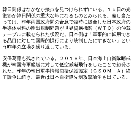
韓日関係はなかなか接点を見つけられずにいる。１５日の光
復節が韓日関係の重大な峠になるものとみられる。差し当た
っては、昨年両国政府間の合意で臨時に縫合した日本政府の
半導体材料の輸出規制問題が世界貿易機関（ＷＴＯ）の仲裁
テーブルに載せられた状況だ。日本側は「軍事的に転用でき
る品目に対して国際的慣行により統制したにすぎない」とい
う昨年の立場を繰り返している。
安保葛藤も残されている。２０１８年、日本海上自衛隊哨戒
機が韓国海軍艦艇に対して低空威嚇飛行をしたことで触発さ
れた。昨年の韓日軍事情報包括保護協定（ＧＳＯＭＩＡ）終
了論争に続き、最近は日本自衛隊先制攻撃論争も出ている。