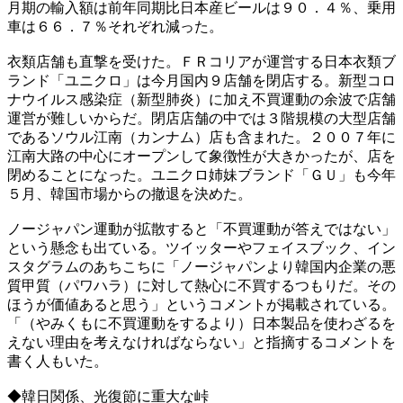
月期の輸入額は前年同期比日本産ビールは９０．４％、乗用
車は６６．７％それぞれ減った。
衣類店舗も直撃を受けた。ＦＲコリアが運営する日本衣類ブ
ランド「ユニクロ」は今月国内９店舗を閉店する。新型コロ
ナウイルス感染症（新型肺炎）に加え不買運動の余波で店舗
運営が難しいからだ。閉店店舗の中では３階規模の大型店舗
であるソウル江南（カンナム）店も含まれた。２００７年に
江南大路の中心にオープンして象徴性が大きかったが、店を
閉めることになった。ユニクロ姉妹ブランド「ＧＵ」も今年
５月、韓国市場からの撤退を決めた。
ノージャパン運動が拡散すると「不買運動が答えではない」
という懸念も出ている。ツイッターやフェイスブック、イン
スタグラムのあちこちに「ノージャパンより韓国内企業の悪
質甲質（パワハラ）に対して熱心に不買するつもりだ。その
ほうが価値あると思う」というコメントが掲載されている。
「（やみくもに不買運動をするより）日本製品を使わざるを
えない理由を考えなければならない」と指摘するコメントを
書く人もいた。
◆韓日関係、光復節に重大な峠