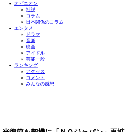
オピニオン
社説
コラム
日本関係のコラム
エンタメ
ドラマ
音楽
映画
アイドル
芸能一般
ランキング
アクセス
コメント
みんなの感想
光復節を契機に「ＮＯジャパン」再拡