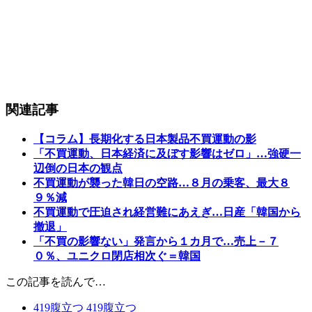
関連記事
【コラム】長期化する日本製品不買運動の影
「不買運動、日本経済に及ぼす影響はゼロ」…強硬一
辺倒の日本の観点
不買運動が襲った韓日の空路…８月の乗客、最大８
９％減
不買運動で圧迫され経営難にあえぎ…日産「韓国から
撤退」
「不買の影響ない」発言から１カ月で…売上－７
０％、ユニクロ閉店相次ぐ＝韓国
この記事を読んで…
419
腹立つ
419
腹立つ