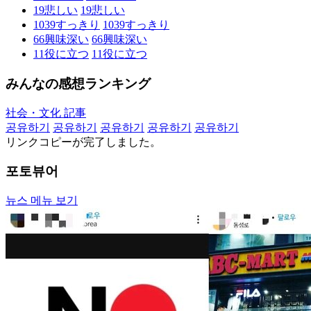
19
悲しい
19
悲しい
1039
すっきり
1039
すっきり
66
興味深い
66
興味深い
11
役に立つ
11
役に立つ
みんなの感想ランキング
社会・文化 記事
공유하기
공유하기
공유하기
공유하기
공유하기
リンクコピーが完了しました。
포토뷰어
뉴스 메뉴 보기