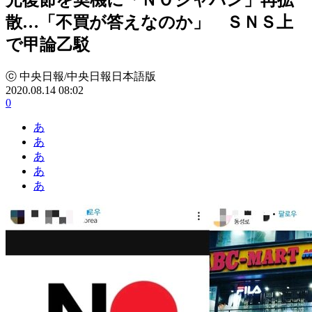
散…「不買が答えなのか」 ＳＮＳ上
で甲論乙駁
ⓒ 中央日報/中央日報日本語版
2020.08.14 08:02
0
あ
あ
あ
あ
あ