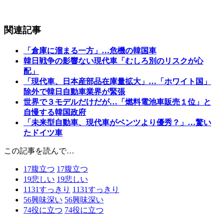
関連記事
「倉庫に溜まる一方」…危機の韓国車
韓日戦争の影響ない現代車「むしろ別のリスクが心
配」
「現代車、日本産部品在庫量拡大」…「ホワイト国」
除外で韓日自動車業界が緊張
世界で３モデルだけだが…「燃料電池車販売１位」と
自慢する韓国政府
「未来型自動車、現代車がベンツより優秀？」…驚い
たドイツ車
この記事を読んで…
17
腹立つ
17
腹立つ
19
悲しい
19
悲しい
1131
すっきり
1131
すっきり
56
興味深い
56
興味深い
74
役に立つ
74
役に立つ