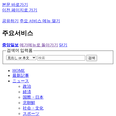
본문 바로가기
이전 페이지로 가기
공유하기
주요 서비스 메뉴 열기
주요서비스
중앙일보
메가메뉴로 돌아가기
닫기
검색어 입력폼
검색
HOME
最新記事
ニュース
政治
経済
国際・日本
北朝鮮
社会・文化
スポーツ