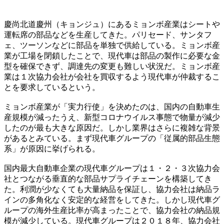
慶尚北道慶州（キョンジュ）にあるミョンボ産業はシートや
運転席の部品などを生産してきた。パリセード、サンタフ
ェ、ツーソンなどに部品を単独で供給している。ミョンボ産
業が工場を閉鎖したことで、現代車は部品の製作に必要な金
型を確保できず、調達先の変更も難しい状況だ。ミョンボ産
業は１次協力会社が会社を買収するよう現代車が仲裁するこ
とを要求しているという。
ミョンボ産業が「実力行使」を決めたのは、国内の自動車生
産規模が減ったうえ、新型コロナウイルス事態で物量が減少
したのが最も大きな原因だ。しかし業界はさらに複雑な背景
があるとみている。まず現代車グループの「従属的部品生態
系」が原因に挙げられる。
国内最大自動車企業の現代車グループは１・２・３次協力会
社とつながる垂直的な部品サプライチェーンを構築してき
た。利潤が少なくても大量納品を保証し、協力会社は納品ラ
インの多角化なく安定的な経営をしてきた。しかし現代車グ
ループの海外生産比率が高まったことで、協力会社の納品規
模が減少している。現代車グループは２０１８年、協力会社