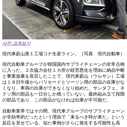
사진 크게보기
現代車蔚山第１工場コナ生産ライン。［写真 現代自動車］
現代自動車グループが韓国国内サプライチェーンの非常点検
に入った。２次協力会社１カ所が経営悪化を理由に納品中断
と事業放棄を宣言したことで、現代車蔚山（ウルサン）工場
は１８日午後からパリセードとツーソン用の部品の在庫がな
くなり、車両の出庫ができなくなり始めた。サンタフェ、ネ
クソ用の部品も一日分しか残っていない。最終組み立て段階
の部品であり、この部品がなければ出庫が不可能だ。
自動車業界ではその間、現代車グループのサプライチェーン
が非効率的だったという理由で「来るべき時が来た」という
反応を見せている。似た事例がさらに発生する可能性も高