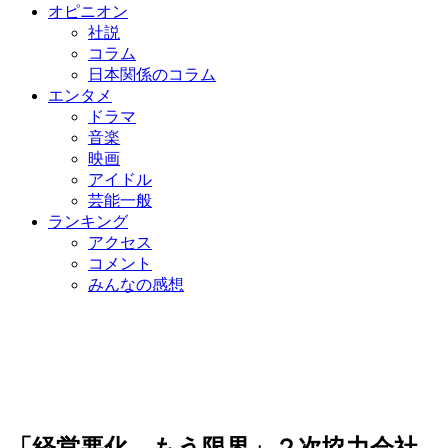
オピニオン
社説
コラム
日本関係のコラム
エンタメ
ドラマ
音楽
映画
アイドル
芸能一般
ランキング
アクセス
コメント
みんなの感想
「経営悪化、もう限界」２次協力会社