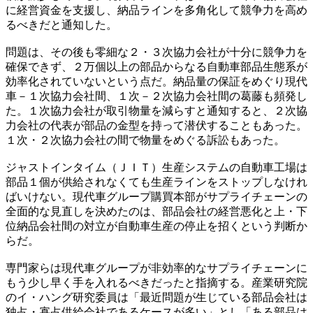
に経営資金を支援し、納品ラインを多角化して競争力を高め
るべきだと通知した。
問題は、その後も零細な２・３次協力会社が十分に競争力を
確保できず、２万個以上の部品からなる自動車部品生態系が
効率化されていないという点だ。納品量の保証をめぐり現代
車－１次協力会社間、１次－２次協力会社間の葛藤も頻発し
た。１次協力会社が取引物量を減らすと通知すると、２次協
力会社の代表が部品の金型を持って潜伏することもあった。
１次・２次協力会社の間で物量をめぐる訴訟もあった。
ジャストインタイム（ＪＩＴ）生産システムの自動車工場は
部品１個が供給されなくても生産ラインをストップしなけれ
ばいけない。現代車グループ購買本部がサプライチェーンの
全面的な見直しを決めたのは、部品会社の経営悪化と上・下
位納品会社間の対立が自動車生産の停止を招くという判断か
らだ。
専門家らは現代車グループが非効率的なサプライチェーンに
もう少し早く手を入れるべきだったと指摘する。産業研究院
のイ・ハング研究委員は「最近問題が生じている部品会社は
独占・寡占供給会社であるケースが多い」とし「ある部品は