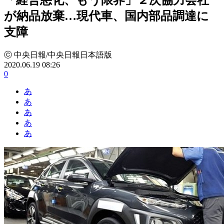
が納品放棄…現代車、国内部品調達に
支障
ⓒ 中央日報/中央日報日本語版
2020.06.19 08:26
0
あ
あ
あ
あ
あ