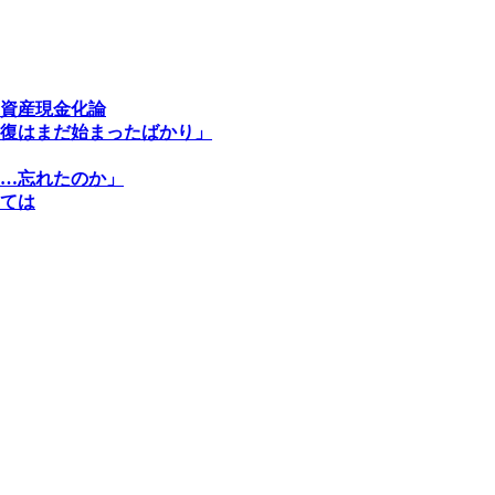
資産現金化論
復はまだ始まったばかり」
…忘れたのか」
ては