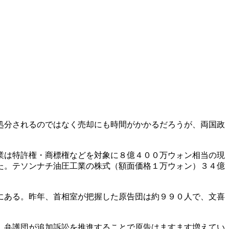
処分されるのではなく売却にも時間がかかるだろうが、両国政
業は特許権・商標権などを対象に８億４００万ウォン相当の現
た。テソンナチ油圧工業の株式（額面価格１万ウォン）３４億
にある。昨年、首相室が把握した原告団は約９９０人で、文喜
。弁護団が追加訴訟を推進することで原告はますます増えてい