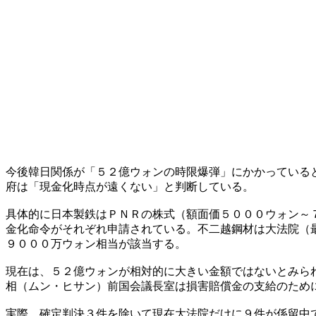
今後韓日関係が「５２億ウォンの時限爆弾」にかかっている
府は「現金化時点が遠くない」と判断している。
具体的に日本製鉄はＰＮＲの株式（額面価５０００ウォン～
金化命令がそれぞれ申請されている。不二越鋼材は大法院（
９０００万ウォン相当が該当する。
現在は、５２億ウォンが相対的に大きい金額ではないとみら
相（ムン・ヒサン）前国会議長室は損害賠償金の支給のため
実際、確定判決３件を除いて現在大法院だけに９件が係留中