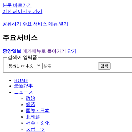
본문 바로가기
이전 페이지로 가기
공유하기
주요 서비스 메뉴 열기
주요서비스
중앙일보
메가메뉴로 돌아가기
닫기
검색어 입력폼
검색
HOME
最新記事
ニュース
政治
経済
国際・日本
北朝鮮
社会・文化
スポーツ