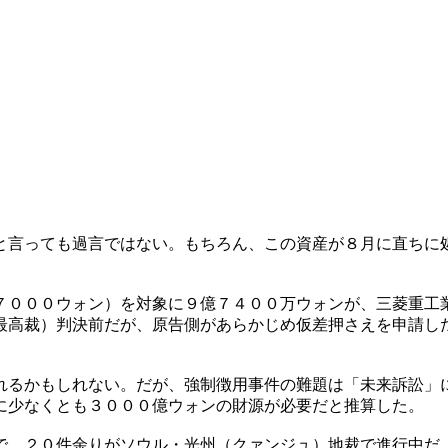
と言っても過言ではない。もちろん、この資産が８月に直ちに
７０００ウォン）を対象に９億７４００万ウォンが、三菱重工
最高裁）判決前だが、原告側があらかじめ仮差押さえを申請し
れるかもしれない。だが、強制徴用事件の難題は「未来訴訟」
に少なくとも３０００億ウォンの財源が必要だと推算した。
で、２０件余りがソウル・光州（クァンジュ）地裁で進行中だ