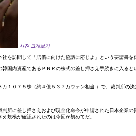
사진 크게보기
本社を訪問して「賠償に向けた協議に応じよ」という要請書を
の韓国内資産であるＰＮＲの株式の差し押さえ手続きに入ると
８万１０７５株（約４億５３７万ウォン相当 ）で、裁判所の決
裁判所に差し押さえおよび現金化命令が申請された日本企業の
さえ規模が確認されたのは今回が初めてだ。