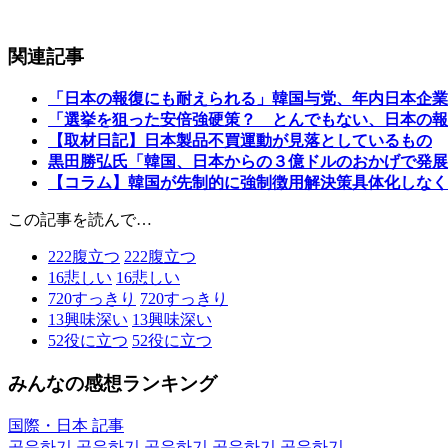
関連記事
「日本の報復にも耐えられる」韓国与党、年内日本企業
「選挙を狙った安倍強硬策？ とんでもない、日本の報
【取材日記】日本製品不買運動が見落としているもの
黒田勝弘氏「韓国、日本からの３億ドルのおかげで発展
【コラム】韓国が先制的に強制徴用解決策具体化しなく
この記事を読んで…
222
腹立つ
222
腹立つ
16
悲しい
16
悲しい
720
すっきり
720
すっきり
13
興味深い
13
興味深い
52
役に立つ
52
役に立つ
みんなの感想ランキング
国際・日本 記事
공유하기
공유하기
공유하기
공유하기
공유하기