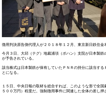
徴用判決原告側代理人が２０１８年１２月、東京新日鉄住金
今月３日、大邱（テグ）地裁浦項（ポハン）支院が日本製鉄
が予告されている。
該当株式は日本製鉄が保有していたＰＮＲの持分に該当する
とになる。
１５日、中央日報の取材を総合すれば、このような形で全国
５００万円）程度だ。強制徴用事件に関連した全体の差し押