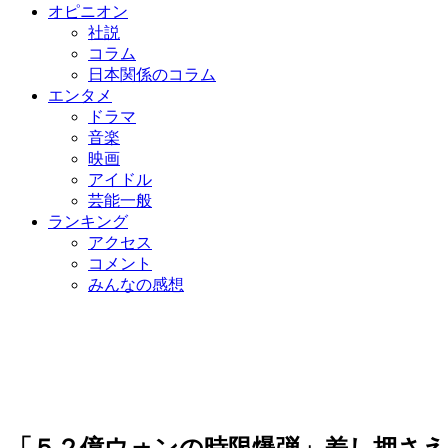
オピニオン
社説
コラム
日本関係のコラム
エンタメ
ドラマ
音楽
映画
アイドル
芸能一般
ランキング
アクセス
コメント
みんなの感想
「５２億ウォンの時限爆弾」差し押さえ