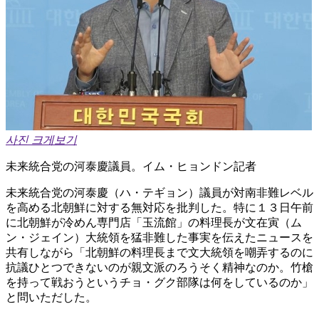
사진 크게보기
未来統合党の河泰慶議員。イム・ヒョンドン記者
未来統合党の河泰慶（ハ・テギョン）議員が対南非難レベル
を高める北朝鮮に対する無対応を批判した。特に１３日午前
に北朝鮮が冷めん専門店「玉流館」の料理長が文在寅（ム
ン・ジェイン）大統領を猛非難した事実を伝えたニュースを
共有しながら「北朝鮮の料理長まで文大統領を嘲弄するのに
抗議ひとつできないのが親文派のろうそく精神なのか。竹槍
を持って戦おうというチョ・グク部隊は何をしているのか」
と問いただした。