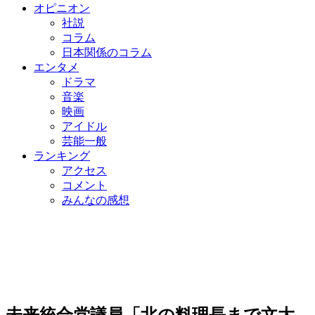
オピニオン
社説
コラム
日本関係のコラム
エンタメ
ドラマ
音楽
映画
アイドル
芸能一般
ランキング
アクセス
コメント
みんなの感想
未来統合党議員「北の料理長まで文大