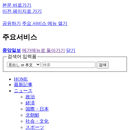
본문 바로가기
이전 페이지로 가기
공유하기
주요 서비스 메뉴 열기
주요서비스
중앙일보
메가메뉴로 돌아가기
닫기
검색어 입력폼
검색
HOME
最新記事
ニュース
政治
経済
国際・日本
北朝鮮
社会・文化
スポーツ