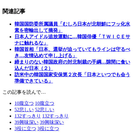
関連記事
韓国国防委所属議員「むしろ日本が北朝鮮にフッ化水
素を密輸出して摘発」
日本人アイドル追放運動に…韓国俳優「ＴＷＩＣＥサ
ナに触れるな」
韓国首相「日本、選挙が迫っていてもラインは守るべ
き…友情込めて申し上げる」
締まりのない韓国政府の対北制裁の手綱…隙間に食い
込んだ日本（２）
訪米中の韓国国家安保第２次長「日本といつでも会う
準備できている」
この記事を読んで…
10
腹立つ
10
腹立つ
52
悲しい
52
悲しい
132
すっきり
132
すっきり
39
興味深い
39
興味深い
3
役に立つ
3
役に立つ