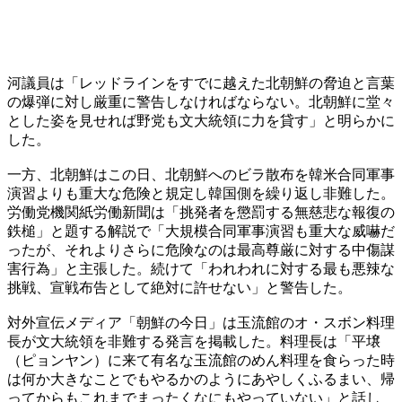
河議員は「レッドラインをすでに越えた北朝鮮の脅迫と言葉
の爆弾に対し厳重に警告しなければならない。北朝鮮に堂々
とした姿を見せれば野党も文大統領に力を貸す」と明らかに
した。
一方、北朝鮮はこの日、北朝鮮へのビラ散布を韓米合同軍事
演習よりも重大な危険と規定し韓国側を繰り返し非難した。
労働党機関紙労働新聞は「挑発者を懲罰する無慈悲な報復の
鉄槌」と題する解説で「大規模合同軍事演習も重大な威嚇だ
ったが、それよりさらに危険なのは最高尊厳に対する中傷謀
害行為」と主張した。続けて「われわれに対する最も悪辣な
挑戦、宣戦布告として絶対に許せない」と警告した。
対外宣伝メディア「朝鮮の今日」は玉流館のオ・スボン料理
長が文大統領を非難する発言を掲載した。料理長は「平壌
（ピョンヤン）に来て有名な玉流館のめん料理を食らった時
は何か大きなことでもやるかのようにあやしくふるまい、帰
ってからもこれまでまったくなにもやっていない」と話し