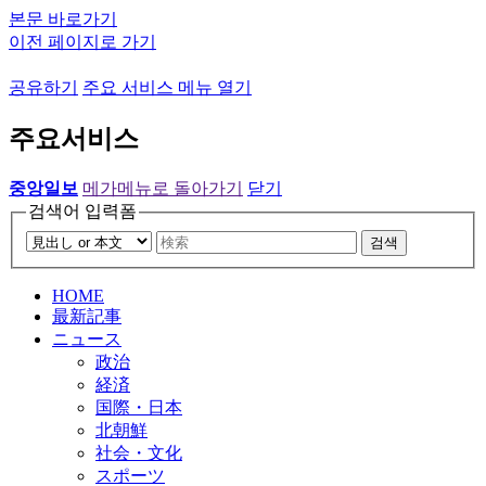
본문 바로가기
이전 페이지로 가기
공유하기
주요 서비스 메뉴 열기
주요서비스
중앙일보
메가메뉴로 돌아가기
닫기
검색어 입력폼
검색
HOME
最新記事
ニュース
政治
経済
国際・日本
北朝鮮
社会・文化
スポーツ