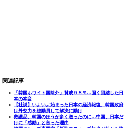
関連記事
「韓国ホワイト国除外」賛成９８％…固く団結した日
本の本音
【社説】いよいよ始まった日本の経済報復、韓国政府
は外交力を総動員して解決に動け
救護品、韓国のほうが多く送ったのに…中国、日本だ
けに「感動」と言った理由