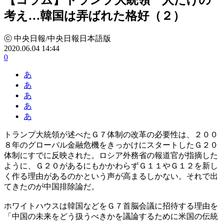
考え…韓国は弄ばれた格好（２）
ⓒ 中央日報/中央日報日本語版
2020.06.04 14:44
0
あ
あ
あ
あ
あ
トランプ大統領が述べたＧ７体制の改革の必要性は、２００
８年のグローバル金融危機をきっかけにスタートしたＧ２０
体制にすでに反映された。ロシア外務省の報道官が指摘した
ように、Ｇ２０があるにもかかわらずＧ１１やＧ１２を新し
く作る理由があるのかという声が高まるしかない。それで出
てきたのが中国排除論だ。
ホワイトハウスは韓国などをＧ７首脳会議に招待する理由を
「中国の未来をどう扱うべきかを議論するために米国の伝統