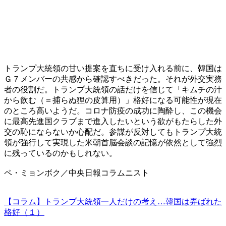
トランプ大統領の甘い提案を直ちに受け入れる前に、韓国は
Ｇ７メンバーの共感から確認すべきだった。それが外交実務
者の役割だ。トランプ大統領の話だけを信じて「キムチの汁
から飲む（＝捕らぬ狸の皮算用）」格好になる可能性が現在
のところ高いようだ。コロナ防疫の成功に陶酔し、この機会
に最高先進国クラブまで進入したいという欲がもたらした外
交の恥にならないか心配だ。参謀が反対してもトランプ大統
領が強行して実現した米朝首脳会談の記憶が依然として強烈
に残っているのかもしれない。
ペ・ミョンボク／中央日報コラムニスト
【コラム】トランプ大統領一人だけの考え…韓国は弄ばれた
格好（１）