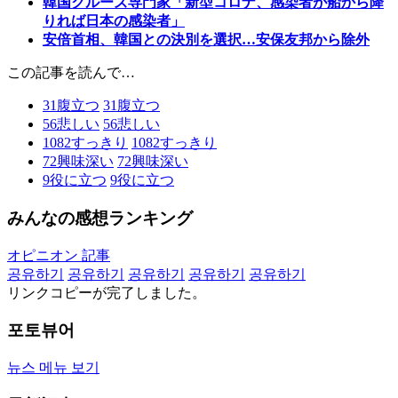
韓国クルーズ専門家「新型コロナ、感染者が船から降
りれば日本の感染者」
安倍首相、韓国との決別を選択…安保友邦から除外
この記事を読んで…
31
腹立つ
31
腹立つ
56
悲しい
56
悲しい
1082
すっきり
1082
すっきり
72
興味深い
72
興味深い
9
役に立つ
9
役に立つ
みんなの感想ランキング
オピニオン 記事
공유하기
공유하기
공유하기
공유하기
공유하기
リンクコピーが完了しました。
포토뷰어
뉴스 메뉴 보기