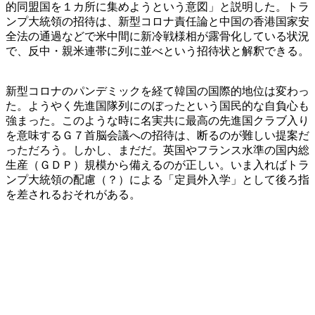
的同盟国を１カ所に集めようという意図」と説明した。トラ
ンプ大統領の招待は、新型コロナ責任論と中国の香港国家安
全法の通過などで米中間に新冷戦様相が露骨化している状況
で、反中・親米連帯に列に並べという招待状と解釈できる。
新型コロナのパンデミックを経て韓国の国際的地位は変わっ
た。ようやく先進国隊列にのぼったという国民的な自負心も
強まった。このような時に名実共に最高の先進国クラブ入り
を意味するＧ７首脳会議への招待は、断るのが難しい提案だ
っただろう。しかし、まだだ。英国やフランス水準の国内総
生産（ＧＤＰ）規模から備えるのが正しい。いま入ればトラ
ンプ大統領の配慮（？）による「定員外入学」として後ろ指
を差されるおそれがある。