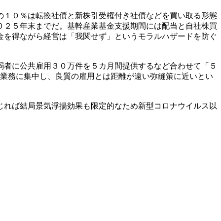
の１０％は転換社債と新株引受権付き社債などを買い取る形態
０２５年末までだ。基幹産業基金支援期間には配当と自社株買
金を得ながら経営は「我関せず」というモラルハザードを防ぐ
弱者に公共雇用３０万件を５カ月間提供するなど合わせて「５
純業務に集中し、良質の雇用とは距離が遠い弥縫策に近いとい
じれば結局景気浮揚効果も限定的なため新型コロナウイルス以