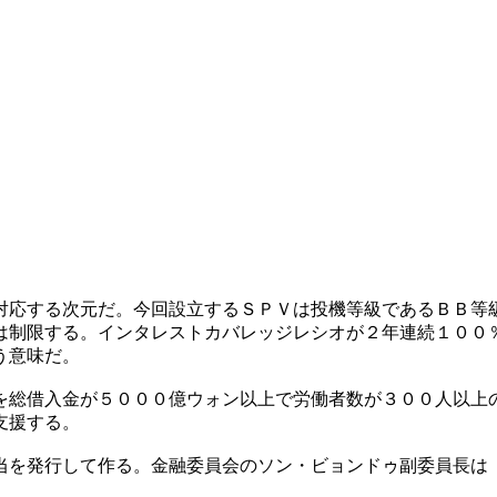
対応する次元だ。今回設立するＳＰＶは投機等級であるＢＢ等
は制限する。インタレストカバレッジレシオが２年連続１００
う意味だ。
を総借入金が５０００億ウォン以上で労働者数が３００人以上
支援する。
当を発行して作る。金融委員会のソン・ビョンドゥ副委員長は