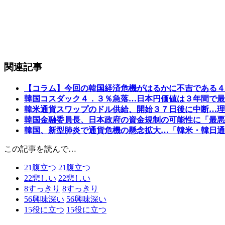
関連記事
【コラム】今回の韓国経済危機がはるかに不吉である４
韓国コスダック４．３％急落…日本円価値は３年間で最
韓米通貨スワップのドル供給、開始３７日後に中断…理
韓国金融委員長、日本政府の資金規制の可能性に「最悪
韓国、新型肺炎で通貨危機の懸念拡大…「韓米・韓日通
この記事を読んで…
21
腹立つ
21
腹立つ
22
悲しい
22
悲しい
8
すっきり
8
すっきり
56
興味深い
56
興味深い
15
役に立つ
15
役に立つ