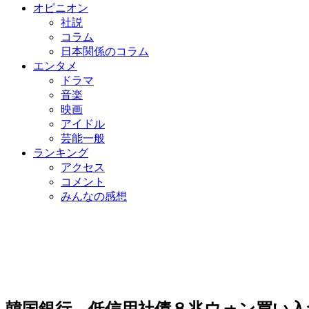
オピニオン
社説
コラム
日本関係のコラム
エンタメ
ドラマ
音楽
映画
アイドル
芸能一般
ランキング
アクセス
コメント
みんなの感想
韓国銀行、低信用社債８兆ウォン買い入