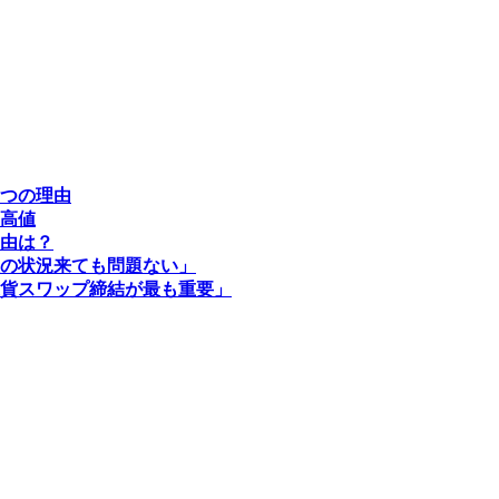
つの理由
高値
由は？
の状況来ても問題ない」
貨スワップ締結が最も重要」