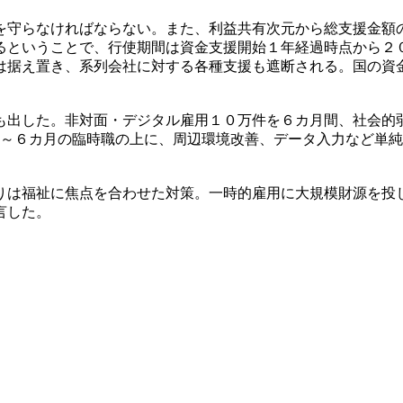
を守らなければならない。また、利益共有次元から総支援金額
るということで、行使期間は資金支援開始１年経過時点から２
は据え置き、系列会社に対する各種支援も遮断される。国の資
も出した。非対面・デジタル雇用１０万件を６カ月間、社会的
５～６カ月の臨時職の上に、周辺環境改善、データ入力など単
りは福祉に焦点を合わせた対策。一時的雇用に大規模財源を投
言した。