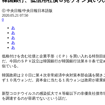
ⓒ 中央日報/中央日報日本語版
2020.05.21 07:50
0
あ
あ
あ
あ
あ
低格付けを含む社債と企業手形（ＣＰ）を買い入れる特別目
だ。今回のＳＰＶ設立は韓国銀行が韓国銀行法第８０条で定
似ている。
韓国政府は２０日に第４次非常経済中央対策本部会議を開き
ず１０兆ウォンだ。資本金に当たる１兆ウォンは政府が産業
新型コロナウイルスの感染拡大でＡ等級以下の非優良社債市
を調達するのが容易でないという話だ。