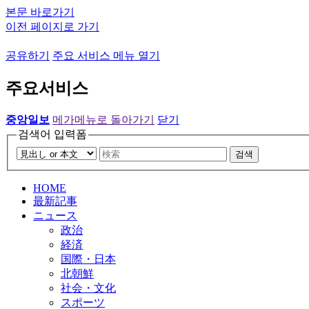
본문 바로가기
이전 페이지로 가기
공유하기
주요 서비스 메뉴 열기
주요서비스
중앙일보
메가메뉴로 돌아가기
닫기
검색어 입력폼
검색
HOME
最新記事
ニュース
政治
経済
国際・日本
北朝鮮
社会・文化
スポーツ