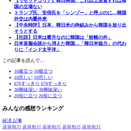
【リセットコリア】韓日関係、これ以上放置すれば韓
国の立場ない
トランプ氏、安倍氏を「シンゾー」と呼ぶのに…韓国
外交は内憂外患
【中央時評】日本、韓日米の枠組みから韓国を放り出
そうとする
【社説】日米は蜜月なのに韓国は「蚊帳の外」
日米首脳会談から消えた韓国…「韓日米協力」の代わ
りに「インド太平洋」
この記事を読んで…
16
腹立つ
16
腹立つ
10
悲しい
10
悲しい
676
すっきり
676
すっきり
38
興味深い
38
興味深い
20
役に立つ
20
役に立つ
みんなの感想ランキング
経済 記事
공유하기
공유하기
공유하기
공유하기
공유하기