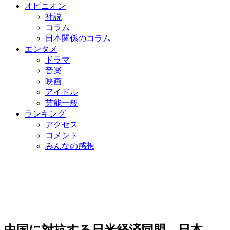
オピニオン
社説
コラム
日本関係のコラム
エンタメ
ドラマ
音楽
映画
アイドル
芸能一般
ランキング
アクセス
コメント
みんなの感想
中国に対抗する日米経済同盟…日本、