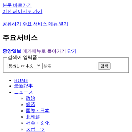
본문 바로가기
이전 페이지로 가기
공유하기
주요 서비스 메뉴 열기
주요서비스
중앙일보
메가메뉴로 돌아가기
닫기
검색어 입력폼
검색
HOME
最新記事
ニュース
政治
経済
国際・日本
北朝鮮
社会・文化
スポーツ