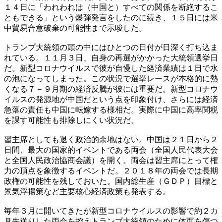
１４日に「われわれは（中国と）すべての関係を断絶するこ
ともできる」という爆弾発言をしたのに続き、１５日には米
中貿易合意破棄の可能性まで示唆した。
トランプ大統領の頭の中にはひとつの日付が日深く打ち込ま
れている。１１月３日、自身の再選がかかった大統領選挙日
だ。新型コロナウイルスで彼が自慢した経済業績は１日で水
の泡になってしまった。この状況で選挙レースが本格的に熱
くなる７－９月期の経済反騰が彼には重要だ。新型コロナウ
イルスの発源地が中国だという点を印象付け、さらには経済
急落の責任も中国に転嫁する様相だ。実際に中国に高率関税
を課す可能性も排除しにくい状況だ。
習主席としても退く政治的余地はない。中国は２１日から２
日間、最大の国家的イベントである両会（全国人民代表大会
と全国人民政治協商会議）を開く。両会は習主席にとって権
力の頂点を象徴するイベントだ。２０１８年の両会では長期
政権の可能性を残しておいた。国内総生産（ＧＤＰ）目標と
景気浮揚策など主要核心経済政策も発表する。
毎年３月に開いてきたが新型コロナウイルスの影響で約２カ
月先送りした両会を控えトランプ大統領のために体面を傷つ