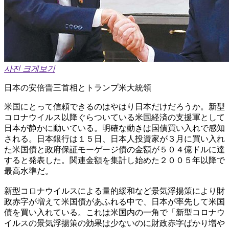
사진 크게보기
日本の安倍晋三首相とトランプ米大統領
米国にとって信頼できるのはやはり日本だけだろうか。新型
コロナウイルス以降ぐらついている米国経済の支援軍として
日本が静かに動いている。明確な動きは国債買い入れで感知
される。日本銀行は１５日、日本人投資家が３月に買い入れ
た米国債と政府保証モーゲージ債の金額が５０４億ドルに達
すると発表した。関連金額を集計し始めた２００５年以降で
最高水準だ。
新型コロナウイルスによる量的緩和など景気浮揚策により財
政赤字が増えて米国債があふれる中で、日本が率先して米国
債を買い入れている。これは米国内の一角で「新型コロナウ
イルスの景気浮揚策の効果は少ないのに財政赤字ばかり増や