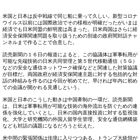
米国と日本は反中戦線で同じ船に乗って久しい。新型コロナ
ウイルス以前には国際政治でその様相が明確だったがいまは
経済でも日米同盟の鮮明度は高まった。日米両国はさらに経
済安全保障関連問題を取り扱うための別途の政府間対話チャ
ンネルまで作ることで合意した。
読売新聞の１６日の報道によると、この協議体は軍事転用が
可能な先端技術の日米共同管理と第５世代移動通信（５Ｇ）
などの安全な通信ネットワーク確保などと関連した対策協議
が目標だ。両国政府が経済安保関連主題に対する包括的な対
話の枠組みを作るのは今回が初めてだ。早ければ年内に初め
ての会議が開かれる見通しという。
米国と日本のこうした動きは中国牽制の一環だ。読売新聞
は、日米は軍事転用が可能な技術の海外流出を防ぐための連
係を強化していくとし、日米の国内直接投資に対する監視強
化、大学と研究機関の外国人留学生管理、安全な通信網構築
なども対話の議題になるだろうと伝えた。
米中間の緊張関係は佳境に入りつつある。トランプ大統領が