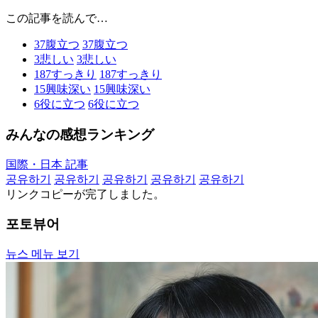
この記事を読んで…
37
腹立つ
37
腹立つ
3
悲しい
3
悲しい
187
すっきり
187
すっきり
15
興味深い
15
興味深い
6
役に立つ
6
役に立つ
みんなの感想ランキング
国際・日本 記事
공유하기
공유하기
공유하기
공유하기
공유하기
リンクコピーが完了しました。
포토뷰어
뉴스 메뉴 보기