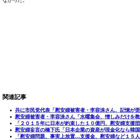
なかった。
関連記事
共に市民党代表「慰安婦被害者・李容洙さん、記憶が歪
慰安婦被害者・李容洙さん「水曜集会、憎しみだけを教
「２０１５年に日本が約束した１０億円、慰安婦支援団
慰安婦妄言の橋下氏「日本企業の資産が現金化なら韓国
「慰安婦問題、事実上放置…支援金、慰安婦など１５人