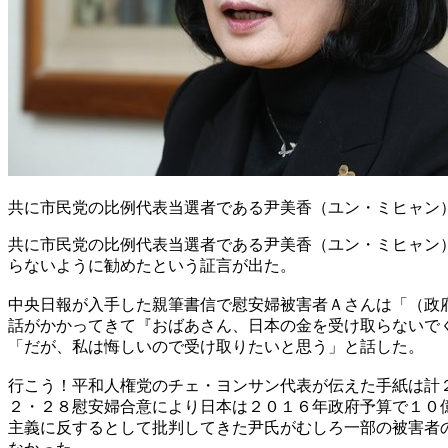
共に市民党の比例代表当選者である尹美香（ユン・ミヒャン
共に市民党の比例代表当選者である尹美香（ユン・ミヒャン
らないように勧めたという証言が出た。
中央日報が入手した親筆書信で慰安婦被害者Ａさんは「（政
話がかかってきて『おばあさん、日本の金を受け取らないで
「だが、私は悔しいので受け取りたいと思う」と話した。
行こう！平和人権党のチェ・ヨンサン代表が伝えた手紙は計
２・２８慰安婦合意により日本は２０１６年政府予算で１０
主義に反するとして批判してきた尹氏がむしろ一部の被害者