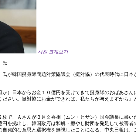
사진 크게보기
）氏
）氏が韓国挺身隊問題対策協議会（挺対協）の代表時代に日本
府が）日本からお金１０億円を受けてきて挺身隊のおばあさん
ください。挺対協にお金ができれば、私たちが与えますから』
２枚で、Ａさんが３月文喜相（ムン・ヒサン）国会議長に書い
億円を拠出し、韓国政府は和解・癒やし財団を発足して被害者
の自発的な意思と選択権を無視したことになる。中央日報は、