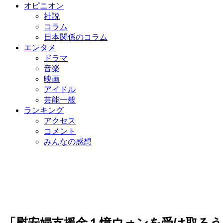
オピニオン
社説
コラム
日本関係のコラム
エンタメ
ドラマ
音楽
映画
アイドル
芸能一般
ランキング
アクセス
コメント
みんなの感想
「慰安婦支援金１憶ウォンを受け取ろ