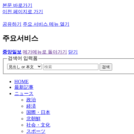
본문 바로가기
이전 페이지로 가기
공유하기
주요 서비스 메뉴 열기
주요서비스
중앙일보
메가메뉴로 돌아가기
닫기
검색어 입력폼
검색
HOME
最新記事
ニュース
政治
経済
国際・日本
北朝鮮
社会・文化
スポーツ