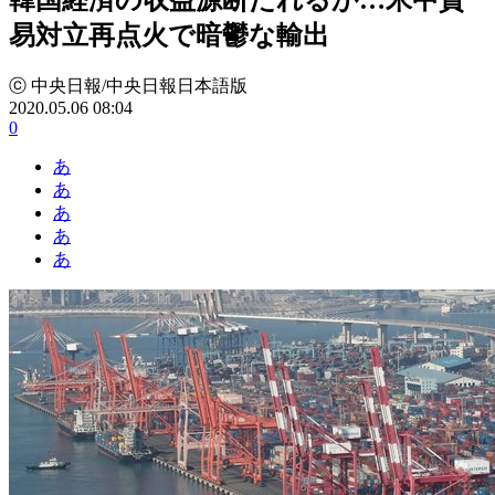
易対立再点火で暗鬱な輸出
ⓒ 中央日報/中央日報日本語版
2020.05.06 08:04
0
あ
あ
あ
あ
あ