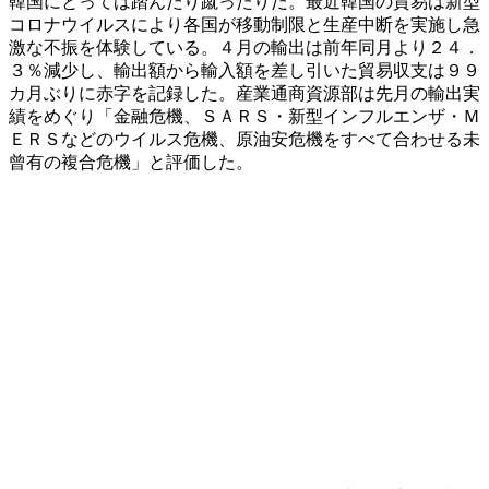
韓国にとっては踏んだり蹴ったりだ。最近韓国の貿易は新型
コロナウイルスにより各国が移動制限と生産中断を実施し急
激な不振を体験している。４月の輸出は前年同月より２４．
３％減少し、輸出額から輸入額を差し引いた貿易収支は９９
カ月ぶりに赤字を記録した。産業通商資源部は先月の輸出実
績をめぐり「金融危機、ＳＡＲＳ・新型インフルエンザ・Ｍ
ＥＲＳなどのウイルス危機、原油安危機をすべて合わせる未
曾有の複合危機」と評価した。