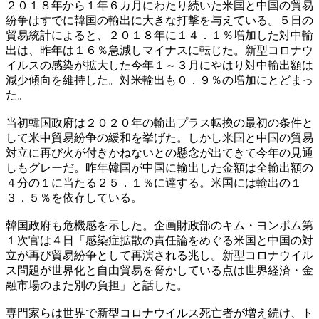
２０１８年から１年６カ月にわたり続いた米国と中国の貿易
紛争はすでに韓国の輸出に大きな打撃を与えている。５日の
貿易統計によると、２０１８年に１４．１％増加した対中輸
出は、昨年は１６％急減しマイナスに転じた。新型コロナウ
イルスの感染が拡大した今年１～３月にやはり対中輸出額は
減少傾向を維持した。対米輸出も０．９％の増加にとどまっ
た。
当初韓国政府は２０２０年の輸出プラス転換の最初の条件と
して米中貿易紛争の緩和を挙げた。しかし米国と中国の貿易
対立に再び火が付きかねないとの懸念が出てきて今年の見通
しもグレーだ。昨年韓国が中国に輸出した金額は全輸出額の
４分の１に当たる２５．１％に達する。米国には輸出の１
３．５％を依存している。
韓国政府も危機感を示した。企画財政部のキム・ヨンボム第
１次官は４日「感染症拡散の責任論をめぐる米国と中国の対
立が再び貿易紛争として再演される兆し。新型コロナウイル
ス問題が世界化と自由貿易を脅かしている点は世界経済・金
融市場のまた別の負担」と話した。
専門家らは世界で新型コロナウイルス死亡者が増え続け、ト