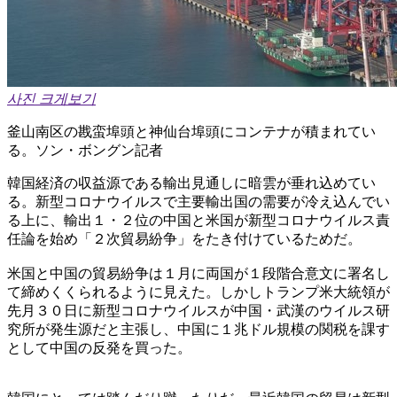
사진 크게보기
釜山南区の戡蛮埠頭と神仙台埠頭にコンテナが積まれてい
る。ソン・ボングン記者
韓国経済の収益源である輸出見通しに暗雲が垂れ込めてい
る。新型コロナウイルスで主要輸出国の需要が冷え込んでい
る上に、輸出１・２位の中国と米国が新型コロナウイルス責
任論を始め「２次貿易紛争」をたき付けているためだ。
米国と中国の貿易紛争は１月に両国が１段階合意文に署名し
て締めくくられるように見えた。しかしトランプ米大統領が
先月３０日に新型コロナウイルスが中国・武漢のウイルス研
究所が発生源だと主張し、中国に１兆ドル規模の関税を課す
として中国の反発を買った。