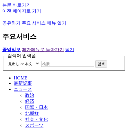
본문 바로가기
이전 페이지로 가기
공유하기
주요 서비스 메뉴 열기
주요서비스
중앙일보
메가메뉴로 돌아가기
닫기
검색어 입력폼
검색
HOME
最新記事
ニュース
政治
経済
国際・日本
北朝鮮
社会・文化
スポーツ