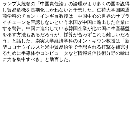
ランプ大統領の「中国責任論」の論理がより多くの国を説得
し貿易危機を長期化しかねないと予想した。仁荷大学国際通
商学科のチョン・インギョ教授は「中国中心の世界のサプラ
イチェーンを容認しないという米国が中国に進出した企業に
する警告。中国に進出している韓国企業が他の国に生産基盤
を移す方法もあるだろうが、採算が合わずこれも難しいだろ
う」と話した。崇実大学経済学科のオン・ギウン教授は「新
型コロナウイルスと米中貿易紛争で予想される打撃を補完す
るために半導体やコンピュータなど情報通信技術分野の輸出
に力を集中すべき」と助言した。