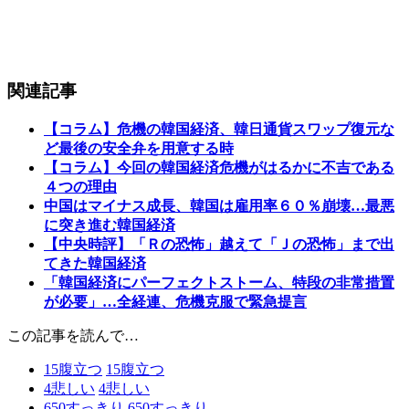
関連記事
【コラム】危機の韓国経済、韓日通貨スワップ復元な
ど最後の安全弁を用意する時
【コラム】今回の韓国経済危機がはるかに不吉である
４つの理由
中国はマイナス成長、韓国は雇用率６０％崩壊…最悪
に突き進む韓国経済
【中央時評】「Ｒの恐怖」越えて「Ｊの恐怖」まで出
てきた韓国経済
「韓国経済にパーフェクトストーム、特段の非常措置
が必要」…全経連、危機克服で緊急提言
この記事を読んで…
15
腹立つ
15
腹立つ
4
悲しい
4
悲しい
650
すっきり
650
すっきり