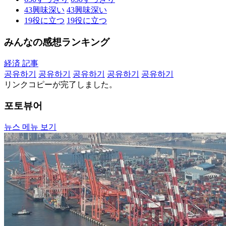
43
興味深い
43
興味深い
19
役に立つ
19
役に立つ
みんなの感想ランキング
経済 記事
공유하기
공유하기
공유하기
공유하기
공유하기
リンクコピーが完了しました。
포토뷰어
뉴스 메뉴 보기