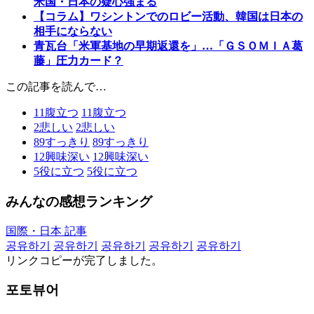
米国・日本の疑心強まる
【コラム】ワシントンでのロビー活動、韓国は日本の
相手にならない
青瓦台「米軍基地の早期返還を」…「ＧＳＯＭＩＡ葛
藤」圧力カード？
この記事を読んで…
11
腹立つ
11
腹立つ
2
悲しい
2
悲しい
89
すっきり
89
すっきり
12
興味深い
12
興味深い
5
役に立つ
5
役に立つ
みんなの感想ランキング
国際・日本 記事
공유하기
공유하기
공유하기
공유하기
공유하기
リンクコピーが完了しました。
포토뷰어