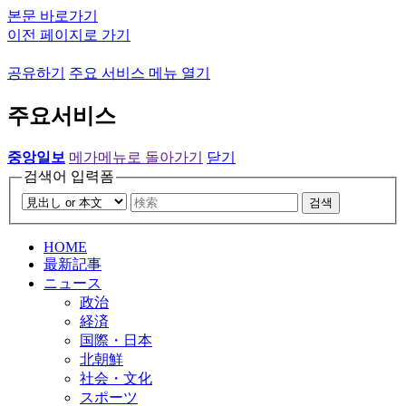
본문 바로가기
이전 페이지로 가기
공유하기
주요 서비스 메뉴 열기
주요서비스
중앙일보
메가메뉴로 돌아가기
닫기
검색어 입력폼
검색
HOME
最新記事
ニュース
政治
経済
国際・日本
北朝鮮
社会・文化
スポーツ