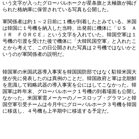
いう文字が入ったグローバルホークが星条旗と太極旗が掲げ
られた格納庫に保管されている写真も公開した。
軍関係者は約１～２日前に１機が到着したとみている。米国
は韓国に１号機を納入した当時、出発前に機体に「ＵＳ Ａ
ＩＲ ＦＯＲＣＥ」という文字を入れていた。韓国空軍は１
号機の引渡を受けた後で機体に「大韓民国空軍」と入れたこ
とから考えて、この日公開された写真は２号機ではないかと
いうのが軍関係者の説明だ。
韓国軍の米国武器導入事実を韓国国防部ではなく駐韓米国大
使が先に発表したのは異例のことだ。韓国政府と軍は北朝鮮
を意識して戦略武器の導入事実を公にはしてこなかった。韓
国軍は昨年末、グローバルホーク１号機の到着場面も公開し
なかった。米国軍需メーカーのノースロップ・グラマンと韓
国空軍引受チームは今月中にグローバルホーク３号機を韓国
に移送し、４号機も上半期中に移送する予定だ。