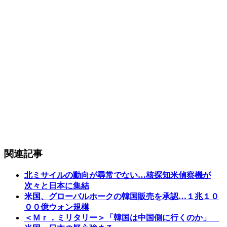
関連記事
北ミサイルの動向が尋常でない…核探知米偵察機が
次々と日本に集結
米国、グローバルホークの韓国販売を承認…１兆１０
００億ウォン規模
＜Ｍｒ．ミリタリー＞「韓国は中国側に行くのか」