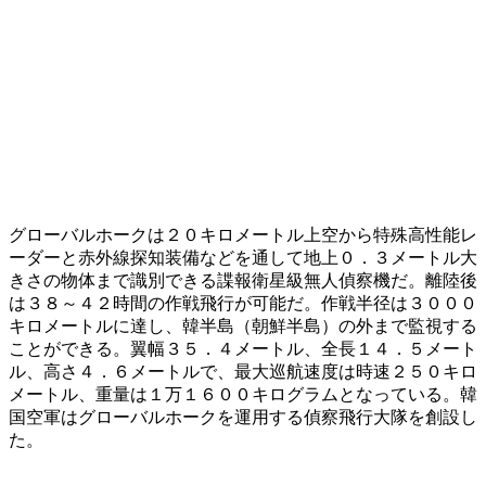
グローバルホークは２０キロメートル上空から特殊高性能レ
ーダーと赤外線探知装備などを通して地上０．３メートル大
きさの物体まで識別できる諜報衛星級無人偵察機だ。離陸後
は３８～４２時間の作戦飛行が可能だ。作戦半径は３０００
キロメートルに達し、韓半島（朝鮮半島）の外まで監視する
ことができる。翼幅３５．４メートル、全長１４．５メート
ル、高さ４．６メートルで、最大巡航速度は時速２５０キロ
メートル、重量は１万１６００キログラムとなっている。韓
国空軍はグローバルホークを運用する偵察飛行大隊を創設し
た。