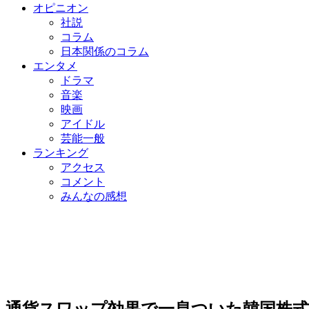
オピニオン
社説
コラム
日本関係のコラム
エンタメ
ドラマ
音楽
映画
アイドル
芸能一般
ランキング
アクセス
コメント
みんなの感想
通貨スワップ効果で一息ついた韓国株