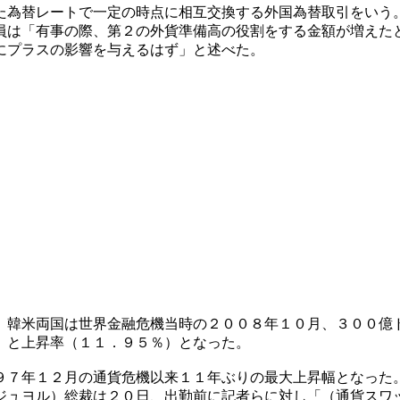
た為替レートで一定の時点に相互交換する外国為替取引をいう
員は「有事の際、第２の外貨準備高の役割をする金額が増えた
にプラスの影響を与えるはず」と述べた。
。韓米両国は世界金融危機当時の２００８年１０月、３００億
）と上昇率（１１．９５％）となった。
９７年１２月の通貨危機以来１１年ぶりの最大上昇幅となった
ジュヨル）総裁は２０日、出勤前に記者らに対し「（通貨スワ