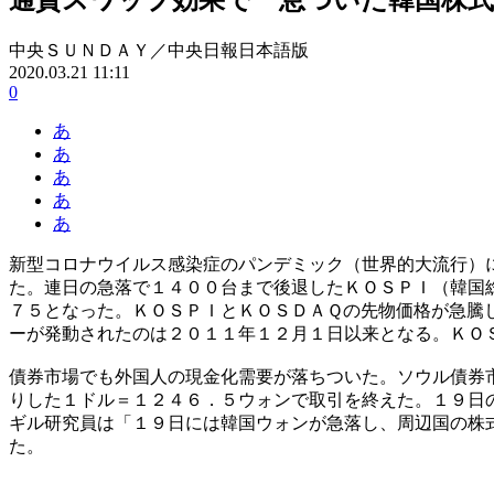
中央ＳＵＮＤＡＹ／中央日報日本語版
2020.03.21 11:11
0
あ
あ
あ
あ
あ
新型コロナウイルス感染症のパンデミック（世界的大流行）
た。連日の急落で１４００台まで後退したＫＯＳＰＩ（韓国
７５となった。ＫＯＳＰＩとＫＯＳＤＡＱの先物価格が急騰
ーが発動されたのは２０１１年１２月１日以来となる。ＫＯ
債券市場でも外国人の現金化需要が落ちついた。ソウル債券
りした１ドル＝１２４６．５ウォンで取引を終えた。１９日
ギル研究員は「１９日には韓国ウォンが急落し、周辺国の株
た。