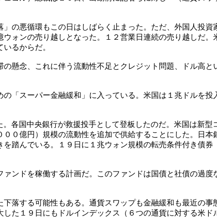
落」の悪循環もこの日はしばらく止まった。ただ、外国人投資
億ウォンの売り越しとなった。１２営業日連続の売り越しだ。
ているからだ。
滞の懸念、これに伴う流動性不足とクレジット問題、ドル高と
めの「スーパー金融緩和」に入っている。米国は１兆ドルを投
た。各国中央銀行が救援投手として登板したのだ。米国は新型
０００億円）規模の流動性を追加で供給することにした。日本
きを踏んでいる。１９日に１兆ウォン規模の転売条件付き債券
ファンドを稼働する計画だ。このファンドは国債と社債の過度
た下落する可能性もある。通貨スワップも金融緩和も最近の事
大した１９日にもドルインデックス（６つの通貨に対する米ド