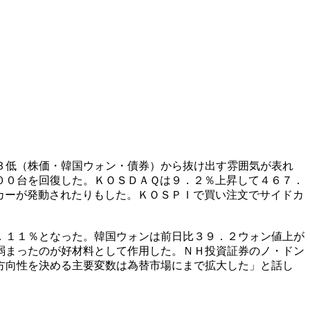
３低（株価・韓国ウォン・債券）から抜け出す雰囲気が表れ
００台を回復した。ＫＯＳＤＡＱは９．２％上昇して４６７．
カーが発動されたりもした。ＫＯＳＰＩで買い注文でサイドカ
．１１％となった。韓国ウォンは前日比３９．２ウォン値上が
弱まったのが好材料として作用した。ＮＨ投資証券のノ・ドン
方向性を決める主要変数は為替市場にまで拡大した」と話し