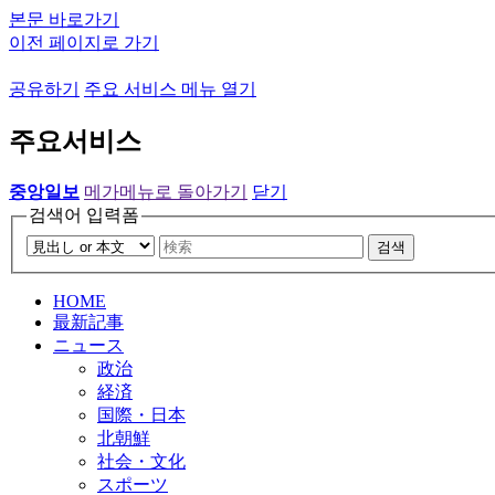
본문 바로가기
이전 페이지로 가기
공유하기
주요 서비스 메뉴 열기
주요서비스
중앙일보
메가메뉴로 돌아가기
닫기
검색어 입력폼
검색
HOME
最新記事
ニュース
政治
経済
国際・日本
北朝鮮
社会・文化
スポーツ