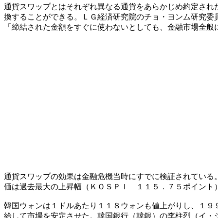
通貨スワップとはそれぞれ異なる通貨をあらかじめ約定され
換することができる。ＬＧ経済研究院のチョ・ヨンム研究委
「締結された金額をすぐに使わないとしても、金融市場全般
通貨スワップの効果は金融危機当時にすでに検証されている
価は過去最大の上昇幅（ＫＯＳＰＩ １１５．７５ポイント
韓国ウォンは１ドルあたり１１８ウォンも値上がりし、１９
給して市場を安定させた。韓国銀行（韓銀）の李柱烈（イ・