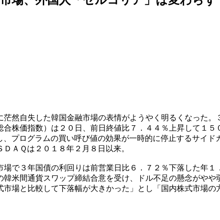
に茫然自失した韓国金融市場の表情がようやく明るくなった。
総合株価指数）は２０日、前日終値比７．４４％上昇して１５
し、プログラムの買い呼び値の効果が一時的に停止するサイド
ＳＤＡＱは２０１８年２月８日以来。
市場で３年国債の利回りは前営業日比６．７２％下落した年１
の韓米間通貨スワップ締結合意を受け、ドル不足の懸念がやや
式市場と比較して下落幅が大きかった」とし「国内株式市場の