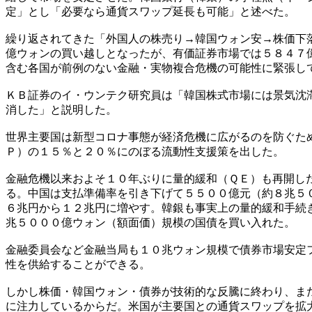
定」とし「必要なら通貨スワップ延長も可能」と述べた。
繰り返されてきた「外国人の株売り→韓国ウォン安→株価下
億ウォンの買い越しとなったが、有価証券市場では５８４７
含む各国が前例のない金融・実物複合危機の可能性に緊張し
ＫＢ証券のイ・ウンテク研究員は「韓国株式市場には景気沈
消した」と説明した。
世界主要国は新型コロナ事態が経済危機に広がるのを防ぐた
Ｐ）の１５％と２０％にのぼる流動性支援策を出した。
金融危機以来およそ１０年ぶりに量的緩和（ＱＥ）も再開し
る。中国は支払準備率を引き下げて５５００億元（約８兆５
６兆円から１２兆円に増やす。韓銀も事実上の量的緩和手続
兆５０００億ウォン（額面価）規模の国債を買い入れた。
金融委員会など金融当局も１０兆ウォン規模で債券市場安定
性を供給することができる。
しかし株価・韓国ウォン・債券が技術的な反騰に終わり、ま
に注力しているからだ。米国が主要国との通貨スワップを拡