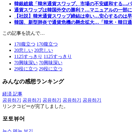
韓銀総裁「韓米通貨スワップ、市場の不安緩和する…パ
通貨スワップは韓国外交の勝利？…マニュアルの一部
【社説】韓米通貨スワップ締結は幸い…安心するのは早
韓国、新型肺炎で通貨危機の懸念拡大…「韓米・韓日通
この記事を読んで…
170
腹立つ
170
腹立つ
20
悲しい
20
悲しい
1125
すっきり
1125
すっきり
70
興味深い
70
興味深い
29
役に立つ
29
役に立つ
みんなの感想ランキング
経済 記事
공유하기
공유하기
공유하기
공유하기
공유하기
リンクコピーが完了しました。
포토뷰어
뉴스 메뉴 보기