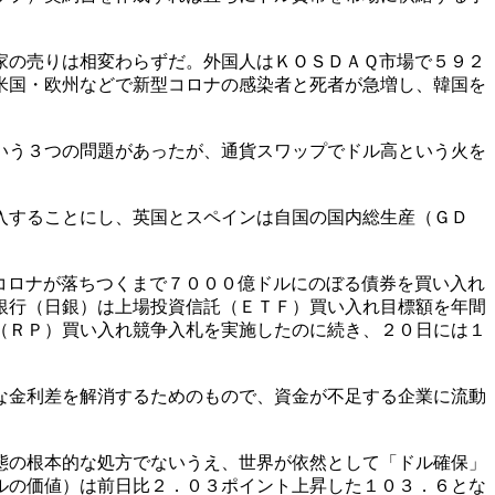
家の売りは相変わらずだ。外国人はＫＯＳＤＡＱ市場で５９２
米国・欧州などで新型コロナの感染者と死者が急増し、韓国を
いう３つの問題があったが、通貨スワップでドル高という火を
入することにし、英国とスペインは自国の国内総生産（ＧＤ
コロナが落ちつくまで７０００億ドルにのぼる債券を買い入れ
銀行（日銀）は上場投資信託（ＥＴＦ）買い入れ目標額を年間
（ＲＰ）買い入れ競争入札を実施したのに続き、２０日には１
な金利差を解消するためのもので、資金が不足する企業に流動
態の根本的な処方でないうえ、世界が依然として「ドル確保」
ルの価値）は前日比２．０３ポイント上昇した１０３．６とな