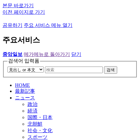
본문 바로가기
이전 페이지로 가기
공유하기
주요 서비스 메뉴 열기
주요서비스
중앙일보
메가메뉴로 돌아가기
닫기
검색어 입력폼
검색
HOME
最新記事
ニュース
政治
経済
国際・日本
北朝鮮
社会・文化
スポーツ