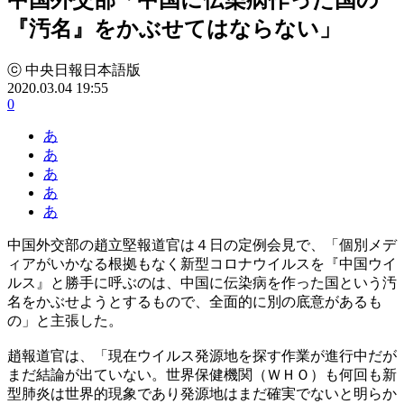
『汚名』をかぶせてはならない」
ⓒ 中央日報日本語版
2020.03.04 19:55
0
あ
あ
あ
あ
あ
中国外交部の趙立堅報道官は４日の定例会見で、「個別メデ
ィアがいかなる根拠もなく新型コロナウイルスを『中国ウイ
ルス』と勝手に呼ぶのは、中国に伝染病を作った国という汚
名をかぶせようとするもので、全面的に別の底意があるも
の」と主張した。
趙報道官は、「現在ウイルス発源地を探す作業が進行中だが
まだ結論が出ていない。世界保健機関（ＷＨＯ）も何回も新
型肺炎は世界的現象であり発源地はまだ確実でないと明らか