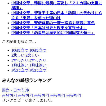
中国外交部、韓国に最初に言及し「２１カ国の支援に
感謝」
中国外交部、習近平主席の日本「訪問」の代わりにＧ
２０「出席」を使った理由は
中国外交部、安倍首相の一帯一路協力発言に喜色
中国外交部「日本は歴史と現実を直視せよ」
中国外交部「釣魚島は歴史的に中国固有の領土」
この記事を読んで…
106
腹立つ
106
腹立つ
2
悲しい
2
悲しい
3
すっきり
3
すっきり
1
興味深い
1
興味深い
2
役に立つ
2
役に立つ
みんなの感想ランキング
国際・日本 記事
공유하기
공유하기
공유하기
공유하기
공유하기
リンクコピーが完了しました。