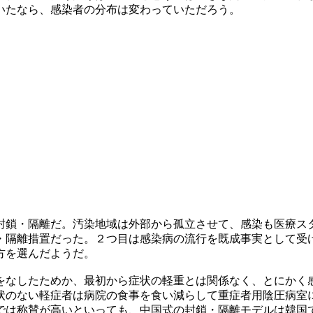
いたなら、感染者の分布は変わっていただろう。
封鎖・隔離だ。汚染地域は外部から孤立させて、感染も医療ス
・隔離措置だった。２つ目は感染病の流行を既成事実として受
方を選んだようだ。
をなしたためか、最初から症状の軽重とは関係なく、とにかく
状のない軽症者は病院の食事を食い減らして重症者用陰圧病室
では称賛が高いといっても、中国式の封鎖・隔離モデルは韓国