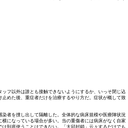
タッフ以外は誰とも接触できないようにするか、いっそ閉じ込
け止めた後、重症者だけを治療するやり方だ。症状が概して致
感染者を捜し出して隔離した。全体的な病床規模や医療陣状況
に横になっている場合が多い。当の重傷者には病床がなく自家
では到底使うことはできない。「大邱封鎖」云々するだけでも