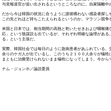
与党報道官が追い出されるというところなのに。自家隔離中
だから今は韓国の状況に合うように誰彼構わない感染者探し
この先どれほど持ちこたえられるというのか。マラソン競争
米国と日本では、相当期間の高熱と乾いたせきおよび咽喉痛
応」という陰謀説も出ているが、それぞれ明確な論理がある
る」という主張だ。
実際、韓国社会では毎日のように急病患者があふれている。
余りのケガ人が出ているし、このうち２１００人余りが犠牲
まともに治療受けられないまま犠牲になってしまう。今から
ナム・ジョンホ／論説委員