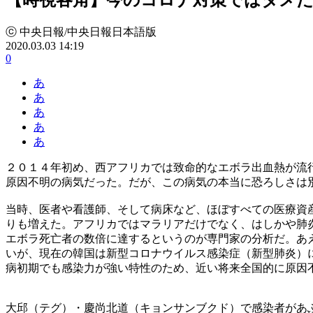
ⓒ 中央日報/中央日報日本語版
2020.03.03 14:19
0
あ
あ
あ
あ
あ
２０１４年初め、西アフリカでは致命的なエボラ出血熱が流
原因不明の病気だった。だが、この病気の本当に恐ろしさは
当時、医者や看護師、そして病床など、ほぼすべての医療資
りも増えた。アフリカではマラリアだけでなく、はしかや肺
エボラ死亡者の数倍に達するというのが専門家の分析だ。あ
いが、現在の韓国は新型コロナウイルス感染症（新型肺炎）
病初期でも感染力が強い特性のため、近い将来全国的に原因
大邱（テグ）・慶尚北道（キョンサンブクド）で感染者があ