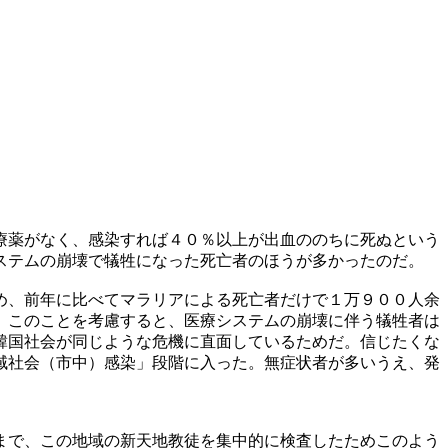
療薬がなく、感染すれば４０％以上が出血ののちに死ぬという
ステムの崩壊で犠牲になった死亡者のほうが多かったのだ。
め、前年に比べてマラリアによる死亡者だけで１万９００人余
。このことを考慮すると、医療システムの崩壊に伴う犠牲者は
韓国社会が同じような危機に直面しているためだ。信じたくな
域社会（市中）感染」段階に入った。無症状者が多いうえ、発
まで、この地域の新天地教徒を集中的に検査したためこのよう