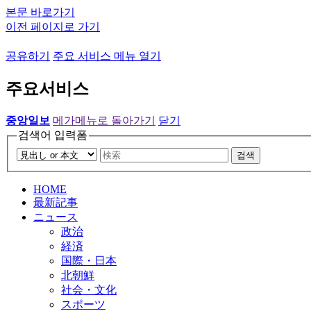
본문 바로가기
이전 페이지로 가기
공유하기
주요 서비스 메뉴 열기
주요서비스
중앙일보
메가메뉴로 돌아가기
닫기
검색어 입력폼
검색
HOME
最新記事
ニュース
政治
経済
国際・日本
北朝鮮
社会・文化
スポーツ