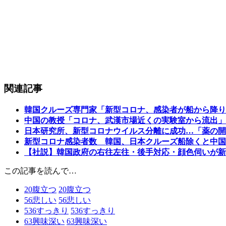
関連記事
韓国クルーズ専門家「新型コロナ、感染者が船から降り
中国の教授「コロナ、武漢市場近くの実験室から流出」
日本研究所、新型コロナウイルス分離に成功…「薬の開
新型コロナ感染者数 韓国、日本クルーズ船除くと中国
【社説】韓国政府の右往左往・後手対応・顔色伺いが新
この記事を読んで…
20
腹立つ
20
腹立つ
56
悲しい
56
悲しい
536
すっきり
536
すっきり
63
興味深い
63
興味深い