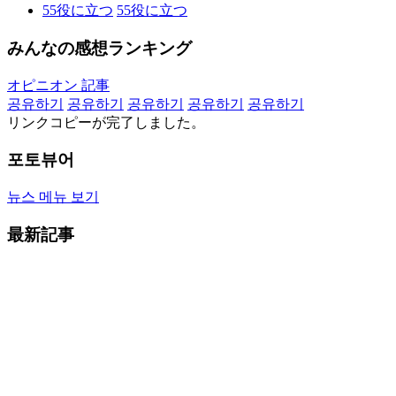
55
役に立つ
55
役に立つ
みんなの感想ランキング
オピニオン 記事
공유하기
공유하기
공유하기
공유하기
공유하기
リンクコピーが完了しました。
포토뷰어
뉴스 메뉴 보기
最新記事