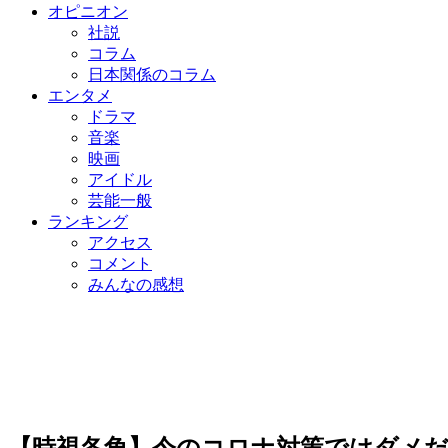
オピニオン
社説
コラム
日本関係のコラム
エンタメ
ドラマ
音楽
映画
アイドル
芸能一般
ランキング
アクセス
コメント
みんなの感想
【時視各角】今のコロナ対策ではダメだ