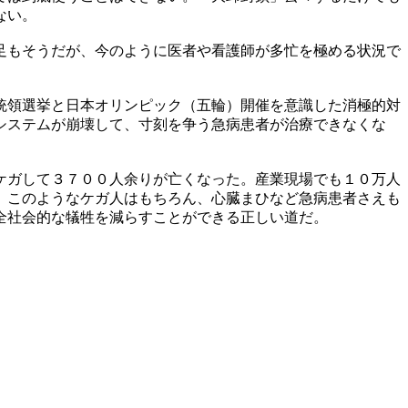
ない。
足もそうだが、今のように医者や看護師が多忙を極める状況で
統領選挙と日本オリンピック（五輪）開催を意識した消極的対
システムが崩壊して、寸刻を争う急病患者が治療できなくな
ケガして３７００人余りが亡くなった。産業現場でも１０万人
、このようなケガ人はもちろん、心臓まひなど急病患者さえも
全社会的な犠牲を減らすことができる正しい道だ。