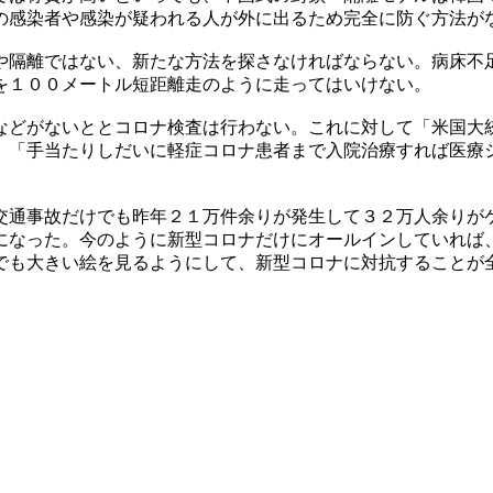
の感染者や感染が疑われる人が外に出るため完全に防ぐ方法が
や隔離ではない、新たな方法を探さなければならない。病床不
を１００メートル短距離走のように走ってはいけない。
などがないととコロナ検査は行わない。これに対して「米国大
。「手当たりしだいに軽症コロナ患者まで入院治療すれば医療
交通事故だけでも昨年２１万件余りが発生して３２万人余りが
になった。今のように新型コロナだけにオールインしていれば
でも大きい絵を見るようにして、新型コロナに対抗することが