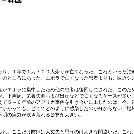
行り、１年で１万７００人余りが亡くなった。これといった治
別のところにあった。エボラで亡くなった患者よりも、医療シ
産がエボラに集中したため他の患者は後回しにされた。このた
炎、下痢病、栄養失調および出産などで亡くなるケースが多い
えて５～６年前のアフリカ事例を引き合いに出したのは、今、
にかかっても、どこでどのように感染したのか分からない「地
不明の病気が吹き荒れる公算が大きい。
ふれ、ここだけ防げば大丈夫と思うのは大きな間違いだ。これ