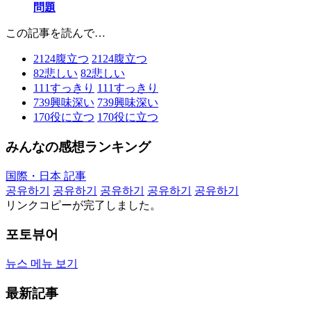
問題
この記事を読んで…
2124
腹立つ
2124
腹立つ
82
悲しい
82
悲しい
111
すっきり
111
すっきり
739
興味深い
739
興味深い
170
役に立つ
170
役に立つ
みんなの感想ランキング
国際・日本 記事
공유하기
공유하기
공유하기
공유하기
공유하기
リンクコピーが完了しました。
포토뷰어
뉴스 메뉴 보기
最新記事