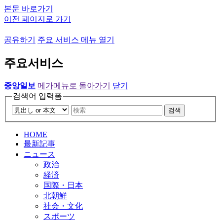
본문 바로가기
이전 페이지로 가기
공유하기
주요 서비스 메뉴 열기
주요서비스
중앙일보
메가메뉴로 돌아가기
닫기
검색어 입력폼
검색
HOME
最新記事
ニュース
政治
経済
国際・日本
北朝鮮
社会・文化
スポーツ