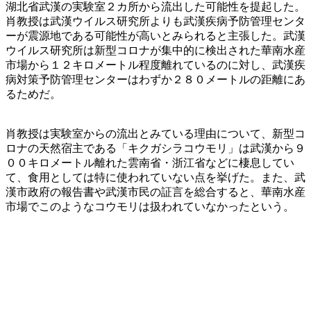
湖北省武漢の実験室２カ所から流出した可能性を提起した。
肖教授は武漢ウイルス研究所よりも武漢疾病予防管理センタ
ーが震源地である可能性が高いとみられると主張した。武漢
ウイルス研究所は新型コロナが集中的に検出された華南水産
市場から１２キロメートル程度離れているのに対し、武漢疾
病対策予防管理センターはわずか２８０メートルの距離にあ
るためだ。
肖教授は実験室からの流出とみている理由について、新型コ
ロナの天然宿主である「キクガシラコウモリ」は武漢から９
００キロメートル離れた雲南省・浙江省などに棲息してい
て、食用としては特に使われていない点を挙げた。また、武
漢市政府の報告書や武漢市民の証言を総合すると、華南水産
市場でこのようなコウモリは扱われていなかったという。