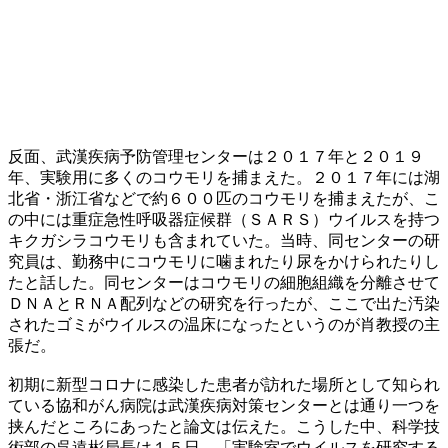
反面、武漢疾病予防管理センターは２０１７年と２０１９
年、実験用に多くのコウモリを捕まえた。２０１７年には湖
北省・浙江省などで約６００匹のコウモリを捕まえたが、こ
の中には重症急性呼吸器症候群（ＳＡＲＳ）ウイルスを持つ
キクガシラコウモリも含まれていた。当時、同センターの研
究員は、勤務中にコウモリに噛まれたり尿をかけられたりし
たと話した。同センターはコウモリの細胞組織を分離させて
ＤＮＡとＲＮＡ配列などの研究を行ったが、ここで出た汚染
されたゴミがウイルスの温床になったというのが肖教授の主
張だ。
初期に新型コロナに感染した患者が訪れた場所として知られ
ている協和がん病院は武漢疾病対策センターとは通り一つを
挟んだところにあったと論文は伝えた。こうした中、科学技
術部の呉遠彬局長は１５日、「実験室でウイルスを研究する