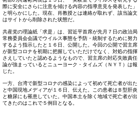
際に安全にさらに注意を傾ける内容の指導意見を発表した」
と明らかにした。現在、肖教授とは連絡が取れず、該当論文
はサイトから削除された状態だ。
共産党の理論紙「求是」は、習近平首席が先月７日の政治局
常務委員会会議でウイルス事態を予防・統制するために努力
するよう指示したと１６日、公開した。今回の公開で習主席
が新型コロナを初期に把握していただけでなく、対処の指揮
さえしていたと認めるようなもので、習主席の対応失敗責任
論が強まっているとニューヨーク・タイムズ（ＮＹＴ）は報
じた。
一方、台湾で新型コロナの感染によって初めて死亡者が出た
と中国現地メディアが１６日、伝えた。この患者はＢ型肝炎
と糖尿にも罹患していた。中国本土を除く地域で死亡者が出
てきたのはこれで５例目となる。