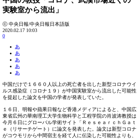
実験室から流出」
ⓒ 中央日報/中央日報日本語版
2020.02.17 10:03
0
あ
あ
あ
あ
あ
中国だけで１６６０人以上の死亡者を出した新型コロナウイ
ルス感染症（コロナ１９）が中国実験室から流出した可能性
を提起した論文を中国の学者が発表していた。
１６日、明報や蘋果日報など香港メディアによると、中国広
東省広州の華南理工大学生物科学と工程学院の肖波涛教授は
今月６日にグローバル学術サイト「ＲｅｓｅａｒｃｈＧａｔ
ｅ（リサーチゲート）に論文を発表した。論文は新型コロナ
がコウモリから中間宿主を経て人に伝染した可能性よりも、