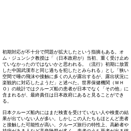
初期対応が不十分で問題が拡大したという指摘もある。オ
ム・ジュンシク教授は「（日本政府が）当初、重く受け止め
ていなかったのではないかと思われる。（流行）初期に放置
した中国武漢市と同じ過ちを犯したとみられる」とし「狭い
空間で唾の飛沫や接触に多くの人が露出するが、露出状況に
楽観的に対応したようだ」と述べた。世界保健機関（ＷＨ
Ｏ）の統計ではクルーズ船の患者が日本でなく「その他」に
含まれるが、最終責任は日本政府にあると見ることができ
る。
日本クルーズ船内にはまだ検査を受けていない人や検査の結
果が出ていない人が多い。しかしこの人たちもほとんど患者
と接触した可能性が高い。クルーズ旅行の特性上、高齢者や
持病がある人など高危険群が多く、患者のうち死者が出る確