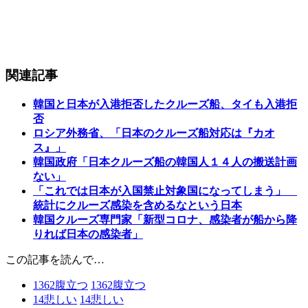
関連記事
韓国と日本が入港拒否したクルーズ船、タイも入港拒
否
ロシア外務省、「日本のクルーズ船対応は『カオ
ス』」
韓国政府「日本クルーズ船の韓国人１４人の搬送計画
ない」
「これでは日本が入国禁止対象国になってしまう」
統計にクルーズ感染を含めるなという日本
韓国クルーズ専門家「新型コロナ、感染者が船から降
りれば日本の感染者」
この記事を読んで…
1362
腹立つ
1362
腹立つ
14
悲しい
14
悲しい