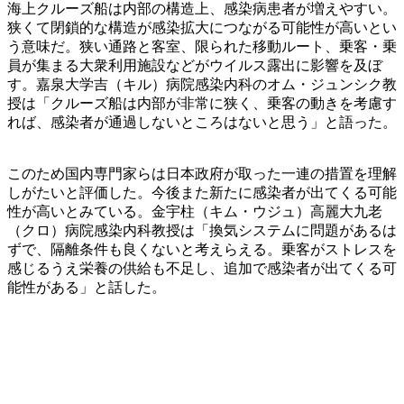
海上クルーズ船は内部の構造上、感染病患者が増えやすい。
狭くて閉鎖的な構造が感染拡大につながる可能性が高いとい
う意味だ。狭い通路と客室、限られた移動ルート、乗客・乗
員が集まる大衆利用施設などがウイルス露出に影響を及ぼ
す。嘉泉大学吉（キル）病院感染内科のオム・ジュンシク教
授は「クルーズ船は内部が非常に狭く、乗客の動きを考慮す
れば、感染者が通過しないところはないと思う」と語った。
このため国内専門家らは日本政府が取った一連の措置を理解
しがたいと評価した。今後また新たに感染者が出てくる可能
性が高いとみている。金宇柱（キム・ウジュ）高麗大九老
（クロ）病院感染内科教授は「換気システムに問題があるは
ずで、隔離条件も良くないと考えらえる。乗客がストレスを
感じるうえ栄養の供給も不足し、追加で感染者が出てくる可
能性がある」と話した。