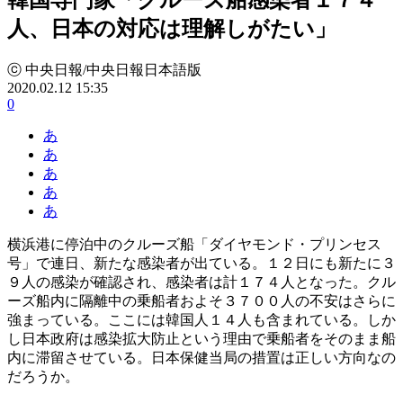
人、日本の対応は理解しがたい」
ⓒ 中央日報/中央日報日本語版
2020.02.12 15:35
0
あ
あ
あ
あ
あ
横浜港に停泊中のクルーズ船「ダイヤモンド・プリンセス
号」で連日、新たな感染者が出ている。１２日にも新たに３
９人の感染が確認され、感染者は計１７４人となった。クル
ーズ船内に隔離中の乗船者およそ３７００人の不安はさらに
強まっている。ここには韓国人１４人も含まれている。しか
し日本政府は感染拡大防止という理由で乗船者をそのまま船
内に滞留させている。日本保健当局の措置は正しい方向なの
だろうか。