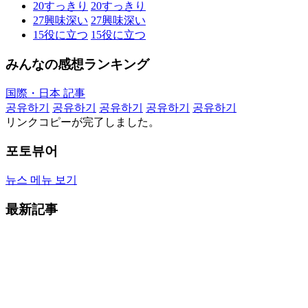
20
すっきり
20
すっきり
27
興味深い
27
興味深い
15
役に立つ
15
役に立つ
みんなの感想ランキング
国際・日本 記事
공유하기
공유하기
공유하기
공유하기
공유하기
リンクコピーが完了しました。
포토뷰어
뉴스 메뉴 보기
最新記事