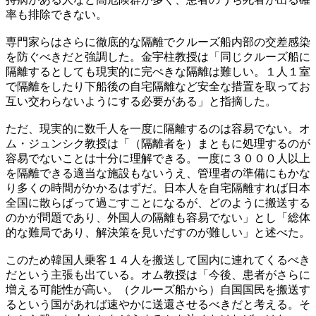
率も排除できない。
専門家らはさらに徹底的な隔離でクルーズ船内部の交差感染
を防ぐべきだと強調した。金宇柱教授は「同じクルーズ船に
隔離するとしても現実的に完ぺきな隔離は難しい。１人１室
で隔離をしたり下船後の自宅隔離など安全な措置を取ってお
互い交わらないようにする必要がある」と指摘した。
ただ、現実的に数千人を一度に隔離するのは容易でない。オ
ム・ジュンシク教授は「（隔離者を）まともに処理するのが
容易でないことは十分に理解できる。一度に３０００人以上
を隔離できる適当な施設もないうえ、管理者の準備にもかな
り多くの時間がかかるはずだ。日本人を自宅隔離すれば日本
全国に散らばって過ごすことになるが、どのように搬送する
のかが問題であり、外国人の隔離も容易でない」とし「総体
的な難局であり、解決策を見いだすのが難しい」と述べた。
このため韓国人乗客１４人を搬送して国内に連れてくるべき
だという主張も出ている。オム教授は「今後、患者がさらに
増える可能性が高い。（クルーズ船から）自国国民を搬送す
るという国があれば速やかに送還させるべきだと考える。そ