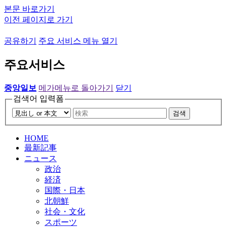
본문 바로가기
이전 페이지로 가기
공유하기
주요 서비스 메뉴 열기
주요서비스
중앙일보
메가메뉴로 돌아가기
닫기
검색어 입력폼
검색
HOME
最新記事
ニュース
政治
経済
国際・日本
北朝鮮
社会・文化
スポーツ