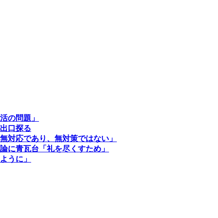
活の問題」
出口探る
無対応であり、無対策ではない」
論に青瓦台「礼を尽くすため」
ように」