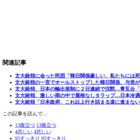
関連記事
文大統領に会った民団「韓日関係厳しい、私たちには死
文大統領の一言でオールストップした韓日関係、与党が
文大統領、日本の輸出規制に２日連続で沈黙…青瓦台「
文大統領、激しい雨の中で屋根なしタラップ…日本冷遇
文大統領「日本政府、これ以上行き詰まる道に進まない
この記事を読んで…
13
腹立つ
13
腹立つ
4
悲しい
4
悲しい
95
すっきり
95
すっきり