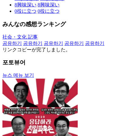
8
興味深い
8
興味深い
0
役に立つ
0
役に立つ
みんなの感想ランキング
社会・文化 記事
공유하기
공유하기
공유하기
공유하기
공유하기
リンクコピーが完了しました。
포토뷰어
뉴스 메뉴 보기