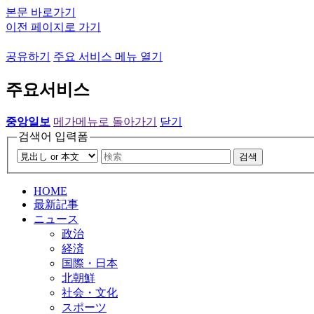
본문 바로가기
이전 페이지로 가기
공유하기
주요 서비스 메뉴 열기
주요서비스
중앙일보
메가메뉴로 돌아가기
닫기
검색어 입력폼
검색
HOME
最新記事
ニュース
政治
経済
国際・日本
北朝鮮
社会・文化
スポーツ