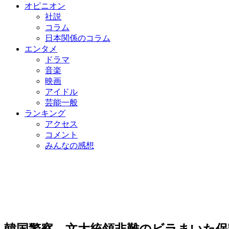
オピニオン
社説
コラム
日本関係のコラム
エンタメ
ドラマ
音楽
映画
アイドル
芸能一般
ランキング
アクセス
コメント
みんなの感想
韓国警察、文大統領非難のビラまいた保