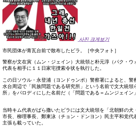
사진 크게보기
市民団体が青瓦台前で散布したビラ。［中央フォト］
警察が文在寅（ムン・ジェイン）大統領と朴元淳（パク・ウ
代表を相手に１１日家宅捜索令状を執行した。
この日ソウル・永登浦（ヨンドゥンポ）警察署によると、警
水台周辺で「民族問題である研究所」という名前で文大統領
所」をパロディにした名前だ（「問題である＝ムンジェイン
当時キム代表がばら撒いたビラには文大統領を「北朝鮮の犬
市長、柳理事長、鄭東泳（チョン・ドンヨン）民主平和党代
主張も載っていた。