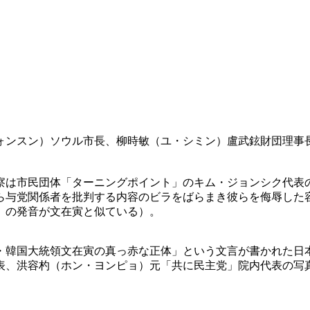
ォンスン）ソウル市長、柳時敏（ユ・シミン）盧武鉉財団理事
察は市民団体「ターニングポイント」のキム・ジョンシク代表
ら与党関係者を批判する内容のビラをばらまき彼らを侮辱した
」の発音が文在寅と似ている）。
・韓国大統領文在寅の真っ赤な正体」という文言が書かれた日
表、洪容杓（ホン・ヨンピョ）元「共に民主党」院内代表の写