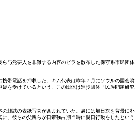
長ら与党要人を非難する内容のビラを散布した保守系市民団体
の携帯電話を押収した。キム代表は昨年７月にソウルの国会噴
容疑を受けているという。この団体は進歩団体「民族問題研究
本の雑誌の表紙写真が含まれていた。裏には旭日旗を背景に朴
真に、彼らの父親らが日帝強占期当時に親日行動をしたという