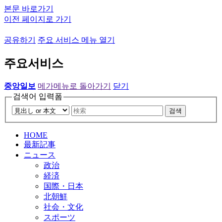
본문 바로가기
이전 페이지로 가기
공유하기
주요 서비스 메뉴 열기
주요서비스
중앙일보
메가메뉴로 돌아가기
닫기
검색어 입력폼
검색
HOME
最新記事
ニュース
政治
経済
国際・日本
北朝鮮
社会・文化
スポーツ