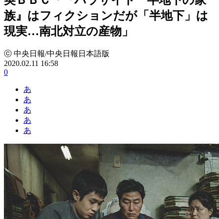
族』はフィクションだが「半地下」は
現実…南北対立の産物」
ⓒ 中央日報/中央日報日本語版
2020.02.11 16:58
0
あ
あ
あ
あ
あ