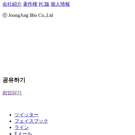
会社紹介
著作権
PC版
個人情報
ⓒ JoongAng Ilbo Co.,Ltd
공유하기
팝업닫기
ツイッター
フェイスブック
ライン
Eメール