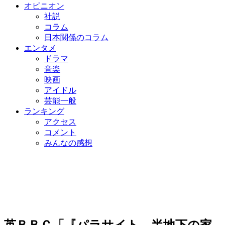
オピニオン
社説
コラム
日本関係のコラム
エンタメ
ドラマ
音楽
映画
アイドル
芸能一般
ランキング
アクセス
コメント
みんなの感想
英ＢＢＣ「『パラサイト 半地下の家