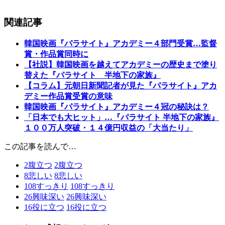
関連記事
韓国映画『パラサイト』アカデミー４部門受賞…監督
賞・作品賞同時に
【社説】韓国映画を越えてアカデミーの歴史まで塗り
替えた『パラサイト 半地下の家族』
【コラム】元朝日新聞記者が見た『パラサイト』アカ
デミー作品賞受賞の意味
韓国映画『パラサイト』アカデミー４冠の秘訣は？
「日本でも大ヒット」…『パラサイト 半地下の家族』
１００万人突破・１４億円収益の「大当たり」
この記事を読んで…
2
腹立つ
2
腹立つ
8
悲しい
8
悲しい
108
すっきり
108
すっきり
26
興味深い
26
興味深い
16
役に立つ
16
役に立つ