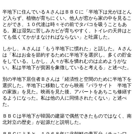
半地下に住んでいるＡさんはＢＢＣに「半地下は光がほとん
ど入らず、植物が育ちにくい。他人が窓から家の中を見るこ
とができ、１０代達は時々その前でタバコを吸うこともあ
る。夏は湿気に苦しみカビが育ちやすく、トイレの天井はと
ても低くてかがまなければならない」と吐露した。
しかし、Ａさんは「もう半地下に慣れた」と話した。Ａさん
は「私はお金を節約するために半地下を選択し、多くの貯金
をしている。しかし、人々が私を憐れむのは止めようがな
い。私は半地下が貧困を象徴していると考える」と述べた。
別の半地下居住者Ｂさんは「経済性と空間のために半地下を
選択した。半地下に移動してから映画『パラサイト 半地下
の家族』を見た。映画を見た後、アパートをあちこち修繕す
るようになった。私は他の人に同情されたくない」と述べ
た。
ＢＢＣは半地下が韓国の建築で偶然できたものではなく、南
北対立の歴史」が起源だと説明した。
ＢＢＣによると、１９６８年に北朝鮮の青瓦台（チョンワ