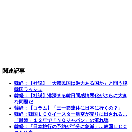
関連記事
韓経：【社説】「大韓民国は魅力ある国か」と問う脱
韓国ラッシュ
韓経：【社説】溝深まる韓日間感情悪化がさらに大き
な問題だ
韓経：【コラム】「三一節連休に日本に行くの？」
韓経：韓国ＬＣＣイースター航空が売りに出される…
「離陸」１２年で「ＮＯジャパン」の流れ弾
韓経：「日本旅行の予約が半分に急減」…韓国ＬＣＣ