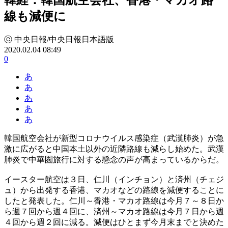
線も減便に
ⓒ 中央日報/中央日報日本語版
2020.02.04 08:49
0
あ
あ
あ
あ
あ
韓国航空会社が新型コロナウイルス感染症（武漢肺炎）が急
激に広がると中国本土以外の近隣路線も減らし始めた。武漢
肺炎で中華圏旅行に対する懸念の声が高まっているからだ。
イースター航空は３日、仁川（インチョン）と済州（チェジ
ュ）から出発する香港、マカオなどの路線を減便することに
したと発表した。仁川～香港・マカオ路線は今月７～８日か
ら週７回から週４回に、済州～マカオ路線は今月７日から週
４回から週２回に減る。減便はひとまず今月末までと決めた