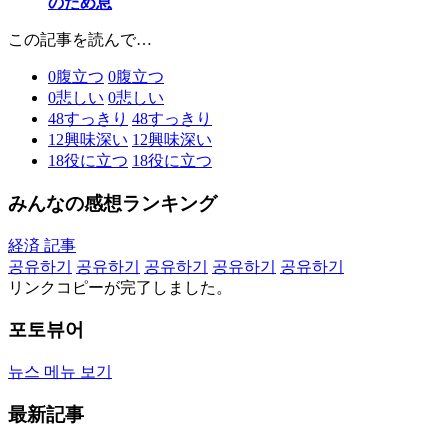
のため息
この記事を読んで…
0
腹立つ
0
腹立つ
0
悲しい
0
悲しい
48
すっきり
48
すっきり
12
興味深い
12
興味深い
18
役に立つ
18
役に立つ
みんなの感想ランキング
経済 記事
공유하기
공유하기
공유하기
공유하기
공유하기
リンクコピーが完了しました。
포토뷰어
뉴스 메뉴 보기
最新記事