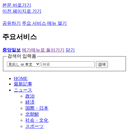
본문 바로가기
이전 페이지로 가기
공유하기
주요 서비스 메뉴 열기
주요서비스
중앙일보
메가메뉴로 돌아가기
닫기
검색어 입력폼
검색
HOME
最新記事
ニュース
政治
経済
国際・日本
北朝鮮
社会・文化
スポーツ