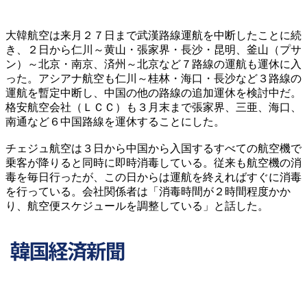
大韓航空は来月２７日まで武漢路線運航を中断したことに続
き、２日から仁川～黄山・張家界・長沙・昆明、釜山（プサ
ン）～北京・南京、済州～北京など７路線の運航も運休に入
った。アシアナ航空も仁川～桂林・海口・長沙など３路線の
運航を暫定中断し、中国の他の路線の追加運休を検討中だ。
格安航空会社（ＬＣＣ）も３月末まで張家界、三亜、海口、
南通など６中国路線を運休することにした。
チェジュ航空は３日から中国から入国するすべての航空機で
乗客が降りると同時に即時消毒している。従来も航空機の消
毒を毎日行ったが、この日からは運航を終えればすぐに消毒
を行っている。会社関係者は「消毒時間が２時間程度かか
り、航空便スケジュールを調整している」と話した。