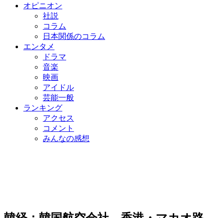
オピニオン
社説
コラム
日本関係のコラム
エンタメ
ドラマ
音楽
映画
アイドル
芸能一般
ランキング
アクセス
コメント
みんなの感想
韓経：韓国航空会社、香港・マカオ路