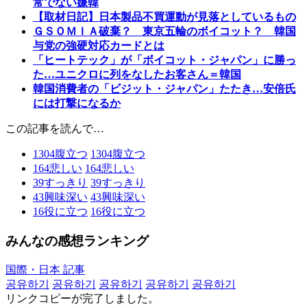
常でない嫌韓
【取材日記】日本製品不買運動が見落としているもの
ＧＳＯＭＩＡ破棄？ 東京五輪のボイコット？ 韓国
与党の強硬対応カードとは
「ヒートテック」が「ボイコット・ジャパン」に勝っ
た…ユニクロに列をなしたお客さん＝韓国
韓国消費者の「ビジット・ジャパン」たたき…安倍氏
には打撃になるか
この記事を読んで…
1304
腹立つ
1304
腹立つ
164
悲しい
164
悲しい
39
すっきり
39
すっきり
43
興味深い
43
興味深い
16
役に立つ
16
役に立つ
みんなの感想ランキング
国際・日本 記事
공유하기
공유하기
공유하기
공유하기
공유하기
リンクコピーが完了しました。