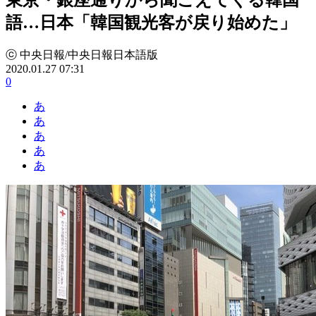
語…日本「韓国観光客が戻り始めた」
ⓒ 中央日報/中央日報日本語版
2020.01.27 07:31
0
あ
あ
あ
あ
あ