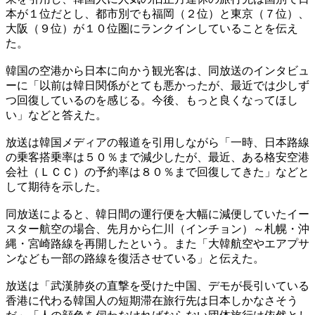
本が１位だとし、都市別でも福岡（２位）と東京（７位）、
大阪（９位）が１０位圏にランクインしていることを伝え
た。
韓国の空港から日本に向かう観光客は、同放送のインタビュ
ーに「以前は韓日関係がとても悪かったが、最近では少しず
つ回復しているのを感じる。今後、もっと良くなってほし
い」などと答えた。
放送は韓国メディアの報道を引用しながら「一時、日本路線
の乗客搭乗率は５０％まで減少したが、最近、ある格安空港
会社（ＬＣＣ）の予約率は８０％まで回復してきた」などと
して期待を示した。
同放送によると、韓日間の運行便を大幅に減便していたイー
スター航空の場合、先月から仁川（インチョン）～札幌・沖
縄・宮崎路線を再開したという。また「大韓航空やエアプサ
ンなども一部の路線を復活させている」と伝えた。
放送は「武漢肺炎の直撃を受けた中国、デモが長引いている
香港に代わる韓国人の短期滞在旅行先は日本しかなさそう