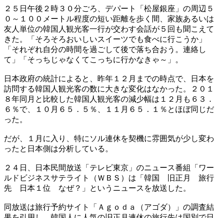
２５日午後２時３０分ごろ、デパート「松屋銀座」の周辺５
０～１００メートル程度の短い距離を歩く間、家族あるいは
友人単位の韓国人観光客一行が交わす会話が５回も聞こえて
きた。「そろそろおいしいスイーツでも食べに行こうか」
「それぞれ自分の時間を過ごして後で落ち合おう。連絡し
て」「そっちじゃなくてこっちに行かなきゃ～」。
日本政府の統計によると、昨年１２月までの時点で、日本を
訪問する韓国人観光客の数に大きな変化はなかった。２０１
８年同月と比較した韓国人観光客の減少幅は１２月も６３．
６％で、１０月６５．５％、１１月６５．１％とほぼ同じだ
った。
だが、１月に入り、特にソル連休を契機に雰囲気が少し変わ
ったと日本側は分析している。
２４日、日本民間放送「テレビ東京」のニュース番組「ワー
ルドビジネスサテライト（ＷＢＳ）は「韓国 旧正月 旅行
先 日本１位 なぜ？」というニュースを放送した。
同放送は旅行予約サイト「Ａｇｏｄａ（アゴダ）」の調査結
果を引用し、韓国人に人気の旧正月連休の旅行先は国別で日