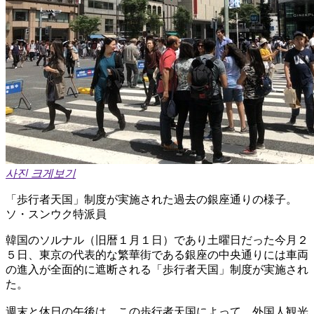
사진 크게보기
「歩行者天国」制度が実施された過去の銀座通りの様子。
ソ・スンウク特派員
韓国のソルナル（旧暦１月１日）であり土曜日だった今月２
５日、東京の代表的な繁華街である銀座の中央通りには車両
の進入が全面的に遮断される「歩行者天国」制度が実施され
た。
週末と休日の午後は、この歩行者天国によって、外国人観光