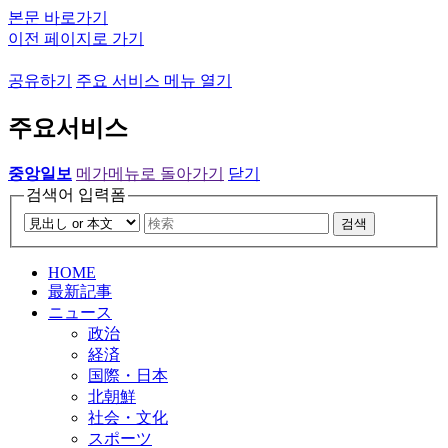
본문 바로가기
이전 페이지로 가기
공유하기
주요 서비스 메뉴 열기
주요서비스
중앙일보
메가메뉴로 돌아가기
닫기
검색어 입력폼
검색
HOME
最新記事
ニュース
政治
経済
国際・日本
北朝鮮
社会・文化
スポーツ