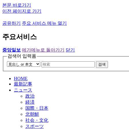
본문 바로가기
이전 페이지로 가기
공유하기
주요 서비스 메뉴 열기
주요서비스
중앙일보
메가메뉴로 돌아가기
닫기
검색어 입력폼
검색
HOME
最新記事
ニュース
政治
経済
国際・日本
北朝鮮
社会・文化
スポーツ