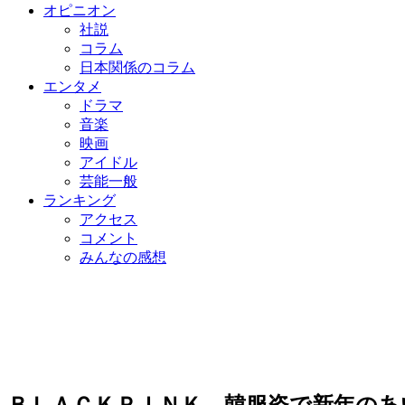
オピニオン
社説
コラム
日本関係のコラム
エンタメ
ドラマ
音楽
映画
アイドル
芸能一般
ランキング
アクセス
コメント
みんなの感想
ＢＬＡＣＫＰＩＮＫ、韓服姿で新年のあ