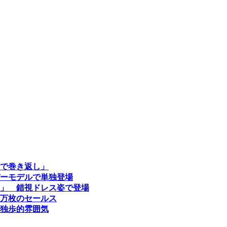
で巻き返し」
ーモデルで単独登場
」 錯視ドレス姿で登場
万枚のセールス
で独歩的雰囲気