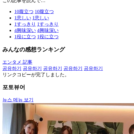
この記事を読んで…
10
腹立つ
10
腹立つ
1
悲しい
1
悲しい
1
すっきり
1
すっきり
4
興味深い
4
興味深い
1
役に立つ
1
役に立つ
みんなの感想ランキング
エンタメ 記事
공유하기
공유하기
공유하기
공유하기
공유하기
リンクコピーが完了しました。
포토뷰어
뉴스 메뉴 보기