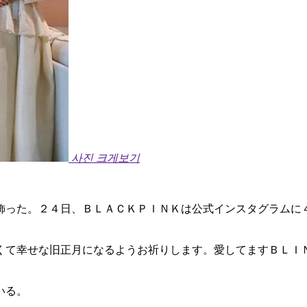
사진 크게보기
飾った。２４日、ＢＬＡＣＫＰＩＮＫは公式インスタグラムに
くて幸せな旧正月になるようお祈りします。愛してますＢＬＩ
いる。