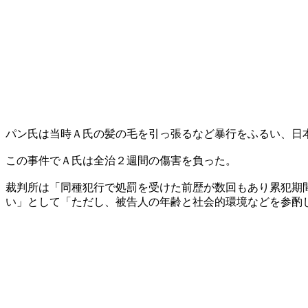
パン氏は当時Ａ氏の髪の毛を引っ張るなど暴行をふるい、日
この事件でＡ氏は全治２週間の傷害を負った。
裁判所は「同種犯行で処罰を受けた前歴が数回もあり累犯期
い」として「ただし、被告人の年齢と社会的環境などを参酌