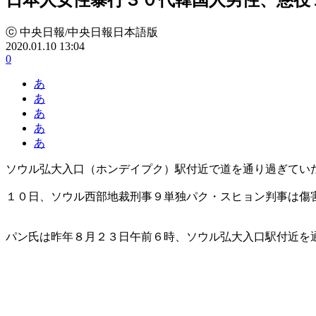
ⓒ 中央日報/中央日報日本語版
2020.01.10 13:04
0
あ
あ
あ
あ
あ
ソウル弘大入口（ホンデイプク）駅付近で道を通り過ぎてい
１０日、ソウル西部地裁刑事９単独パク・スヒョン判事は傷
パン氏は昨年８月２３日午前６時、ソウル弘大入口駅付近を