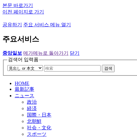
본문 바로가기
이전 페이지로 가기
공유하기
주요 서비스 메뉴 열기
주요서비스
중앙일보
메가메뉴로 돌아가기
닫기
검색어 입력폼
검색
HOME
最新記事
ニュース
政治
経済
国際・日本
北朝鮮
社会・文化
スポーツ