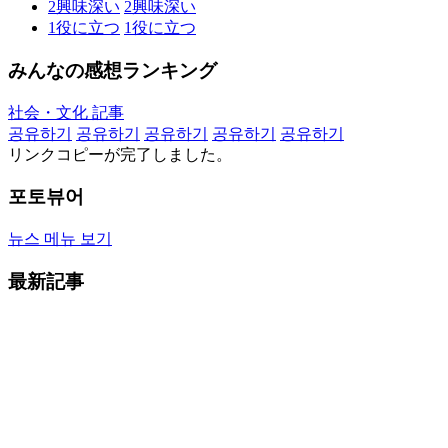
2
興味深い
2
興味深い
1
役に立つ
1
役に立つ
みんなの感想ランキング
社会・文化 記事
공유하기
공유하기
공유하기
공유하기
공유하기
リンクコピーが完了しました。
포토뷰어
뉴스 메뉴 보기
最新記事