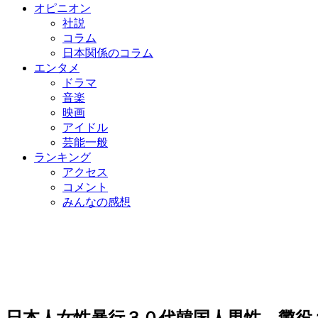
オピニオン
社説
コラム
日本関係のコラム
エンタメ
ドラマ
音楽
映画
アイドル
芸能一般
ランキング
アクセス
コメント
みんなの感想
日本人女性暴行３０代韓国人男性、懲役