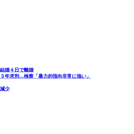
結婚４日で離婚
３年求刑…検察「暴力的指向非常に強い」
減少