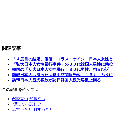
関連記事
「４度目の結婚」俳優ニコラス・ケイジ、日本人女性と
「弘大日本人女性暴行事件」の３０代韓国人男性に懲役
韓国の「弘大日本人女性暴行」３０代男性、拘束起訴
訪韓日本人も減った…釜山訪問観光客、１３カ月ぶりに
訪韓日本人観光客数が訪日韓国人観光客数上回る
この記事を読んで…
69
腹立つ
69
腹立つ
2
悲しい
2
悲しい
11
すっきり
11
すっきり