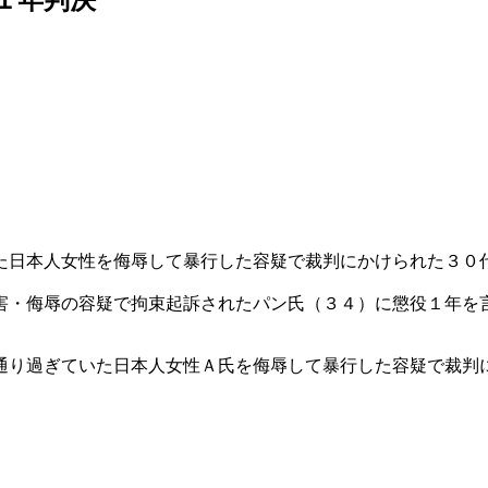
た日本人女性を侮辱して暴行した容疑で裁判にかけられた３０
害・侮辱の容疑で拘束起訴されたパン氏（３４）に懲役１年を
通り過ぎていた日本人女性Ａ氏を侮辱して暴行した容疑で裁判