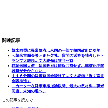
関連記事
韓米同盟に異常気流…米国の一部で韓国政府に冷笑
＜韓米首脳会談＞また欠礼、質問の返答を独占したト
ランプ大統領…文大統領は答弁ゼロ
駐韓米国大使「韓国政府は情報共有せず…非核化中間
段階が分からない」
１１６分間の韓米首脳会談終了…文大統領「近く南北
会談推進」
「カーター在韓米軍撤退論以降、最大の悪材料…韓米
同盟、未知の道へ」
この記事を読んで…