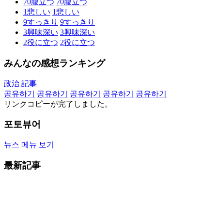
70
腹立つ
70
腹立つ
1
悲しい
1
悲しい
9
すっきり
9
すっきり
3
興味深い
3
興味深い
2
役に立つ
2
役に立つ
みんなの感想ランキング
政治 記事
공유하기
공유하기
공유하기
공유하기
공유하기
リンクコピーが完了しました。
포토뷰어
뉴스 메뉴 보기
最新記事