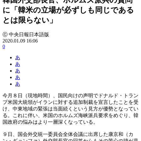
に「韓米の立場が必ずしも同じである
とは限らない」
ⓒ 中央日報日本語版
2020.01.09 16:06
0
あ
あ
あ
あ
あ
今月８日（現地時間）、国民向けの声明でドナルド・トラン
プ米国大統領がイランに対する追加制裁を宣言したことを受
け、中東地域の緊張は当面続くという見方が優勢となってい
る。これに伴い、米国のホルムズ海峡派兵要求をめぐり、韓
国政府の悩みはより一層深くなっている。
９日、国会外交統一委員会全体会議に出席した康京和（カ
ン・ギョンファ）外交部長官の回答からもその苦心の跡が見