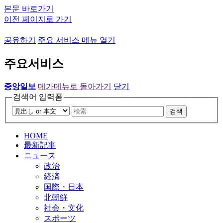
본문 바로가기
이전 페이지로 가기
공유하기
주요 서비스 메뉴 열기
주요서비스
중앙일보
메가메뉴로 돌아가기
닫기
검색어 입력폼
검색
HOME
最新記事
ニュース
政治
経済
国際・日本
北朝鮮
社会・文化
スポーツ