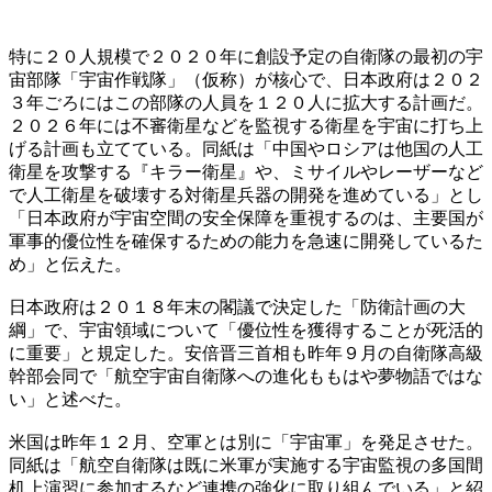
特に２０人規模で２０２０年に創設予定の自衛隊の最初の宇
宙部隊「宇宙作戦隊」（仮称）が核心で、日本政府は２０２
３年ごろにはこの部隊の人員を１２０人に拡大する計画だ。
２０２６年には不審衛星などを監視する衛星を宇宙に打ち上
げる計画も立てている。同紙は「中国やロシアは他国の人工
衛星を攻撃する『キラー衛星』や、ミサイルやレーザーなど
で人工衛星を破壊する対衛星兵器の開発を進めている」とし
「日本政府が宇宙空間の安全保障を重視するのは、主要国が
軍事的優位性を確保するための能力を急速に開発しているた
め」と伝えた。
日本政府は２０１８年末の閣議で決定した「防衛計画の大
綱」で、宇宙領域について「優位性を獲得することが死活的
に重要」と規定した。安倍晋三首相も昨年９月の自衛隊高級
幹部会同で「航空宇宙自衛隊への進化ももはや夢物語ではな
い」と述べた。
米国は昨年１２月、空軍とは別に「宇宙軍」を発足させた。
同紙は「航空自衛隊は既に米軍が実施する宇宙監視の多国間
机上演習に参加するなど連携の強化に取り組んでいる」と紹