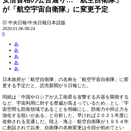
が「航空宇宙自衛隊」に変更予定
ⓒ 中央日報/中央日報日本語版
2020.01.06 08:24
0
あ
あ
あ
あ
あ
日本政府が「航空自衛隊」の名称を「航空宇宙自衛隊」に変
更する予定だと、読売新聞が５日報じた。
同紙は「中国やロシアが人工衛星を攻撃する兵器を開発する
など、宇宙利用に対する脅威が高まっているため」とし「宇
宙空間も防衛領域であることを明確にし、防衛力や抑止力を
強化する狙いがある」と分析した。早ければ２０２１年度に
改称される見通しだ。陸上・海上・航空自衛隊が１９５４年
に創設されて以来、自衛隊の名称変更は今回が初めてとい