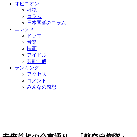
オピニオン
社説
コラム
日本関係のコラム
エンタメ
ドラマ
音楽
映画
アイドル
芸能一般
ランキング
アクセス
コメント
みんなの感想
安倍首相の公言通り…「航空自衛隊」