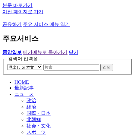
본문 바로가기
이전 페이지로 가기
공유하기
주요 서비스 메뉴 열기
주요서비스
중앙일보
메가메뉴로 돌아가기
닫기
검색어 입력폼
검색
HOME
最新記事
ニュース
政治
経済
国際・日本
北朝鮮
社会・文化
スポーツ