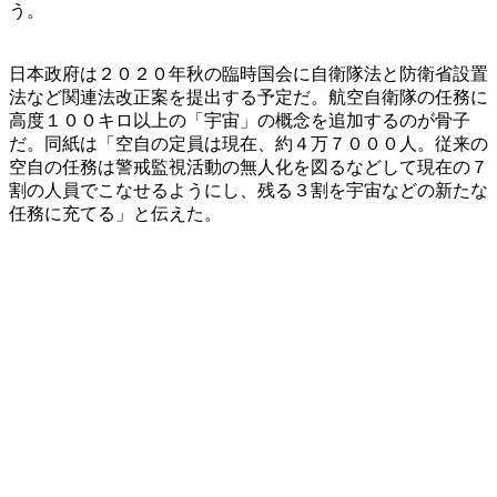
う。
日本政府は２０２０年秋の臨時国会に自衛隊法と防衛省設置
法など関連法改正案を提出する予定だ。航空自衛隊の任務に
高度１００キロ以上の「宇宙」の概念を追加するのが骨子
だ。同紙は「空自の定員は現在、約４万７０００人。従来の
空自の任務は警戒監視活動の無人化を図るなどして現在の７
割の人員でこなせるようにし、残る３割を宇宙などの新たな
任務に充てる」と伝えた。