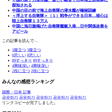
探知される
中国の目の前で海上自衛隊の潜水艦が極秘訓練
＜浮上する自衛隊＞（１）戦争ができる日本…核心は
陸上自衛隊１３万人
中国に旭日旗掲げた自衛隊艦艇入港…日中関係改善を
アピール
この記事を読んで…
3
腹立つ
3
腹立つ
0
悲しい
0
悲しい
89
すっきり
89
すっきり
4
興味深い
4
興味深い
2
役に立つ
2
役に立つ
みんなの感想ランキング
国際・日本 記事
공유하기
공유하기
공유하기
공유하기
공유하기
リンクコピーが完了しました。