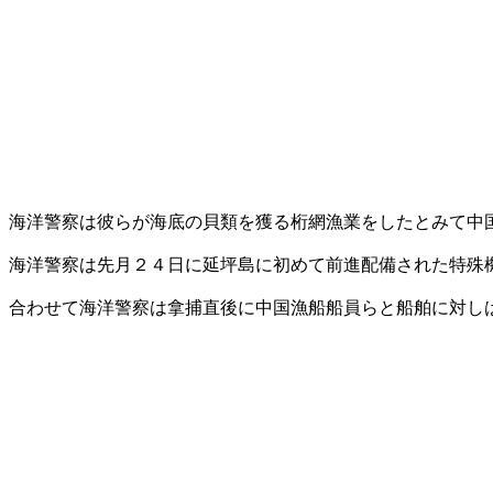
海洋警察は彼らが海底の貝類を獲る桁網漁業をしたとみて中
海洋警察は先月２４日に延坪島に初めて前進配備された特殊
合わせて海洋警察は拿捕直後に中国漁船船員らと船舶に対し