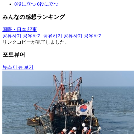
0
役に立つ
0
役に立つ
みんなの感想ランキング
国際・日本 記事
공유하기
공유하기
공유하기
공유하기
공유하기
リンクコピーが完了しました。
포토뷰어
뉴스 메뉴 보기