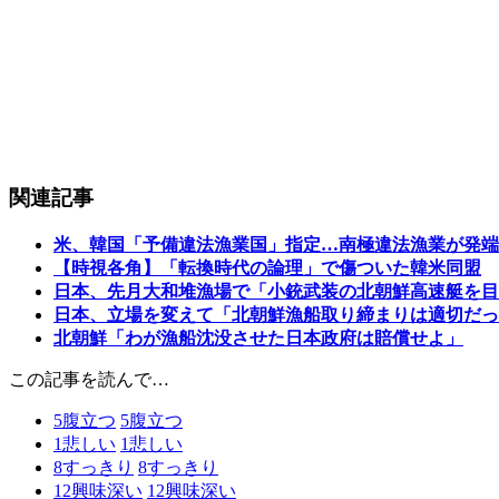
関連記事
米、韓国「予備違法漁業国」指定…南極違法漁業が発端
【時視各角】「転換時代の論理」で傷ついた韓米同盟
日本、先月大和堆漁場で「小銃武装の北朝鮮高速艇を目
日本、立場を変えて「北朝鮮漁船取り締まりは適切だっ
北朝鮮「わが漁船沈没させた日本政府は賠償せよ」
この記事を読んで…
5
腹立つ
5
腹立つ
1
悲しい
1
悲しい
8
すっきり
8
すっきり
12
興味深い
12
興味深い