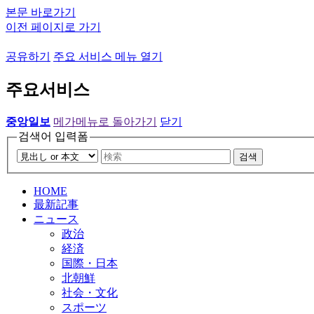
본문 바로가기
이전 페이지로 가기
공유하기
주요 서비스 메뉴 열기
주요서비스
중앙일보
메가메뉴로 돌아가기
닫기
검색어 입력폼
검색
HOME
最新記事
ニュース
政治
経済
国際・日本
北朝鮮
社会・文化
スポーツ