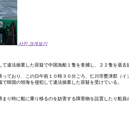
사진 크게보기
］
して違法操業した容疑で中国漁船１隻を拿捕し、２２隻を退去
乗っており、この日午前１０時３０分ごろ、仁川市甕津郡（イ
域で韓国の領海を侵犯して違法操業した容疑を受けている。
締まり時に船に乗り移るのを妨害する障害物を設置したり船員