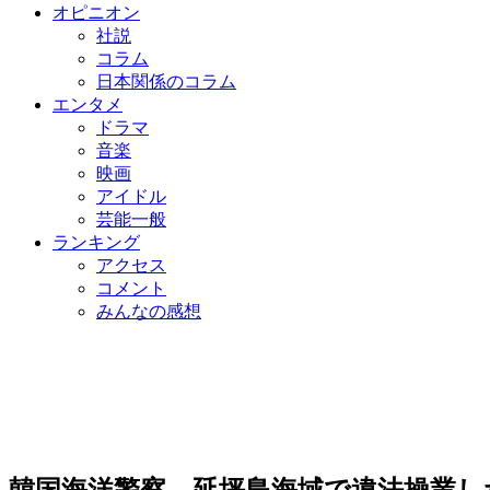
オピニオン
社説
コラム
日本関係のコラム
エンタメ
ドラマ
音楽
映画
アイドル
芸能一般
ランキング
アクセス
コメント
みんなの感想
韓国海洋警察、延坪島海域で違法操業し