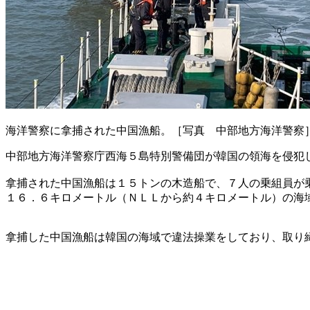
海洋警察に拿捕された中国漁船。［写真 中部地方海洋警察
中部地方海洋警察庁西海５島特別警備団が韓国の領海を侵犯
拿捕された中国漁船は１５トンの木造船で、７人の乗組員が
１６．６キロメートル（ＮＬＬから約４キロメートル）の海
拿捕した中国漁船は韓国の海域で違法操業をしており、取り