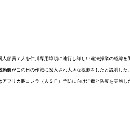
国人船員７人を仁川専用埠頭に連行し詳しい違法操業の経緯を
機動艇がこの日の作戦に投入され大きな役割をしたと説明した
はアフリカ豚コレラ（ＡＳＦ）予防に向け消毒と防疫を実施し