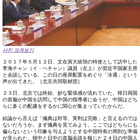
사진 크게보기
２０１７年５月１２日、文在寅大統領の特使として訪中した
李海チャン（イ・ヘチャン）議員（左上）が習近平国家主席
と会談している。この日の座席配置をめぐり「冷遇」という
声が出てきた。［北京共同取材団］
２３日、北京では終始、妙な緊張感が流れていた。韓日両国
の首脳が中国を訪問して中国の指導者に会うが、中国はどち
らに多くの配慮をするかに関心が集まっていたからだ。
結論から言えば「儀典は対等、実利は完敗」と言えるのでは
ないだろうか。まず儀典を見てみよう。ここではどちらにも
偏らないという印象を与えようとする中国特有の周到な準備
が見られた。韓中と日中の首脳会談を報じた２４日の中国人