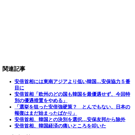
関連記事
安倍首相には東南アジアより低い韓国…安保協力５番
目に
安倍首相「欧州のどの国も韓国を最優遇せず、今回特
別の優遇措置をやめる」
「選挙を狙った安倍強硬策？ とんでもない、日本の
報復はまだ始まったばかり」
安倍首相、韓国との決別を選択…安保友邦から除外
安倍首相、韓国経済の痛いところを叩いた