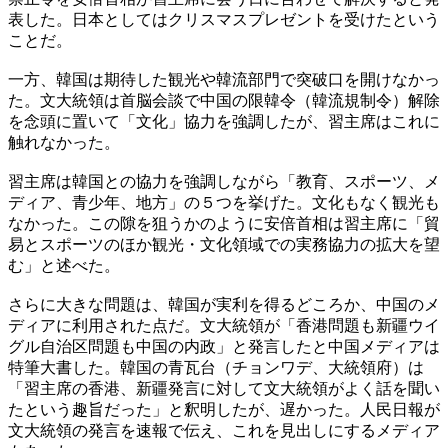
表した。日本としてはクリスマスプレゼントを受けたという
ことだ。
一方、韓国は期待した観光や韓流部門で突破口を開けなかっ
た。文大統領は首脳会談で中国の限韓令（韓流規制令）解除
を念頭に置いて「文化」協力を強調したが、習主席はこれに
触れなかった。
習主席は韓国との協力を強調しながら「教育、スポーツ、メ
ディア、青少年、地方」の５つを挙げた。文化もなく観光も
なかった。この隙を狙うかのように安倍首相は習主席に「貿
易とスポーツのほか観光・文化領域での実務協力の拡大を望
む」と述べた。
さらに大きな問題は、韓国が実利を得るどころか、中国のメ
ディアに利用された点だ。文大統領が「香港問題も新疆ウイ
グル自治区問題も中国の内政」と発言したと中国メディアは
特筆大書した。韓国の青瓦台（チョンワデ、大統領府）は
「習主席の香港、新疆発言に対して文大統領がよく話を聞い
たという趣旨だった」と釈明したが、遅かった。人民日報が
文大統領の発言を速報で伝え、これを見出しにするメディア