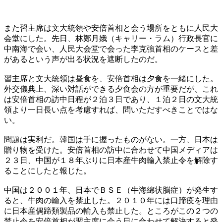
また習主席は文大統領や安倍首相と会う場所をともに人民大
会堂にした。先日、林鄭月娥（キャリー・ラム）行政長官に
中南海で会い、人民大会堂で会った李克強首相のケースと差
があるという声が出る状況を遮断したのだ。
習主席と文大統領は昼食を、安倍首相は夕食を一緒にした。
外交儀典上、深い対話ができる夕食会の方が重要だが、これ
は安倍首相の訪中日程が２泊３日であり、１泊２日の文大統
領より一日長い点を考慮すれば、問いただすべきことではな
い。
問題は実利だ。韓国は手に握ったものがない。一方、日本は
贈り物を受けた。安倍首相の訪中に合わせて中国メディアは
２３日、中国が１８年ぶりに日本産牛肉輸入禁止令を解除す
ることにしたと報じた。
中国は２００１年、日本でＢＳＥ（牛海綿状脳症）が発生す
ると、牛肉の輸入を禁止した。２０１０年には口蹄疫を理由
に日本産偶蹄類製品の輸入も禁止した。ところがこの２つの
禁止令を安倍首相が習主席に会う日に合わせて解決すると発