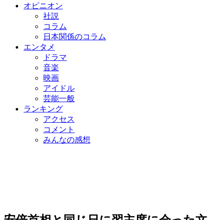
オピニオン
社説
コラム
日本関係のコラム
エンタメ
ドラマ
音楽
映画
アイドル
芸能一般
ランキング
アクセス
コメント
みんなの感想
安倍首相と同じ日に習主席に会った文