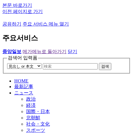
본문 바로가기
이전 페이지로 가기
공유하기
주요 서비스 메뉴 열기
주요서비스
중앙일보
메가메뉴로 돌아가기
닫기
검색어 입력폼
검색
HOME
最新記事
ニュース
政治
経済
国際・日本
北朝鮮
社会・文化
スポーツ