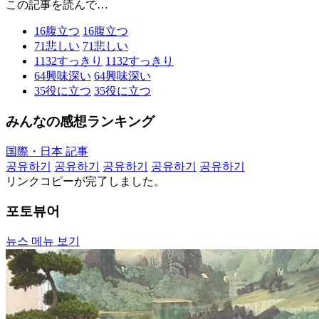
この記事を読んで…
16
腹立つ
16
腹立つ
71
悲しい
71
悲しい
1132
すっきり
1132
すっきり
64
興味深い
64
興味深い
35
役に立つ
35
役に立つ
みんなの感想ランキング
国際・日本 記事
공유하기
공유하기
공유하기
공유하기
공유하기
リンクコピーが完了しました。
포토뷰어
뉴스 메뉴 보기