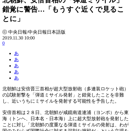
錯覚に警告…「もうすぐ近くで見るこ
とに」
ⓒ 中央日報/中央日報日本語版
2019.11.30 10:00
0
あ
あ
あ
あ
あ
北朝鮮は安倍晋三首相が超大型放射砲（多連装ロケット砲）
の試験射撃を「弾道ミサイル発射」と錯覚したことを非難
し、近いうちにミサイルを発射する可能性を予告した。
安倍首相は２８日、北朝鮮が咸鏡南道連浦（ヨンポ）から東
海（トンヘ、日本名・日本海）上に超大型放射砲を発射した
ことに対し「北朝鮮の度重なる弾道ミサイルの発射は、わが
国のみならず国際社会に対する深刻な挑戦だ」という立場を