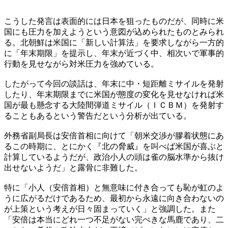
こうした発言は表面的には日本を狙ったものだが、同時に米
国にも圧力を加えようという意図が込められたものとみられ
る。北朝鮮は米国に「新しい計算法」を要求しながら一方的
に「年末期限」を提示し、年末が近づく中、相次いで軍事的
行動を見せながら対米圧力を強めている。
したがって今回の談話は、年末に中・短距離ミサイルを発射
したり、年末期限までに米国が態度の変化を見せなければ米
国が最も懸念する大陸間弾道ミサイル（ＩＣＢＭ）を発射す
ることもあるという警告だという分析が出ている。
外務省副局長は安倍首相に向けて「朝米交渉が膠着状態にあ
るこの時期に、とにかく『北の脅威』を叫べば米国が喜ぶと
計算しているようだが、政治小人の頭は雀の脳水準から抜け
出せないようだ」と露骨に非難した。
特に「小人（安倍首相）と無意味に付き合っても恥が虹のよ
うに広がるだけであるため、最初から永遠に向き合わないの
が上策という考えが日々固まっていく」と強調した。また
「安倍は本当にどれ一つ不足がない完ぺきな馬鹿であり、二