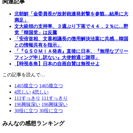
関連記事
北朝鮮「金委員長が放射砲連発射撃を参観…結果に大
満足」
文大統領の支持率、３週ぶり下落で４４．２％に…野
党「韓国党」は反騰
「安倍首相、文喜相議長の徴用解決法案に共感…韓国
との情報共有を指示」
「『ＧＳＯＭＩＡ発表』直後に日本、『無理なブリー
フィング申し訳ない』大使館通じ謝罪」
【時視各角】日本の自画自賛は無視せよ
この記事を読んで…
1465
腹立つ
1465
腹立つ
4
悲しい
4
悲しい
111
すっきり
111
すっきり
196
興味深い
196
興味深い
30
役に立つ
30
役に立つ
みんなの感想ランキング