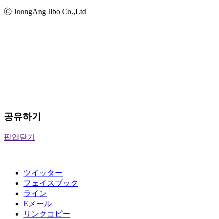
ⓒ JoongAng Ilbo Co.,Ltd
공유하기
팝업닫기
ツイッター
フェイスブック
ライン
Eメール
リンクコピー