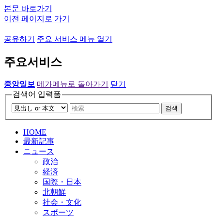
본문 바로가기
이전 페이지로 가기
공유하기
주요 서비스 메뉴 열기
주요서비스
중앙일보
메가메뉴로 돌아가기
닫기
검색어 입력폼
검색
HOME
最新記事
ニュース
政治
経済
国際・日本
北朝鮮
社会・文化
スポーツ