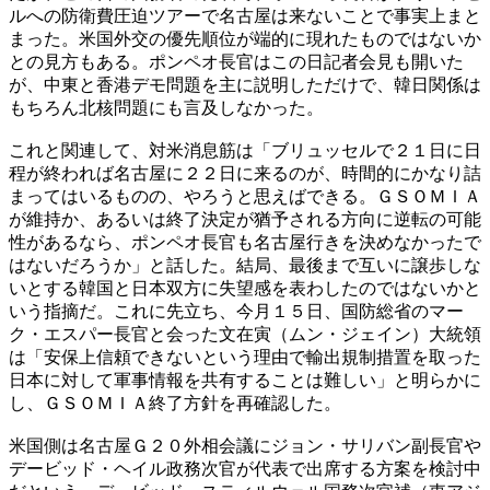
ルへの防衛費圧迫ツアーで名古屋は来ないことで事実上まと
まった。米国外交の優先順位が端的に現れたものではないか
との見方もある。ポンペオ長官はこの日記者会見も開いた
が、中東と香港デモ問題を主に説明しただけで、韓日関係は
もちろん北核問題にも言及しなかった。
これと関連して、対米消息筋は「ブリュッセルで２１日に日
程が終われば名古屋に２２日に来るのが、時間的にかなり詰
まってはいるものの、やろうと思えばできる。ＧＳＯＭＩＡ
が維持か、あるいは終了決定が猶予される方向に逆転の可能
性があるなら、ポンペオ長官も名古屋行きを決めなかったで
はないだろうか」と話した。結局、最後まで互いに譲歩しな
いとする韓国と日本双方に失望感を表わしたのではないかと
いう指摘だ。これに先立ち、今月１５日、国防総省のマー
ク・エスパー長官と会った文在寅（ムン・ジェイン）大統領
は「安保上信頼できないという理由で輸出規制措置を取った
日本に対して軍事情報を共有することは難しい」と明らかに
し、ＧＳＯＭＩＡ終了方針を再確認した。
米国側は名古屋Ｇ２０外相会議にジョン・サリバン副長官や
デービッド・ヘイル政務次官が代表で出席する方案を検討中