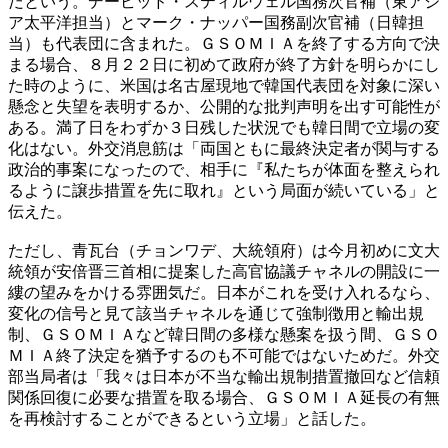
だという。デービッド・スティルウェル国務次官補（東アジ
ア太平洋担当）とマーク・ナッパー国務副次官補（日韓担
当）も代表団に含まれた。ＧＳＯＭＩＡを終了する方向で決
まる場合、８月２２日に初めて政府が終了方針を明らかにし
た時のように、米国は名古屋現地で韓国代表団を対象に深い
懸念と失望を表明するか、公開的な批判声明を出す可能性が
ある。満了日をわずか３日残した状況でも韓日間で立場の変
化はない。外交消息筋は「両国ともに最終決定者が関与する
政治的事案になったので、相手に『私たちが体面を整えられ
るように譲歩措置を先に取れ』という局面が続いている」と
伝えた。
ただし、青瓦台（チョンワデ、大統領府）は今月初めに文大
統領が安倍晋三首相に提案した高官協議チャネルの開設に一
縷の望みをかける雰囲気だ。日本がこれを受け入れるなら、
変化の信号と見て該当チャネルを通じて強制徴用と輸出規
制、ＧＳＯＭＩＡなど韓日間の多様な懸案を扱う間、ＧＳＯ
ＭＩＡ終了決定を猶予するのも不可能ではないためだ。外交
部当局者は「我々は日本が不当な輸出規制措置撤回など信頼
関係回復に必要な措置を取る場合、ＧＳＯＭＩＡ延長の有無
を再検討することができるという立場」と話した。