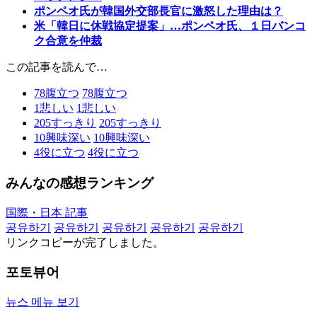
ポンペオ氏が韓国外交部長官に激怒した理由は？
米「韓日に休戦協定提案」…ポンペオ氏、１日バンコ
ク合意を仲裁
この記事を読んで…
78
腹立つ
78
腹立つ
1
悲しい
1
悲しい
205
すっきり
205
すっきり
10
興味深い
10
興味深い
4
役に立つ
4
役に立つ
みんなの感想ランキング
国際・日本 記事
공유하기
공유하기
공유하기
공유하기
공유하기
リンクコピーが完了しました。
포토뷰어
뉴스 메뉴 보기