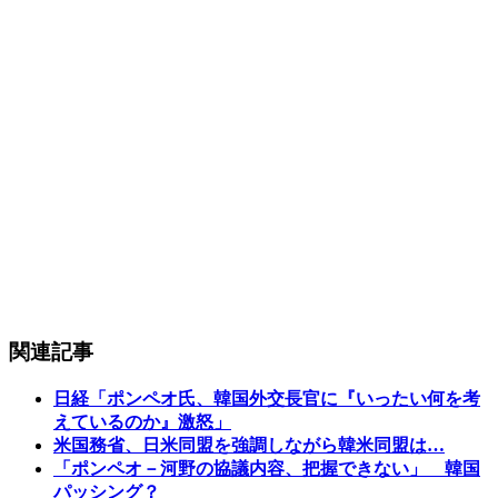
関連記事
日経「ポンペオ氏、韓国外交長官に『いったい何を考
えているのか』激怒」
米国務省、日米同盟を強調しながら韓米同盟は…
「ポンペオ－河野の協議内容、把握できない」 韓国
パッシング？