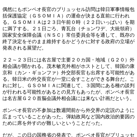
偶然にもポンペオ長官のブリュッセル訪問は韓日軍事情報包
括保護協定（ＧＳＯＭＩＡ）の運命が決まる直前に行われ
る。ＧＳＯＭＩＡは２３日午前０時（２２日いっぱい）を期
に満了する。２１日ごろ、青瓦台（チョンワデ、大統領府）
国家安全保障会議（ＮＳＣ）常任委員会等を通して、既存の
終了決定をそのまま維持するかどうかに対する政府の立場が
発表される展望だ。
２２～２３日には名古屋で主要２０カ国・地域（Ｇ２０）外
相会議が開かれる。茂木敏充外相がホストとして、韓国の康
京和（カン・ギョンファ）外交部長官も出席する可能性があ
る。韓日米の外交長官が一堂に会すことができる舞台だ。こ
れに対し、ＧＳＯＭＩＡに関連して、３国間にある種の談判
が行われる可能性があるとの見方もあったが、ポンペオ長官
は名古屋Ｇ２０首脳会議外相会議には来ない計画だという。
ポンペオ長官の不参加は数週間前から外交界の定説のように
広まっていることがあった。弾劾政局など国内政治的要因の
ために席を外すのが難しいということだった。
だが、この日の国務省の発表で、ポンペオ長官がブリュッセ