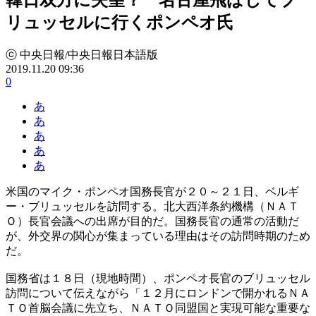
リュッセルに行くポンペオ氏
ⓒ 中央日報/中央日報日本語版
2019.11.20 09:36
0
あ
あ
あ
あ
あ
米国のマイク・ポンペオ国務長官が２０～２１日、ベルギ
ー・ブリュッセルを訪問する。北大西洋条約機構（ＮＡＴ
Ｏ）長官会議への出席が目的だ。国務長官の通常の活動だ
が、外交界の関心が集まっている理由はその訪問時期のため
だ。
国務省は１８日（現地時間）、ポンペオ長官のブリュッセル
訪問について伝えながら「１２月にロンドンで開かれるＮＡ
ＴＯ首脳会議に先立ち、ＮＡＴＯ同盟国と実現可能な重要な