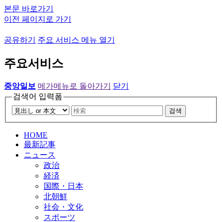
본문 바로가기
이전 페이지로 가기
공유하기
주요 서비스 메뉴 열기
주요서비스
중앙일보
메가메뉴로 돌아가기
닫기
검색어 입력폼
검색
HOME
最新記事
ニュース
政治
経済
国際・日本
北朝鮮
社会・文化
スポーツ