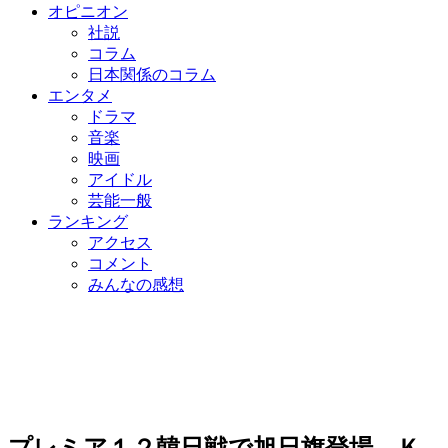
オピニオン
社説
コラム
日本関係のコラム
エンタメ
ドラマ
音楽
映画
アイドル
芸能一般
ランキング
アクセス
コメント
みんなの感想
プレミア１２韓日戦で旭日旗登場…Ｋ