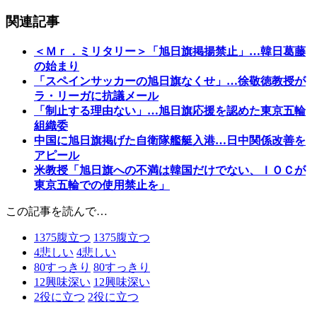
関連記事
＜Ｍｒ．ミリタリー＞「旭日旗掲揚禁止」…韓日葛藤
の始まり
「スペインサッカーの旭日旗なくせ」…徐敬徳教授が
ラ・リーガに抗議メール
「制止する理由ない」…旭日旗応援を認めた東京五輪
組織委
中国に旭日旗掲げた自衛隊艦艇入港…日中関係改善を
アピール
米教授「旭日旗への不満は韓国だけでない、ＩＯＣが
東京五輪での使用禁止を」
この記事を読んで…
1375
腹立つ
1375
腹立つ
4
悲しい
4
悲しい
80
すっきり
80
すっきり
12
興味深い
12
興味深い
2
役に立つ
2
役に立つ