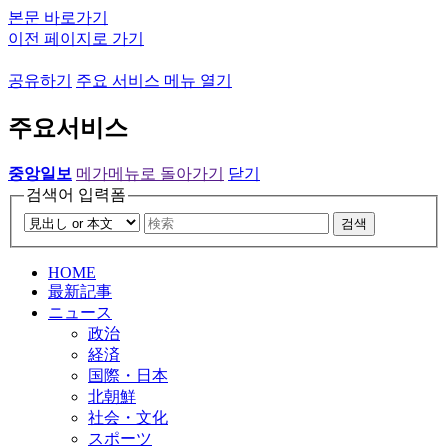
본문 바로가기
이전 페이지로 가기
공유하기
주요 서비스 메뉴 열기
주요서비스
중앙일보
메가메뉴로 돌아가기
닫기
검색어 입력폼
검색
HOME
最新記事
ニュース
政治
経済
国際・日本
北朝鮮
社会・文化
スポーツ