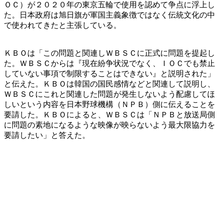
ＯＣ）が２０２０年の東京五輪で使用を認めて争点に浮上し
た。日本政府は旭日旗が軍国主義象徴ではなく伝統文化の中
で使われてきたと主張している。
ＫＢＯは「この問題と関連しＷＢＳＣに正式に問題を提起し
た。ＷＢＳＣからは『現在紛争状況でなく、ＩＯＣでも禁止
していない事項で制限することはできない』と説明された」
と伝えた。ＫＢＯは韓国の国民感情などと関連して説明し、
ＷＢＳＣにこれと関連した問題が発生しないよう配慮してほ
しいという内容を日本野球機構（ＮＰＢ）側に伝えることを
要請した。ＫＢＯによると、ＷＢＳＣは「ＮＰＢと放送局側
に問題の素地になるような映像が映らないよう最大限協力を
要請したい」と答えた。