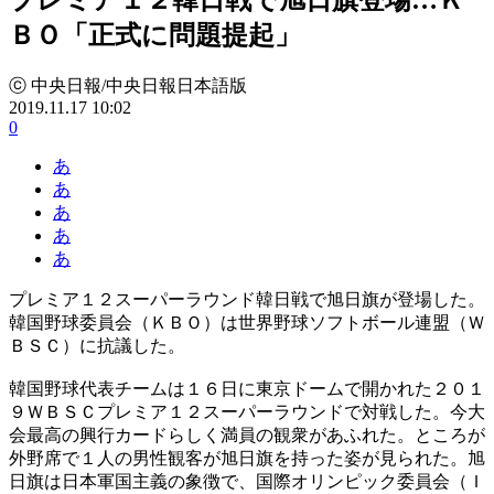
ＢＯ「正式に問題提起」
ⓒ 中央日報/中央日報日本語版
2019.11.17 10:02
0
あ
あ
あ
あ
あ
プレミア１２スーパーラウンド韓日戦で旭日旗が登場した。
韓国野球委員会（ＫＢＯ）は世界野球ソフトボール連盟（Ｗ
ＢＳＣ）に抗議した。
韓国野球代表チームは１６日に東京ドームで開かれた２０１
９ＷＢＳＣプレミア１２スーパーラウンドで対戦した。今大
会最高の興行カードらしく満員の観衆があふれた。ところが
外野席で１人の男性観客が旭日旗を持った姿が見られた。旭
日旗は日本軍国主義の象徴で、国際オリンピック委員会（Ｉ