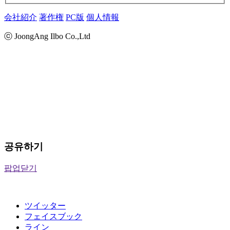
会社紹介
著作権
PC版
個人情報
ⓒ JoongAng Ilbo Co.,Ltd
공유하기
팝업닫기
ツイッター
フェイスブック
ライン