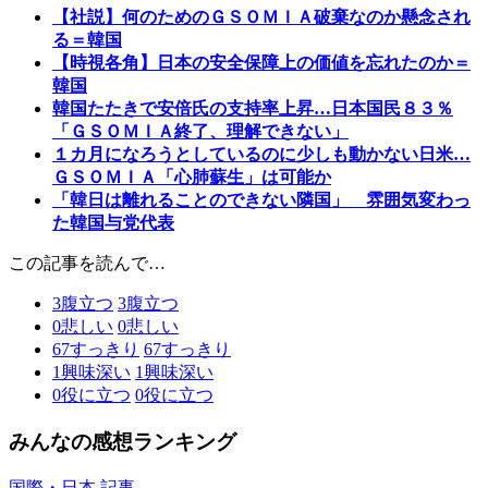
【社説】何のためのＧＳＯＭＩＡ破棄なのか懸念され
る＝韓国
【時視各角】日本の安全保障上の価値を忘れたのか＝
韓国
韓国たたきで安倍氏の支持率上昇…日本国民８３％
「ＧＳＯＭＩＡ終了、理解できない」
１カ月になろうとしているのに少しも動かない日米…
ＧＳＯＭＩＡ「心肺蘇生」は可能か
「韓日は離れることのできない隣国」 雰囲気変わっ
た韓国与党代表
この記事を読んで…
3
腹立つ
3
腹立つ
0
悲しい
0
悲しい
67
すっきり
67
すっきり
1
興味深い
1
興味深い
0
役に立つ
0
役に立つ
みんなの感想ランキング
国際・日本 記事