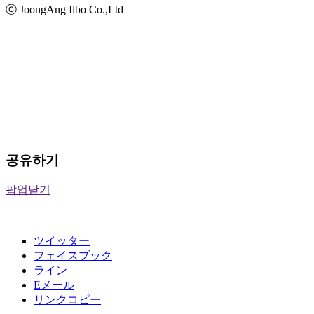
ⓒ JoongAng Ilbo Co.,Ltd
공유하기
팝업닫기
ツイッター
フェイスブック
ライン
Eメール
リンクコピー