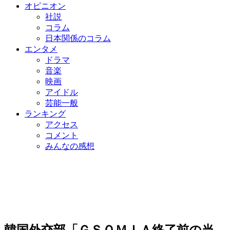
オピニオン
社説
コラム
日本関係のコラム
エンタメ
ドラマ
音楽
映画
アイドル
芸能一般
ランキング
アクセス
コメント
みんなの感想
韓国外交部「ＧＳＯＭＩＡ終了前の当