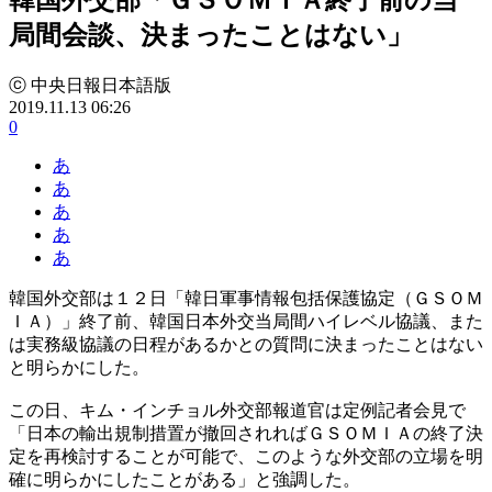
局間会談、決まったことはない」
ⓒ 中央日報日本語版
2019.11.13 06:26
0
あ
あ
あ
あ
あ
韓国外交部は１２日「韓日軍事情報包括保護協定（ＧＳＯＭ
ＩＡ）」終了前、韓国日本外交当局間ハイレベル協議、また
は実務級協議の日程があるかとの質問に決まったことはない
と明らかにした。
この日、キム・インチョル外交部報道官は定例記者会見で
「日本の輸出規制措置が撤回されればＧＳＯＭＩＡの終了決
定を再検討することが可能で、このような外交部の立場を明
確に明らかにしたことがある」と強調した。