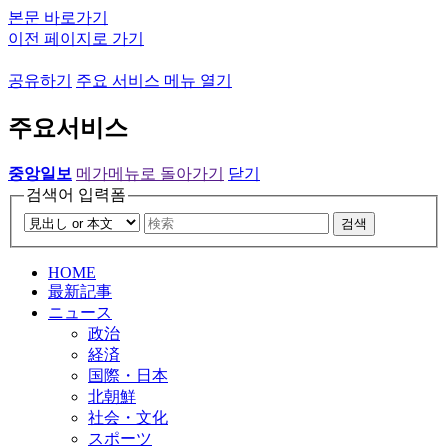
본문 바로가기
이전 페이지로 가기
공유하기
주요 서비스 메뉴 열기
주요서비스
중앙일보
메가메뉴로 돌아가기
닫기
검색어 입력폼
검색
HOME
最新記事
ニュース
政治
経済
国際・日本
北朝鮮
社会・文化
スポーツ