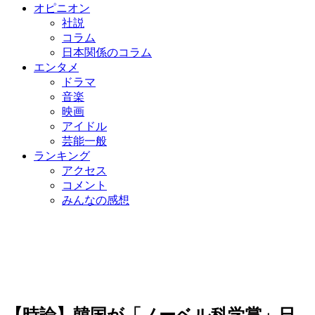
オピニオン
社説
コラム
日本関係のコラム
エンタメ
ドラマ
音楽
映画
アイドル
芸能一般
ランキング
アクセス
コメント
みんなの感想
【時論】韓国が「ノーベル科学賞」日