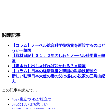
関連記事
【コラム】ノーベル総合科学技術賞を新設するのはど
うか＝韓国
【取材日記】３１．２年のしわとノーベル科学賞＝韓
国
【噴水台】出しゃばれば叩かれる？＝韓国
【コラム】日本の経済報復と韓国の科学技術独立
新しい駐韓日本大使の妻の父は極右小説家の三島由紀
夫
この記事を読んで…
4527
腹立つ
4527
腹立つ
376
悲しい
376
悲しい