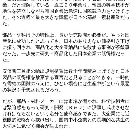
棄」だと理解している。過去２０年余り、韓国の科学技術が
地位を確立しながら韓国企業は急速に国際競争力をつけてき
た。その過程で最も大きな障壁が日本の部品・素材産業だっ
た。
部品・材料はその特性上、長い研究期間が必要だ。やっと国
産化に成功したと思っても、日本のありえない価格引き下げ
に振り回され、商品化と大企業納品に失敗する事例が茶飯事
だった。一歩先に研究・商品化した日本企業の既得権だっ
た。
安倍晋三首相の輸出規制措置は数十年間積み上げてきた日本
製品の既得権を放棄する宣言だと見ることができる。一時的
な需給の困難のうえに、ひどい場合には生産中断という最悪
の状況も予想されるだろう。
だが、部品・材料メーカーには市場が開かれ、科学技術者に
は緊迫感をもって研究・開発（Ｒ＆Ｄ）に没頭し成功させな
ければならないという名分と使命感ができた。大企業にも近
視眼的戦略から抜け出し、国内中小企業との長期的な共生の
大切さに気づく機会が生まれた。