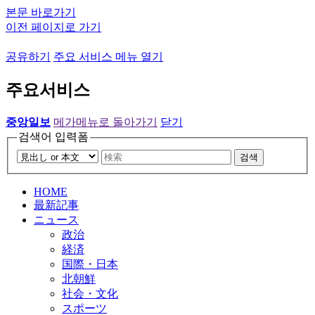
본문 바로가기
이전 페이지로 가기
공유하기
주요 서비스 메뉴 열기
주요서비스
중앙일보
메가메뉴로 돌아가기
닫기
검색어 입력폼
검색
HOME
最新記事
ニュース
政治
経済
国際・日本
北朝鮮
社会・文化
スポーツ