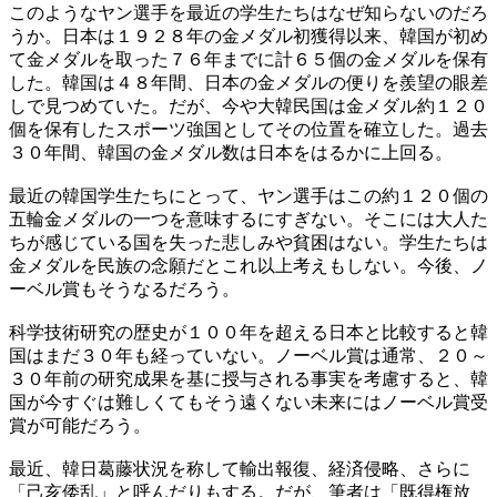
このようなヤン選手を最近の学生たちはなぜ知らないのだろ
うか。日本は１９２８年の金メダル初獲得以来、韓国が初め
て金メダルを取った７６年までに計６５個の金メダルを保有
した。韓国は４８年間、日本の金メダルの便りを羨望の眼差
しで見つめていた。だが、今や大韓民国は金メダル約１２０
個を保有したスポーツ強国としてその位置を確立した。過去
３０年間、韓国の金メダル数は日本をはるかに上回る。
最近の韓国学生たちにとって、ヤン選手はこの約１２０個の
五輪金メダルの一つを意味するにすぎない。そこには大人た
ちが感じている国を失った悲しみや貧困はない。学生たちは
金メダルを民族の念願だとこれ以上考えもしない。今後、ノ
ーベル賞もそうなるだろう。
科学技術研究の歴史が１００年を超える日本と比較すると韓
国はまだ３０年も経っていない。ノーベル賞は通常、２０～
３０年前の研究成果を基に授与される事実を考慮すると、韓
国が今すぐは難しくてもそう遠くない未来にはノーベル賞受
賞が可能だろう。
最近、韓日葛藤状況を称して輸出報復、経済侵略、さらに
「己亥倭乱」と呼んだりもする。だが、筆者は「既得権放