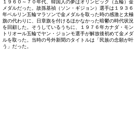
１９６０～７０年代、韓国人の夢はオリンピック（五輪）金
メダルだった。故孫基禎（ソン・ギジョン）選手は１９３６
年ベルリン五輪マラソンで金メダルを取った時の感激と太極
旗の代わりに、日章旗を付けるほかなかった暗鬱の時代状況
を回顧した。そうしているうちに、１９７６年カナダ・モン
トリオール五輪でヤン・ジョンモ選手が解放後初めて金メダ
ルを取った。当時の号外新聞のタイトルは「民族の念願が叶
う」だった。