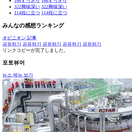
166
すっきり
166
すっきり
322
興味深い
322
興味深い
114
役に立つ
114
役に立つ
みんなの感想ランキング
オピニオン 記事
공유하기
공유하기
공유하기
공유하기
공유하기
リンクコピーが完了しました。
포토뷰어
뉴스 메뉴 보기