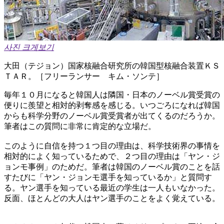
사진 크게보기
大田（テジョン）国家核融合研究所の韓国型核融合装置ＫＳ
ＴＡＲ。［フリーランサー キム・ソンテ］
毎年１０月になると韓国人は隣国・日本のノーベル賞受賞の
便りに羨望と相対的剥奪感を感じる。いつごろになれば韓国
からも科学分野のノーベル賞受賞者が出てくるのだろうか。
筆者はこの質問に非常に肯定的な立場だ。
このように自信を持つ１つ目の理由は、科学技術界の事情を
相対的によく知っているためで、２つ目の理由は「ヤン・ジ
ョンモ事例」のためだ。筆者は韓国のノーベル賞のことを話
すたびに「ヤン・ジョンモ選手を知っているか」と質問す
る。ヤン選手を知っている最近の学生は一人もいなかった。
反面、ほとんどの大人はヤン選手のことをよく覚えている。