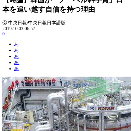
本を追い越す自信を持つ理由
ⓒ 中央日報/中央日報日本語版
2019.10.03 06:57
0
あ
あ
あ
あ
あ