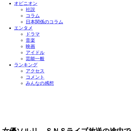
オピニオン
社説
コラム
日本関係のコラム
エンタメ
ドラマ
音楽
映画
アイドル
芸能一般
ランキング
アクセス
コメント
みんなの感想
女優ソルリ、ＳＮＳライブ放送の途中