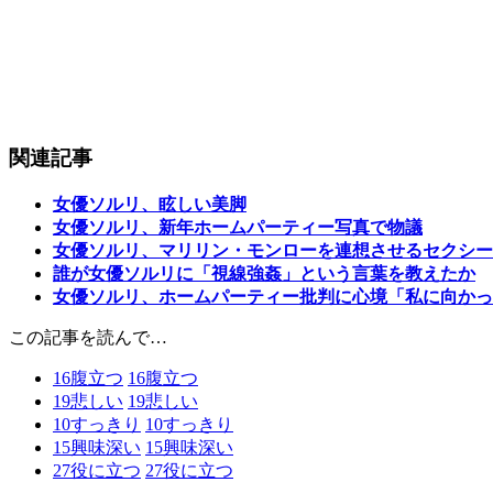
関連記事
女優ソルリ、眩しい美脚
女優ソルリ、新年ホームパーティー写真で物議
女優ソルリ、マリリン・モンローを連想させるセクシー
誰が女優ソルリに「視線強姦」という言葉を教えたか
女優ソルリ、ホームパーティー批判に心境「私に向かっ
この記事を読んで…
16
腹立つ
16
腹立つ
19
悲しい
19
悲しい
10
すっきり
10
すっきり
15
興味深い
15
興味深い
27
役に立つ
27
役に立つ