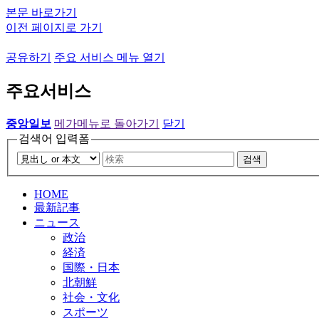
본문 바로가기
이전 페이지로 가기
공유하기
주요 서비스 메뉴 열기
주요서비스
중앙일보
메가메뉴로 돌아가기
닫기
검색어 입력폼
검색
HOME
最新記事
ニュース
政治
経済
国際・日本
北朝鮮
社会・文化
スポーツ