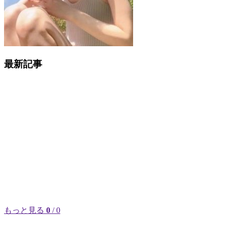
最新記事
もっと見る
0
/ 0