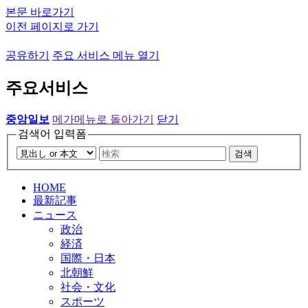
본문 바로가기
이전 페이지로 가기
공유하기
주요 서비스 메뉴 열기
주요서비스
중앙일보
메가메뉴로 돌아가기
닫기
검색어 입력폼
검색
HOME
最新記事
ニュース
政治
経済
国際・日本
北朝鮮
社会・文化
スポーツ