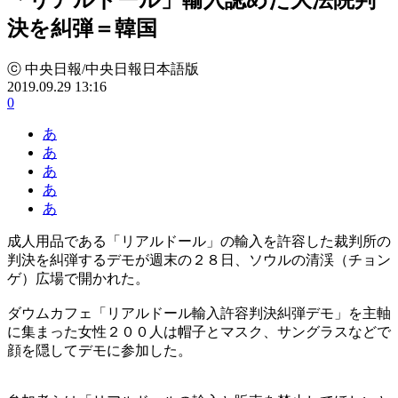
決を糾弾＝韓国
ⓒ 中央日報/中央日報日本語版
2019.09.29 13:16
0
あ
あ
あ
あ
あ
成人用品である「リアルドール」の輸入を許容した裁判所の
判決を糾弾するデモが週末の２８日、ソウルの清渓（チョン
ゲ）広場で開かれた。
ダウムカフェ「リアルドール輸入許容判決糾弾デモ」を主軸
に集まった女性２００人は帽子とマスク、サングラスなどで
顔を隠してデモに参加した。