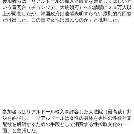
参加者らは「リアルドールの輸入と販売を禁止してほしいと
いう青瓦台（チョンワデ、大統領府）への請願に２６万人以
上が同意したが、韓国政府は遺憾表明すらない原則的な回答
だけ出した。この国で女性は国民なのか」と批判した。
参加者らはリアルドール輸入を許容した大法院（最高裁）判
決を糾弾し、「リアルドールは女性の身体を男性の性欲と支
配欲を解消するための手段として消費する性搾取文化の一
面」と主張した。