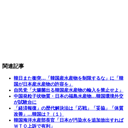
関連記事
韓日また衝突…「韓国産水産物を制限するな」に「韓
国が日本産水産物の許容を」
自民党「大腸菌出る韓国産水産物の輸入を禁止せよ」
中国発粒子状物質・日本の福島水産物…韓国環境外交
が試験台に
「経済報復」の歴代解決法は「応戦」「妥協」「体質
改善」…韓国は？（１）
韓国海洋水産部長官「日本が汚染水を追加放出すれば
ＷＴＯ上訴で有利」