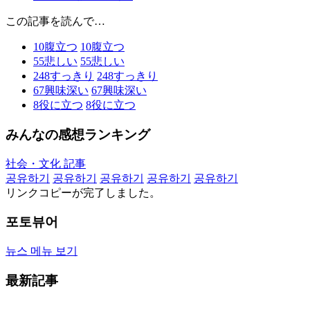
この記事を読んで…
10
腹立つ
10
腹立つ
55
悲しい
55
悲しい
248
すっきり
248
すっきり
67
興味深い
67
興味深い
8
役に立つ
8
役に立つ
みんなの感想ランキング
社会・文化 記事
공유하기
공유하기
공유하기
공유하기
공유하기
リンクコピーが完了しました。
포토뷰어
뉴스 메뉴 보기
最新記事