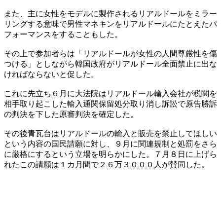
また、主に女性をモデルに製作されるリアルドールをミラー
リングする意味で男性マネキンをリアルドールにたとえたパ
フォーマンスをすることもした。
その上で参加者らは「リアルドールが女性の人間尊厳性を傷
つける」としながら韓国政府がリアルドール全面禁止に出な
ければならないと促した。
これに先立ち６月に大法院はリアルドール輸入会社が税関を
相手取り起こした輸入通関保留処分取り消し訴訟で原告勝訴
の判決を下した原審判決を確定した。
その後青瓦台はリアルドールの輸入と販売を禁止してほしい
という内容の国民請願に対し、９月に関連規制と処罰をさら
に厳格にするという立場を明らかにした。７月８日に上げら
れたこの請願は１カ月間で２６万３０００人が賛同した。