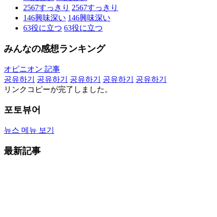
2567
すっきり
2567
すっきり
146
興味深い
146
興味深い
63
役に立つ
63
役に立つ
みんなの感想ランキング
オピニオン 記事
공유하기
공유하기
공유하기
공유하기
공유하기
リンクコピーが完了しました。
포토뷰어
뉴스 메뉴 보기
最新記事