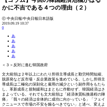
かに不吉である４つの理由（２）
ⓒ 中央日報/中央日報日本語版
2019.09.19 10:37
0
あ
あ
あ
あ
あ
＜３＞反対に進む韓国政府
文大統領は２年以上にわたり所得主導成長と勤労時間短縮、
脱原発など反市場・反企業政策を進めている。しかし所得主
導成長は二極化の深刻化と雇用の減少という副作用をもたら
し、革新成長と規制緩和はまともに作動せず、韓国経済はさ
まよっている。それでも文大統領は「経済体質転換過程の陣
痛」「我々の経済は全体的に成功に向かっている」「フェイ
クニュースで市場の不安を煽るべきでない」と述べ、変えよ