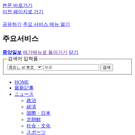
본문 바로가기
이전 페이지로 가기
공유하기
주요 서비스 메뉴 열기
주요서비스
중앙일보
메가메뉴로 돌아가기
닫기
검색어 입력폼
검색
HOME
最新記事
ニュース
政治
経済
国際・日本
北朝鮮
社会・文化
スポーツ