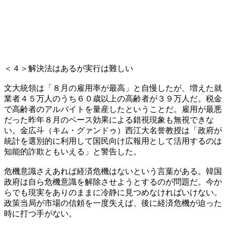
＜４＞解決法はあるが実行は難しい
文大統領は「８月の雇用率が最高」と自慢したが、増えた就
業者４５万人のうち６０歳以上の高齢者が３９万人だ。税金
で高齢者のアルバイトを量産したということだ。雇用が最悪
だった昨年８月のベース効果による錯視現象も無視できな
い。金広斗（キム・グァンドゥ）西江大名誉教授は「政府が
統計を選別的に利用して国民向け広報用として活用するのは
知能的詐欺ともいえる」と警告した。
危機意識さえあれば経済危機はないという言葉がある。韓国
政府は自ら危機意識を解除させようとするのが問題だ。今か
らでも現実をありのままに冷静に見つめなければいけない。
政策当局が市場の信頼を一度失えば、後に経済危機が迫った
時に打つ手がない。