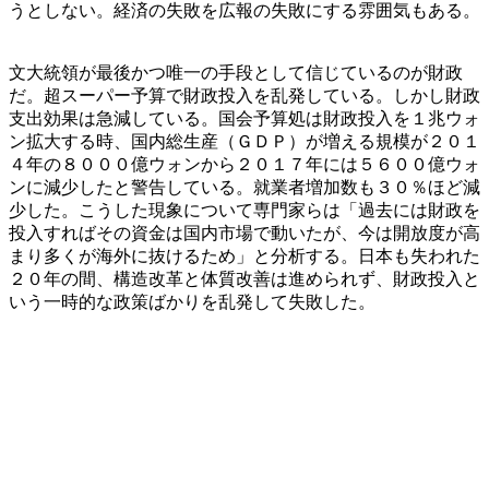
うとしない。経済の失敗を広報の失敗にする雰囲気もある。
文大統領が最後かつ唯一の手段として信じているのが財政
だ。超スーパー予算で財政投入を乱発している。しかし財政
支出効果は急減している。国会予算処は財政投入を１兆ウォ
ン拡大する時、国内総生産（ＧＤＰ）が増える規模が２０１
４年の８０００億ウォンから２０１７年には５６００億ウォ
ンに減少したと警告している。就業者増加数も３０％ほど減
少した。こうした現象について専門家らは「過去には財政を
投入すればその資金は国内市場で動いたが、今は開放度が高
まり多くが海外に抜けるため」と分析する。日本も失われた
２０年の間、構造改革と体質改善は進められず、財政投入と
いう一時的な政策ばかりを乱発して失敗した。