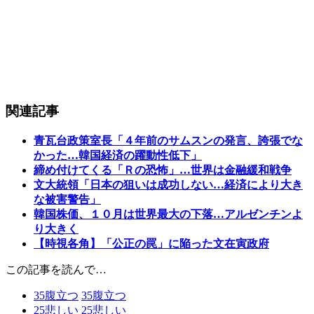
関連記事
青瓦台政策室長「４年前のサムスンの発言、誇張でな
かった…韓国経済の躍動性低下」
締め付けてくる「Ｒの恐怖」…世界は金融緩和戦争
文大統領「日本の狙いは成功しない…経済により大き
な被害警告」
韓国株価、１０月は世界最大の下落…アルゼンチンよ
り大きく
【時視各角】「公正の罠」に陥った文在寅政府
この記事を読んで…
35
腹立つ
35
腹立つ
25
悲しい
25
悲しい