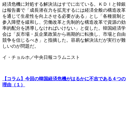
経済危機に対処する解決法はすでに出ている。ＫＤＩと韓銀
は報告書で「成長潜在力を拡充するには経済全般の構造改革
を通じて生産性を向上させる必要がある」とし「各種規制と
参入障壁を緩和し、労働改革と先制的な構造改革で資源の効
率的配分を誘導しなければいけない」と促した。韓国経済学
会は「反市場・反企業政策から画期的に転換し、市場と自由
競争を信じるべき」と指摘した。容易な解決法だが実行が難
しいのが問題だ。
イ・チョルホ／中央日報コラムニスト
【コラム】今回の韓国経済危機がはるかに不吉である４つの
理由（１）