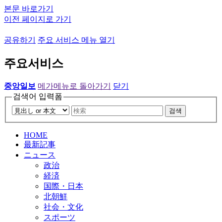
본문 바로가기
이전 페이지로 가기
공유하기
주요 서비스 메뉴 열기
주요서비스
중앙일보
메가메뉴로 돌아가기
닫기
검색어 입력폼
검색
HOME
最新記事
ニュース
政治
経済
国際・日本
北朝鮮
社会・文化
スポーツ