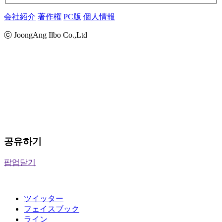
会社紹介
著作権
PC版
個人情報
ⓒ JoongAng Ilbo Co.,Ltd
공유하기
팝업닫기
ツイッター
フェイスブック
ライン