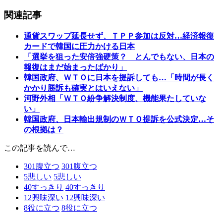
関連記事
通貨スワップ延長せず、ＴＰＰ参加は反対…経済報復
カードで韓国に圧力かける日本
「選挙を狙った安倍強硬策？ とんでもない、日本の
報復はまだ始まったばかり」
韓国政府、ＷＴＯに日本を提訴しても…「時間が長く
かかり勝訴も確実とはいえない」
河野外相「ＷＴＯ紛争解決制度、機能果たしていな
い」
韓国政府、日本輸出規制のＷＴＯ提訴を公式決定…そ
の根拠は？
この記事を読んで…
301
腹立つ
301
腹立つ
5
悲しい
5
悲しい
40
すっきり
40
すっきり
12
興味深い
12
興味深い
8
役に立つ
8
役に立つ