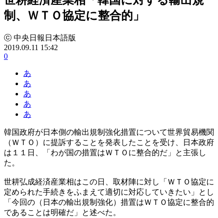
制、ＷＴＯ協定に整合的」
ⓒ 中央日報日本語版
2019.09.11 15:42
0
あ
あ
あ
あ
あ
韓国政府が日本側の輸出規制強化措置について世界貿易機関
（ＷＴＯ）に提訴することを発表したことを受け、日本政府
は１１日、「わが国の措置はＷＴＯに整合的だ」と主張し
た。
世耕弘成経済産業相はこの日、取材陣に対し「ＷＴＯ協定に
定められた手続きをふまえて適切に対応していきたい」とし
「今回の（日本の輸出規制強化）措置はＷＴＯ協定に整合的
であることは明確だ」と述べた。