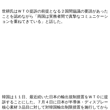
世耕氏はＷＴＯ提訴の前提となる２国間協議の要請があった
ことを認めながら「両国は実務者間で真摯なコミュニケーシ
ョンを重ねてきている」と話した。
韓国は１１日、最近続いた日本の輸出規制措置をＷＴＯに提
訴することにした。７月４日に日本が半導体・ディスプレー
核心素材３品目に対して対韓国輸出制限措置を施行してから